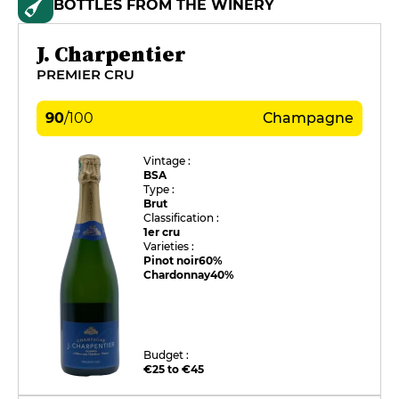
BOTTLES FROM THE WINERY
J. Charpentier
PREMIER CRU
90
/
100
Champagne
Vintage :
BSA
Type :
Brut
Classification :
1er cru
Varieties :
Pinot noir
60%
Chardonnay
40%
Budget :
€25 to €45