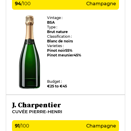
94
/
100
Champagne
Vintage :
BSA
Type :
Brut nature
Classification :
Blanc de noirs
Varieties :
Pinot noir
55%
Pinot meunier
45%
Budget :
€25 to €45
J. Charpentier
CUVÉE PIERRE-HENRI
91
/
100
Champagne