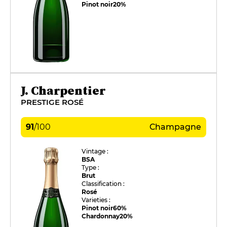
Pinot noir
20%
J. Charpentier
PRESTIGE ROSÉ
91
/
100
Champagne
Vintage :
BSA
Type :
Brut
Classification :
Rosé
Varieties :
Pinot noir
60%
Chardonnay
20%