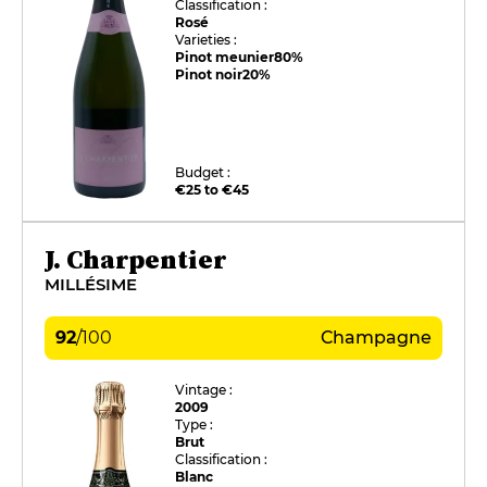
Classification :
Rosé
Varieties :
Pinot meunier
80%
Pinot noir
20%
Budget :
€25 to €45
J. Charpentier
MILLÉSIME
92
/
100
Champagne
Vintage :
2009
Type :
Brut
Classification :
Blanc