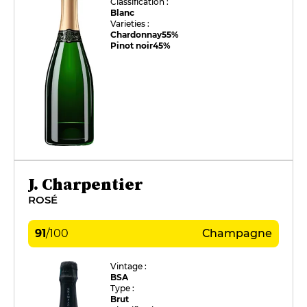
Classification :
Blanc
Varieties :
Chardonnay
55%
Pinot noir
45%
J. Charpentier
ROSÉ
91
/
100
Champagne
Vintage :
BSA
Type :
Brut