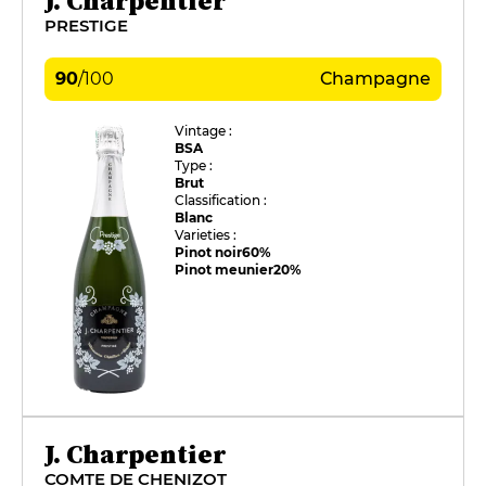
J. Charpentier
PRESTIGE
90
/
100
Champagne
Vintage :
BSA
Type :
Brut
Classification :
Blanc
Varieties :
Pinot noir
60%
Pinot meunier
20%
J. Charpentier
COMTE DE CHENIZOT