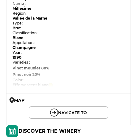
Name :
Millésime
Region :
Vallée de la Marne
Type :
Brut
Classification :
Blanc
Appellation :
Champagne
Year :
1990
Varieties :
Pinot meunier
80%
Pinot noir
20%
Color :
Effervescent blanc
MAP
© OpenMapTiles © OpenStreetMap
NAVIGATE TO
DISCOVER THE WINERY