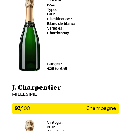
Vintage :
BSA
Type :
Brut
Classification :
Blanc de blancs
Varieties :
Chardonnay
Budget :
€25 to €45
J. Charpentier
MILLÉSIME
93
/
100
Champagne
Vintage :
2012