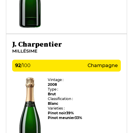
J. Charpentier
MILLÉSIME
92
/
100
Champagne
Vintage :
2008
Type :
Brut
Classification :
Blanc
Varieties :
Pinot noir
39%
Pinot meunier
33%