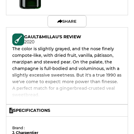
SHARE
GAULT&MILLAU'S REVIEW
2020
The color is slightly grayed, and the nose finely
compote-like, with dried fruit, vanilla, pâtisson,
marzipan and stewed pear. On the palate, the
champagne is full-bodied and voluminous, with a
slightly excessive sweetness. But it's a true 1990 as
we've come to expect: more power than finesse.
A perfect match for a gingerbread-crusted veal
sweetbread.
SPECIFICATIONS
Brand :
J. Charpentier