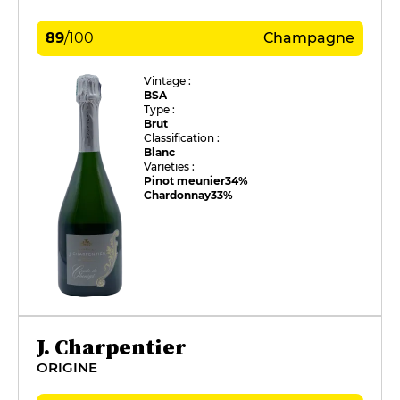
89
/
100
Champagne
Vintage :
BSA
Type :
Brut
Classification :
Blanc
Varieties :
Pinot meunier
34%
Chardonnay
33%
J. Charpentier
ORIGINE