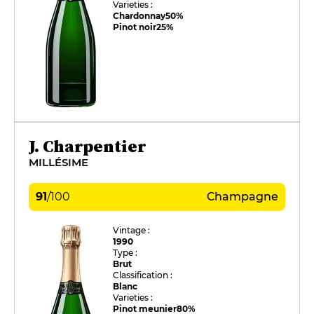
Varieties :
Chardonnay
50%
Pinot noir
25%
J. Charpentier
MILLÉSIME
91
/
100
Champagne
Vintage :
1990
Type :
Brut
Classification :
Blanc
Varieties :
Pinot meunier
80%