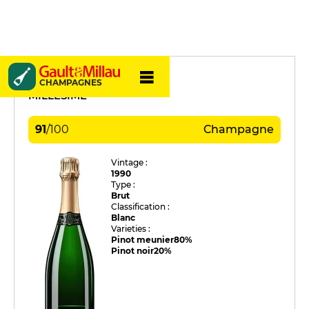
J. Charpentier
CHAMPAGNES
MILLÉSIME
91
/
100
Champagne
Vintage :
1990
Type :
Brut
Classification :
Blanc
Varieties :
Pinot meunier
80%
Pinot noir
20%