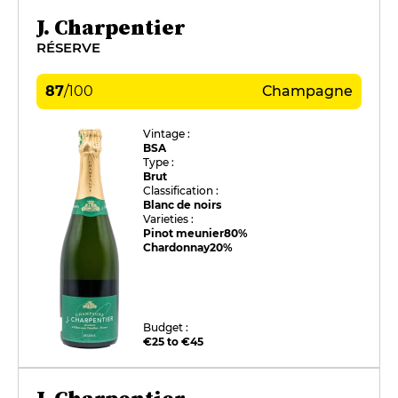
J. Charpentier
RÉSERVE
87
/
100
Champagne
Vintage :
BSA
Type :
Brut
Classification :
Blanc de noirs
Varieties :
Pinot meunier
80%
Chardonnay
20%
Budget :
€25 to €45