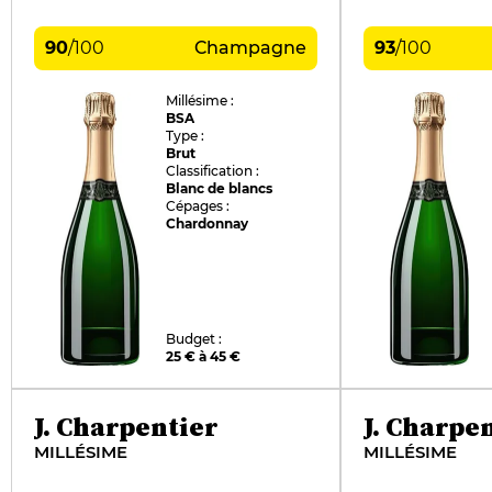
90
/
100
Champagne
93
/
100
Millésime :
BSA
Type :
Brut
Classification :
Blanc de blancs
Cépages :
Chardonnay
Budget :
25 € à 45 €
J. Charpentier
J. Charpe
MILLÉSIME
MILLÉSIME