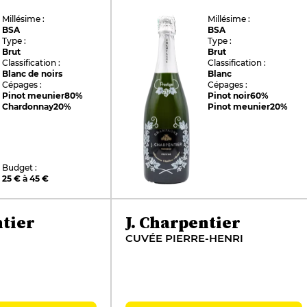
Millésime :
Millésime :
BSA
BSA
Type :
Type :
Brut
Brut
Classification :
Classification :
Blanc de noirs
Blanc
Cépages :
Cépages :
Pinot meunier
80%
Pinot noir
60%
Chardonnay
20%
Pinot meunier
20%
Budget :
25 € à 45 €
ntier
J. Charpentier
CUVÉE PIERRE-HENRI