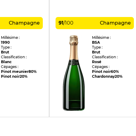
Champagne
91
/
100
Champagne
Millésime :
Millésime :
1990
BSA
Type :
Type :
Brut
Brut
Classification :
Classification :
Blanc
Rosé
Cépages :
Cépages :
Pinot meunier
80%
Pinot noir
60%
Pinot noir
20%
Chardonnay
20%