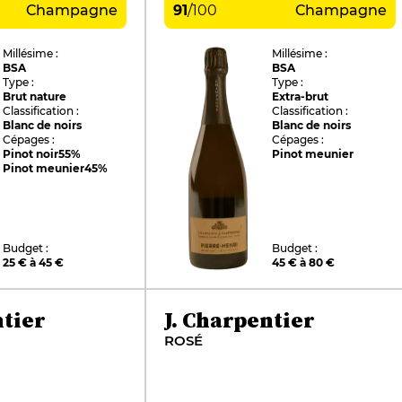
Champagne
91
/
100
Champagne
Millésime :
Millésime :
BSA
BSA
Type :
Type :
Brut nature
Extra-brut
Classification :
Classification :
Blanc de noirs
Blanc de noirs
Cépages :
Cépages :
Pinot noir
55%
Pinot meunier
Pinot meunier
45%
Budget :
Budget :
25 € à 45 €
45 € à 80 €
ntier
J. Charpentier
ROSÉ