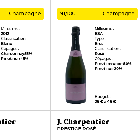
Champagne
91
/
100
Champagne
Millésime :
Millésime :
2012
BSA
Classification :
Type :
Blanc
Brut
Cépages :
Classification :
Chardonnay
55%
Rosé
Pinot noir
45%
Cépages :
Pinot meunier
80%
Pinot noir
20%
Budget :
25 € à 45 €
ntier
J. Charpentier
PRESTIGE ROSÉ