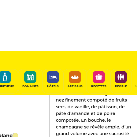
L'AVIS DE GAULT&MILLAU
Champagne
2020
IRITUEUX
DOMAINES
HÔTELS
ARTISANS
RECETTES
PEOPLE
La couleur est un rien grisée, et le
nez finement compoté de fruits
secs, de vanille, de pâtisson, de
pâte d’amande et de poire
compotée. En bouche, le
champagne se révèle ample, d’un
grand volume avec une sucrosité
blanc