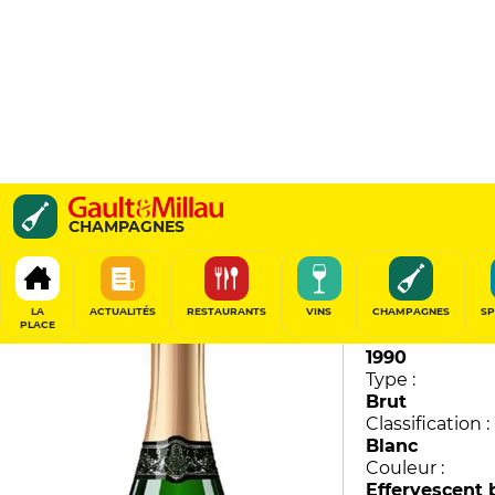
Millésime
CHAMPAGNES
J. Charpentier
91
/
100
LA
ACTUALITÉS
RESTAURANTS
VINS
CHAMPAGNES
SP
PLACE
Millésime :
1990
Type :
Brut
Classification :
Blanc
Couleur :
Effervescent 