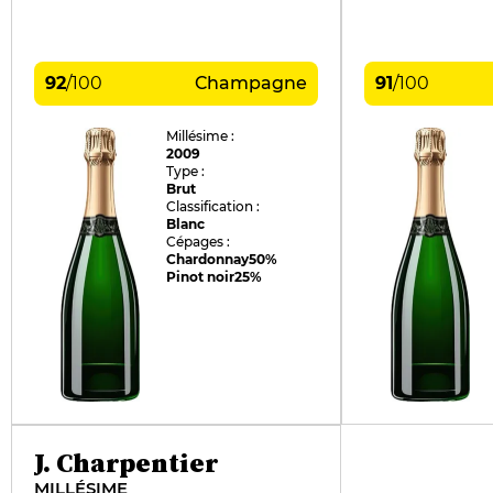
92
/
100
Champagne
91
/
100
Millésime :
2009
Type :
Brut
Classification :
Blanc
Cépages :
Chardonnay
50%
Pinot noir
25%
J. Charpentier
MILLÉSIME