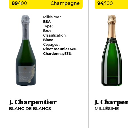
89
/
100
Champagne
94
/
100
Millésime :
BSA
Type :
Brut
Classification :
Blanc
Cépages :
Pinot meunier
34%
Chardonnay
33%
J. Charpentier
J. Charpe
BLANC DE BLANCS
MILLÉSIME