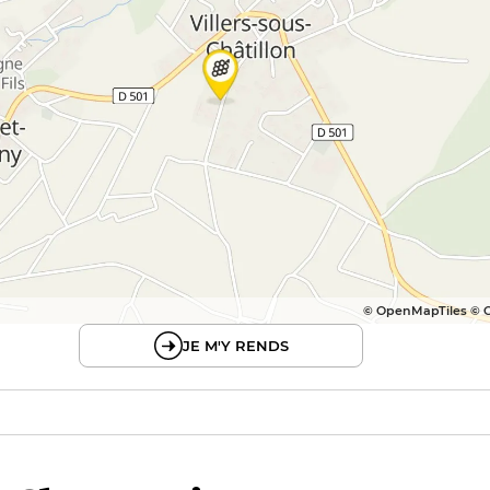
© OpenMapTiles © 
JE M'Y RENDS