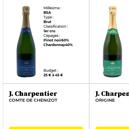
Millésime :
BSA
Type :
Brut
Classification :
1er cru
Cépages :
Pinot noir
60%
Chardonnay
40%
Budget :
25 € à 45 €
J. Charpentier
J. Charpe
COMTE DE CHENIZOT
ORIGINE