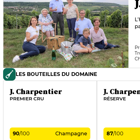
L’
p
J
s
L
Pr
Tr
ph
C
l’
de
LES BOUTEILLES DU DOMAINE
na
ba
s
J. Charpentier
J. Charpe
PREMIER CRU
RÉSERVE
90
/
100
Champagne
87
/
100