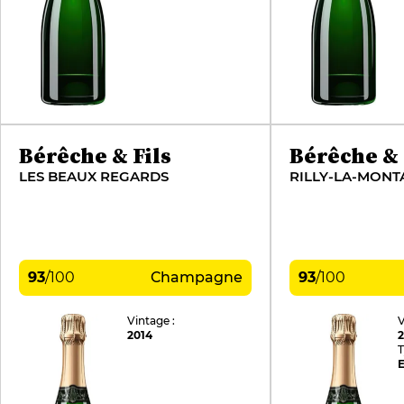
Bérêche & Fils
Bérêche & 
LES BEAUX REGARDS
93
/
100
Champagne
93
/
100
Vintage :
V
2014
T
E