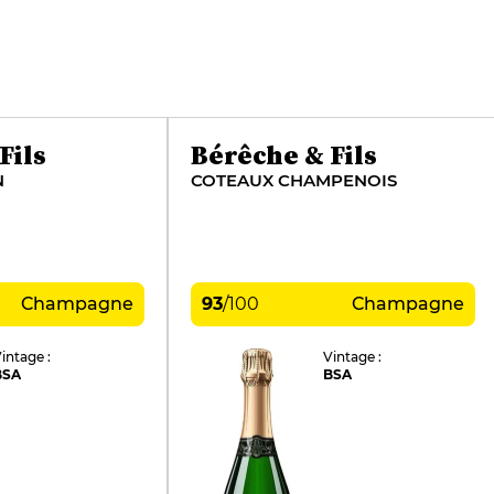
Fils
Bérêche & Fils
N
COTEAUX CHAMPENOIS
Champagne
93
/
100
Champagne
intage :
Vintage :
BSA
BSA