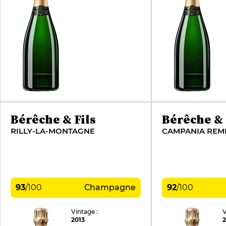
Bérêche & Fils
Bérêche & 
RILLY-LA-MONTAGNE
CAMPANIA REM
93
/
100
Champagne
92
/
100
Vintage :
V
2013
2