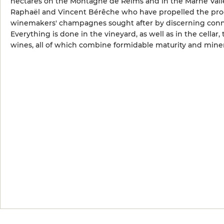
hectares on the Montagne de Reims and in the Marne Valley.
Raphaël and Vincent Bérêche who have propelled the produ
winemakers' champagnes sought after by discerning conn
Everything is done in the vineyard, as well as in the cellar,
wines, all of which combine formidable maturity and minera