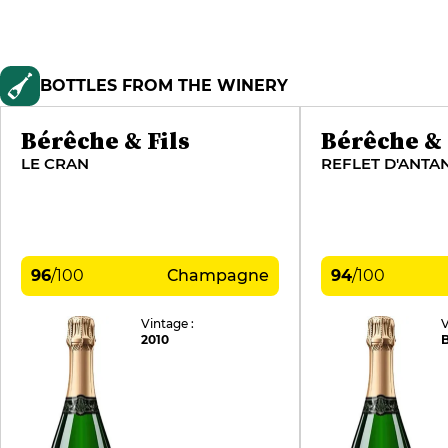
BOTTLES FROM THE WINERY
Bérêche & Fils
Bérêche & 
LE CRAN
REFLET D'ANTA
96
/
100
Champagne
94
/
100
Vintage :
V
2010