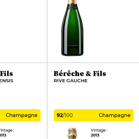
Fils
Bérêche & Fils
ENSIS
RIVE GAUCHE
Champagne
92
/
100
Champagne
intage :
Vintage :
013
2013