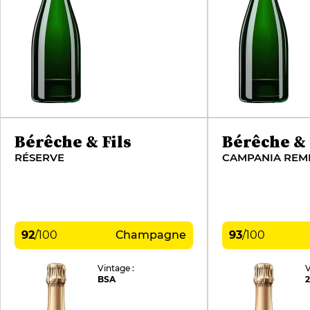
Bérêche & Fils
Bérêche & 
RÉSERVE
CAMPANIA REM
92
/
100
Champagne
93
/
100
Vintage :
V
BSA