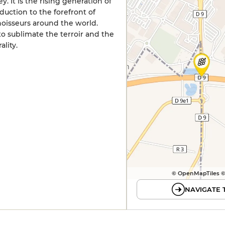
 It is the rising generation of
ction to the forefront of
oisseurs around the world.
 to sublimate the terroir and the
lity.
© OpenMapTiles 
NAVIGATE 