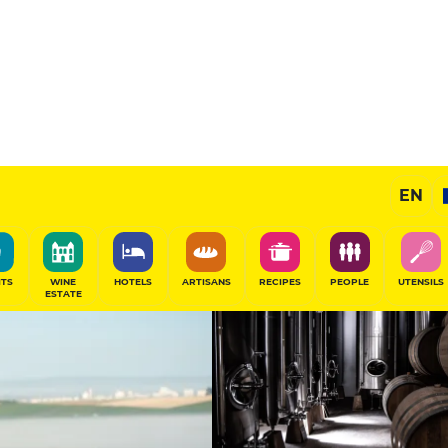
Champagnes
EN
SHARE
ITS
WINE
HOTELS
ARTISANS
RECIPES
PEOPLE
UTENSILS
ESTATE