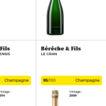
Fils
Bérêche & Fils
ENSIS
LE CRAN
Champagne
95
/
100
Champagne
intage :
Vintage :
2014
2009