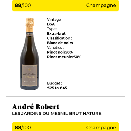
88
/
100
Champagne
Vintage :
BSA
Type :
Extra-brut
Classification :
Blanc de noirs
Varieties :
Pinot noir
50%
Pinot meunier
50%
Budget :
€25 to €45
André Robert
LES JARDINS DU MESNIL BRUT NATURE
88
/
100
Champagne