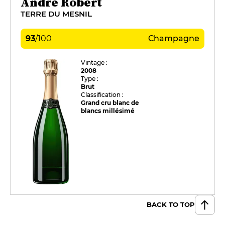
André Robert
TERRE DU MESNIL
93
/
100
Champagne
Vintage :
2008
Type :
Brut
Classification :
Grand cru blanc de
blancs millésimé
BACK TO TOP