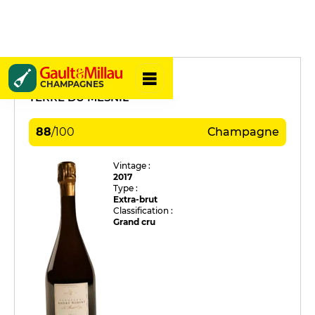
André Robert
CHAMPAGNES
TERRE DU MESNIL
88
/
100
Champagne
Vintage :
2017
Type :
Extra-brut
Classification :
Grand cru