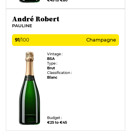
€45 to €80
André Robert
PAULINE
91
/
100
Champagne
Vintage :
BSA
Type :
Brut
Classification :
Blanc
Budget :
€25 to €45