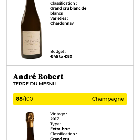
Classification :
Grand cru blanc de
blancs
Varieties :
Chardonnay
Budget :
€45 to €80
André Robert
TERRE DU MESNIL
88
/
100
Champagne
Vintage :
2017
Type :
Extra-brut
Classification :
Grand cru