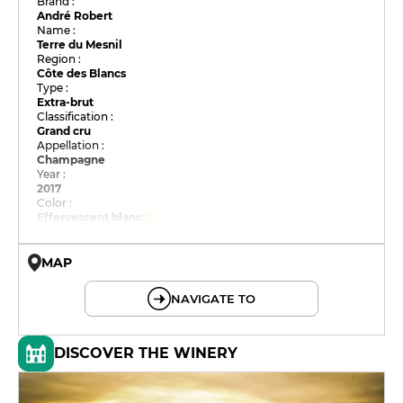
Brand :
André Robert
Name :
Terre du Mesnil
Region :
Côte des Blancs
Type :
Extra-brut
Classification :
Grand cru
Appellation :
Champagne
Year :
2017
Color :
Effervescent blanc
MAP
© OpenMapTiles © OpenStreetMap
NAVIGATE TO
DISCOVER THE WINERY