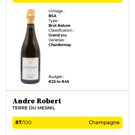
Vintage :
BSA
Type :
Brut Nature
Classification :
Grand cru
Varieties :
Chardonnay
Budget :
€25 to €45
Andre Robert
TERRE DU MESNIL
87
/
100
Champagne