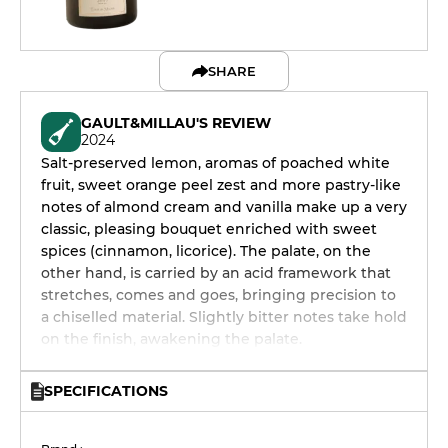
SHARE
GAULT&MILLAU'S REVIEW
2024
Salt-preserved lemon, aromas of poached white
fruit, sweet orange peel zest and more pastry-like
notes of almond cream and vanilla make up a very
classic, pleasing bouquet enriched with sweet
spices (cinnamon, licorice). The palate, on the
other hand, is carried by an acid framework that
stretches, comes and goes, bringing precision to
a chiselled material. Slightly bitter notes take hold
on the finish, awakening the palate.
SPECIFICATIONS