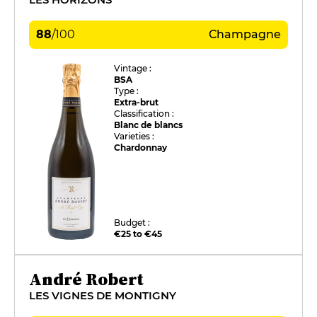
88
/
100
Champagne
Vintage :
BSA
Type :
Extra-brut
Classification :
Blanc de blancs
Varieties :
Chardonnay
Budget :
€25 to €45
André Robert
LES VIGNES DE MONTIGNY