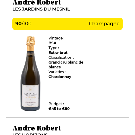
André Robert
LES JARDINS DU MESNIL
90
/
100
Champagne
Vintage :
BSA
Type :
Extra-brut
Classification :
Grand cru blanc de
blancs
Varieties :
Chardonnay
Budget :
€45 to €80
Andre Robert
LES HORIZONS