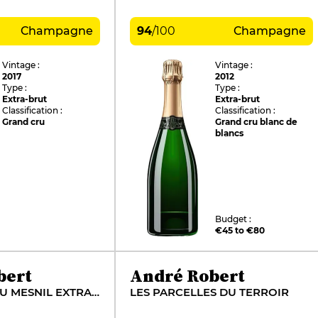
Champagne
94
/
100
Champagne
Vintage :
Vintage :
2017
2012
Type :
Type :
Extra-brut
Extra-brut
Classification :
Classification :
Grand cru
Grand cru blanc de
blancs
Budget :
€45 to €80
bert
André Robert
LES JARDINS DU MESNIL EXTRA BRUT (BASE 2016)
LES PARCELLES DU TERROIR