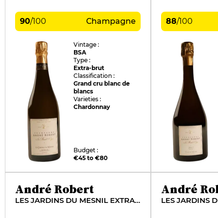
90
/
100
Champagne
88
/
100
Vintage :
BSA
Type :
Extra-brut
Classification :
Grand cru blanc de
blancs
Varieties :
Chardonnay
Budget :
€45 to €80
André Robert
André Ro
LES JARDINS DU MESNIL EXTRA BRUT (BASE 2015)