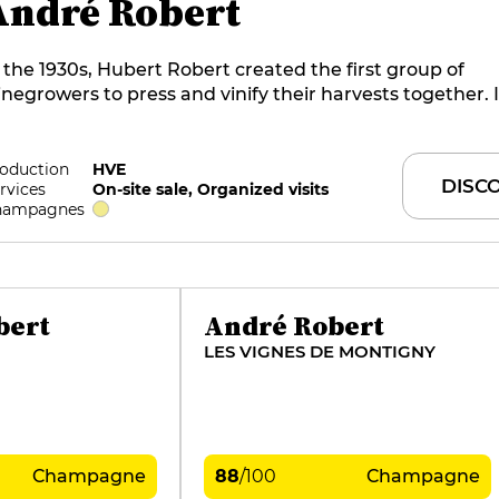
André Robert
 the 1930s, Hubert Robert created the first group of
negrowers to press and vinify their harvests together. I
randson André Robert bought the house, which boasts 
ntury chalk cellars. In 1962. Bertrand, his son André and
lette ran the estate. Today, Claire Robert and her hus
oduction
HVE
DISC
rvices
On-site sale, Organized visits
an-Baptiste manage the 14 ha of vines, which are focu
hampagnes
and Cru Blanc de Blancs, aged in barrels on lees, with
tonnage and late bottling.
bert
André Robert
LES VIGNES DE MONTIGNY
Champagne
88
/
100
Champagne