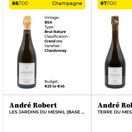
88
/
100
Champagne
87
/
100
Vintage :
BSA
Type :
Brut Nature
Classification :
Grand cru
Varieties :
Chardonnay
Budget :
€25 to €45
André Robert
André Ro
LES JARDINS DU MESNIL (BASE 2018)
TERRE DU MES