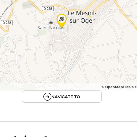
© OpenMapTiles © 
NAVIGATE TO