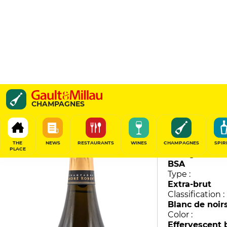
Les Vignes de Montign
CHAMPAGNES
André Robert
88
/
100
THE
NEWS
RESTAURANTS
WINES
CHAMPAGNES
SPIR
PLACE
Vintage :
BSA
Type :
Extra-brut
Classification :
Blanc de noir
Color :
Effervescent 