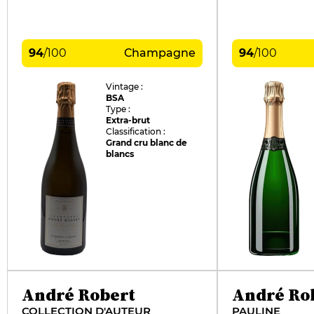
94
/
100
Champagne
94
/
100
Vintage :
BSA
Type :
Extra-brut
Classification :
Grand cru blanc de
blancs
André Robert
André Ro
COLLECTION D'AUTEUR
PAULINE