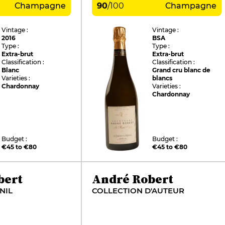
Champagne
90
/
100
Champagne
Vintage :
Vintage :
2016
BSA
Type :
Type :
Extra-brut
Extra-brut
Classification :
Classification :
Blanc
Grand cru blanc de
Varieties :
blancs
Chardonnay
Varieties :
Chardonnay
Budget :
Budget :
€45 to €80
€45 to €80
bert
André Robert
NIL
COLLECTION D'AUTEUR