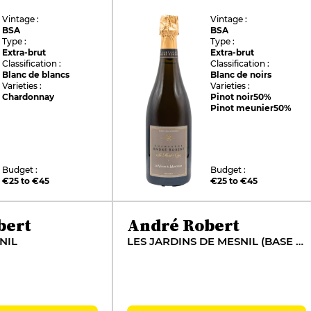
Vintage :
Vintage :
BSA
BSA
Type :
Type :
Extra-brut
Extra-brut
Classification :
Classification :
Blanc de blancs
Blanc de noirs
Varieties :
Varieties :
Chardonnay
Pinot noir
50%
Pinot meunier
50%
Budget :
Budget :
€25 to €45
€25 to €45
bert
André Robert
NIL
LES JARDINS DE MESNIL (BASE 2017)