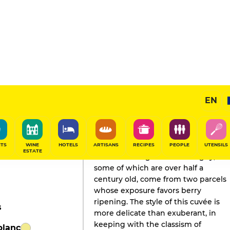
y
EN
GAULT&MILLAU'S REVIEW
Champagne
2026
ITS
WINE
HOTELS
ARTISANS
RECIPES
PEOPLE
UTENSILS
ESTATE
The Vieilles Vignes de Montigny,
some of which are over half a
century old, come from two parcels
whose exposure favors berry
ripening. The style of this cuvée is
s
more delicate than exuberant, in
keeping with the classism of
blanc