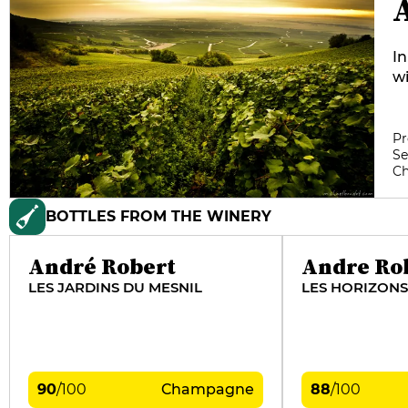
In
wi
g
ce
Co
Pr
Se
Je
C
Gr
bâ
BOTTLES FROM THE WINERY
André Robert
Andre Ro
LES JARDINS DU MESNIL
LES HORIZONS
90
/
100
Champagne
88
/
100