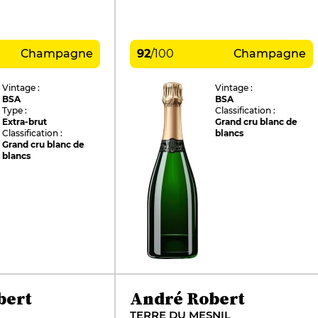
Champagne
92
/
100
Champagne
Vintage :
Vintage :
BSA
BSA
Type :
Classification :
Extra-brut
Grand cru blanc de
Classification :
blancs
Grand cru blanc de
blancs
bert
André Robert
TERRE DU MESNIL