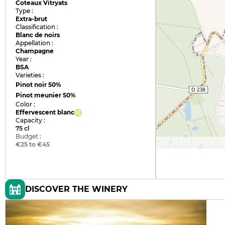
Coteaux Vitryats
Type :
Extra-brut
Classification :
Blanc de noirs
Appellation :
Champagne
Year :
BSA
Varieties :
Pinot noir
50%
Pinot meunier
50%
Color :
Effervescent blanc
Capacity :
75 cl
Budget :
€25 to €45
DISCOVER THE WINERY