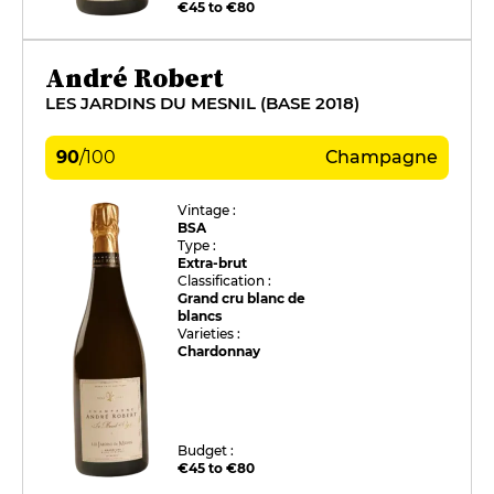
€45 to €80
André Robert
LES JARDINS DU MESNIL (BASE 2018)
90
/
100
Champagne
Vintage :
BSA
Type :
Extra-brut
Classification :
Grand cru blanc de
blancs
Varieties :
Chardonnay
Budget :
€45 to €80