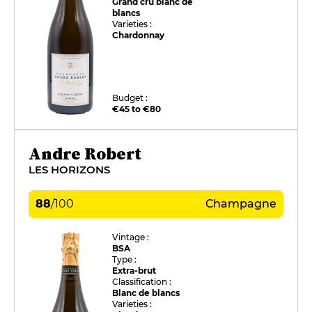
Grand cru blanc de
blancs
Varieties :
Chardonnay
Budget :
€45 to €80
Andre Robert
LES HORIZONS
88
/
100
Champagne
Vintage :
BSA
Type :
Extra-brut
Classification :
Blanc de blancs
Varieties :