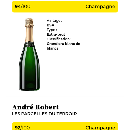
94
/
100
Champagne
Vintage :
BSA
Type :
Extra-brut
Classification :
Grand cru blanc de
blancs
André Robert
LES PARCELLES DU TERROIR
92
/
100
Champagne