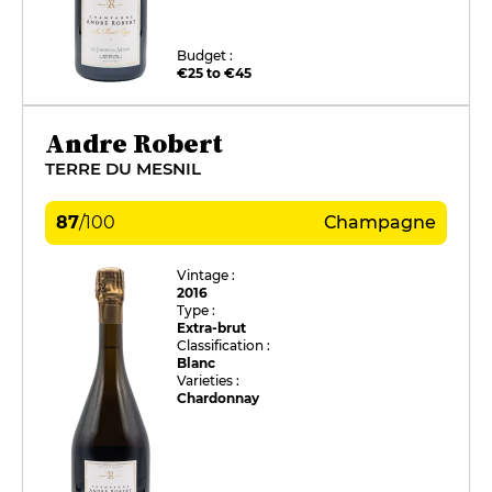
Budget :
€25 to €45
Andre Robert
TERRE DU MESNIL
87
/
100
Champagne
Vintage :
2016
Type :
Extra-brut
Classification :
Blanc
Varieties :
Chardonnay