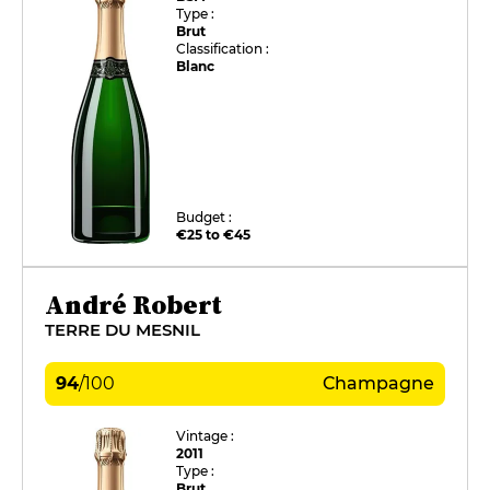
Type :
Brut
Classification :
Blanc
Budget :
€25 to €45
André Robert
TERRE DU MESNIL
94
/
100
Champagne
Vintage :
2011
Type :
Brut