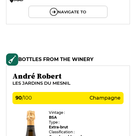
© OpenMapTiles © OpenStreetMap
NAVIGATE TO
BOTTLES FROM THE WINERY
André Robert
LES JARDINS DU MESNIL
90
/
100
Champagne
Vintage :
BSA
Type :
Extra-brut
Classification :