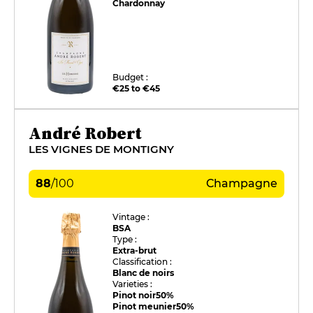
Chardonnay
Budget :
€25 to €45
André Robert
LES VIGNES DE MONTIGNY
88
/
100
Champagne
Vintage :
BSA
Type :
Extra-brut
Classification :
Blanc de noirs
Varieties :
Pinot noir
50%
Pinot meunier
50%