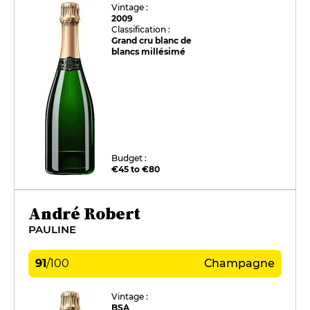
Vintage :
2009
Classification :
Grand cru blanc de
blancs millésimé
Budget :
€45 to €80
André Robert
PAULINE
91
/
100
Champagne
Vintage :
BSA