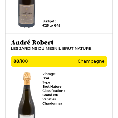
Budget :
€25 to €45
André Robert
LES JARDINS DU MESNIL BRUT NATURE
88
/
100
Champagne
Vintage :
BSA
Type :
Brut Nature
Classification :
Grand cru
Varieties :
Chardonnay