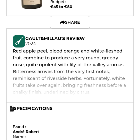
Budget :
€45 to €80
SHARE
GAULT&MILLAU'S REVIEW
2024
Red apple peel, blood orange and white-fleshed
fruit combine to produce a very round, greedy
nose, quite opulent with lily-of-the-valley aromas.
Bitterness arrives from the very first notes,
reminiscent of riverside herbs. Fortunately, white
fruits take over again, bringing freshness before a
chalky finish, underlined by citrus.
SPECIFICATIONS
Brand :
André Robert
Name :