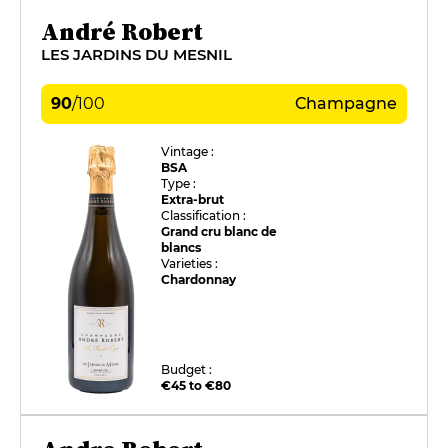
André Robert
LES JARDINS DU MESNIL
90
/
100
Champagne
Vintage :
BSA
Type :
Extra-brut
Classification :
Grand cru blanc de
blancs
Varieties :
Chardonnay
Budget :
€45 to €80