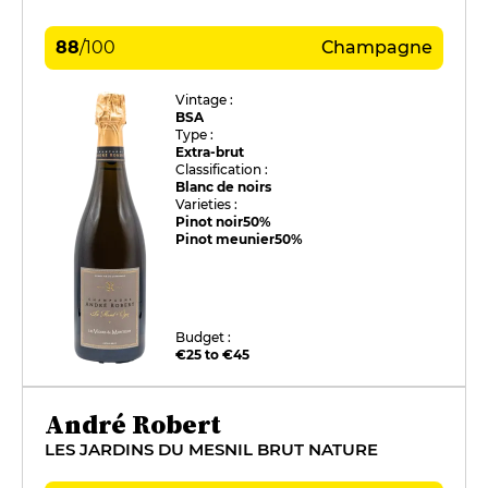
88
/
100
Champagne
Vintage :
BSA
Type :
Extra-brut
Classification :
Blanc de noirs
Varieties :
Pinot noir
50%
Pinot meunier
50%
Budget :
€25 to €45
André Robert
LES JARDINS DU MESNIL BRUT NATURE