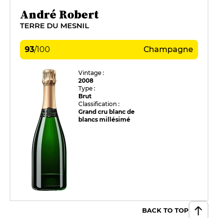
André Robert
TERRE DU MESNIL
93
/
100
Champagne
Vintage :
2008
Type :
Brut
Classification :
Grand cru blanc de
blancs millésimé
BACK TO TOP