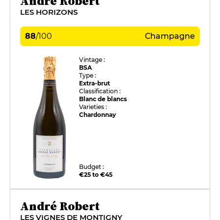
Andre Robert
LES HORIZONS
88
/
100
Champagne
Vintage :
BSA
Type :
Extra-brut
Classification :
Blanc de blancs
Varieties :
Chardonnay
Budget :
€25 to €45
André Robert
LES VIGNES DE MONTIGNY