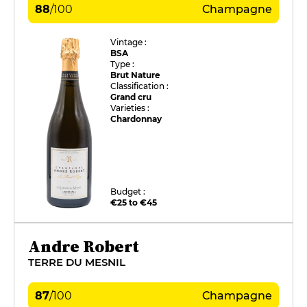
88
/
100
Champagne
Vintage :
BSA
Type :
Brut Nature
Classification :
Grand cru
Varieties :
Chardonnay
Budget :
€25 to €45
Andre Robert
TERRE DU MESNIL
87
/
100
Champagne