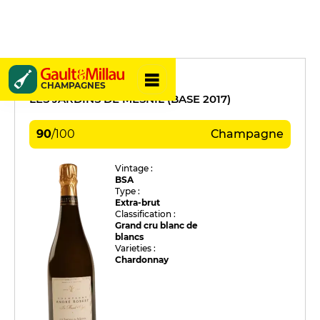
André Robert
CHAMPAGNES
LES JARDINS DE MESNIL (BASE 2017)
90
/
100
Champagne
Vintage :
BSA
Type :
Extra-brut
Classification :
Grand cru blanc de
blancs
Varieties :
Chardonnay