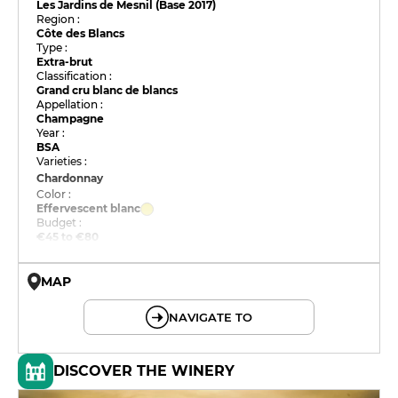
Les Jardins de Mesnil (Base 2017)
Region :
Côte des Blancs
Type :
Extra-brut
Classification :
Grand cru blanc de blancs
Appellation :
Champagne
Year :
BSA
Varieties :
Chardonnay
Color :
Effervescent blanc
Budget :
€45 to €80
MAP
© OpenMapTiles © OpenStreetMap
NAVIGATE TO
DISCOVER THE WINERY