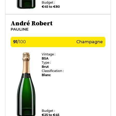
Budget :
€45 to €80
André Robert
PAULINE
91
/
100
Champagne
Vintage :
BSA
Type :
Brut
Classification :
Blanc
Budget :
€25 to €45