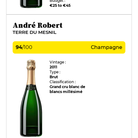
Budget :
€25 to €45
André Robert
TERRE DU MESNIL
94
/
100
Champagne
Vintage :
2011
Type :
Brut
Classification :
Grand cru blanc de
blancs millésimé