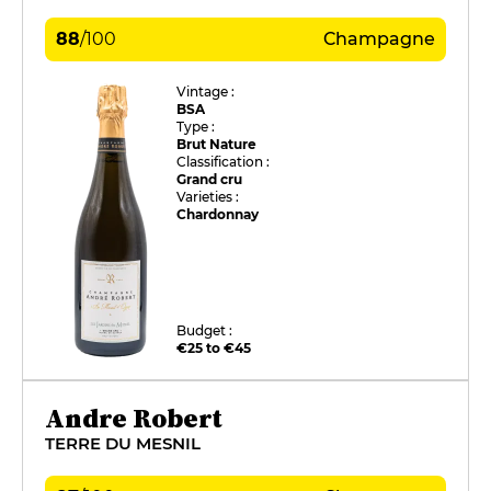
88
/
100
Champagne
Vintage :
BSA
Type :
Brut Nature
Classification :
Grand cru
Varieties :
Chardonnay
Budget :
€25 to €45
Andre Robert
TERRE DU MESNIL