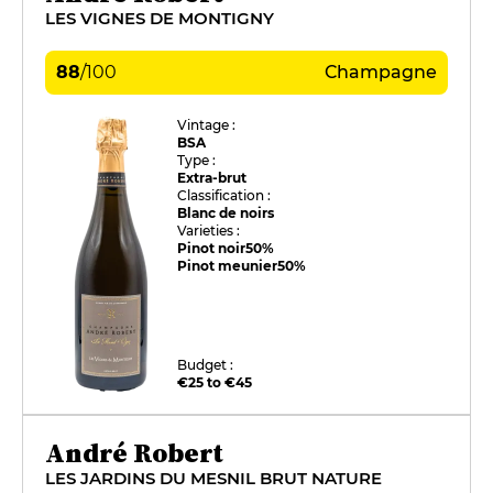
LES VIGNES DE MONTIGNY
88
/
100
Champagne
Vintage :
BSA
Type :
Extra-brut
Classification :
Blanc de noirs
Varieties :
Pinot noir
50%
Pinot meunier
50%
Budget :
€25 to €45
André Robert
LES JARDINS DU MESNIL BRUT NATURE