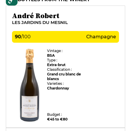
André Robert
LES JARDINS DU MESNIL
90
/
100
Champagne
Vintage :
BSA
Type :
Extra-brut
Classification :
Grand cru blanc de
blancs
Varieties :
Chardonnay
Budget :
€45 to €80