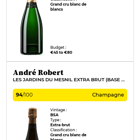
Grand cru blanc de
blancs
Budget :
€45 to €80
André Robert
LES JARDINS DU MESNIL EXTRA BRUT (BASE 2015)
94
/
100
Champagne
Vintage :
BSA
Type :
Extra-brut
Classification :
Grand cru blanc de
blancs