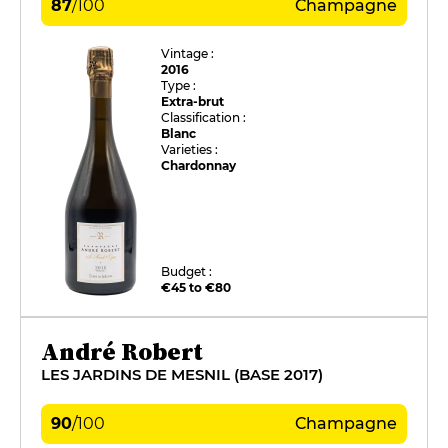
87
/
100
Champagne
Vintage :
2016
Type :
Extra-brut
Classification :
Blanc
Varieties :
Chardonnay
Budget :
€45 to €80
André Robert
LES JARDINS DE MESNIL (BASE 2017)
90
/
100
Champagne