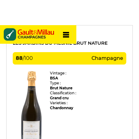
André Robert
CHAMPAGNES
LES JARDINS DU MESNIL BRUT NATURE
88
/
100
Champagne
Vintage :
BSA
Type :
Brut Nature
Classification :
Grand cru
Varieties :
Chardonnay