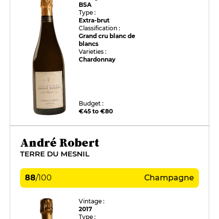
BSA
Type :
Extra-brut
Classification :
Grand cru blanc de
blancs
Varieties :
Chardonnay
Budget :
€45 to €80
André Robert
TERRE DU MESNIL
88
/
100
Champagne
Vintage :
2017
Type :