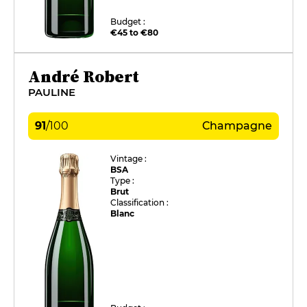
Budget :
€45 to €80
André Robert
PAULINE
91
/
100
Champagne
Vintage :
BSA
Type :
Brut
Classification :
Blanc