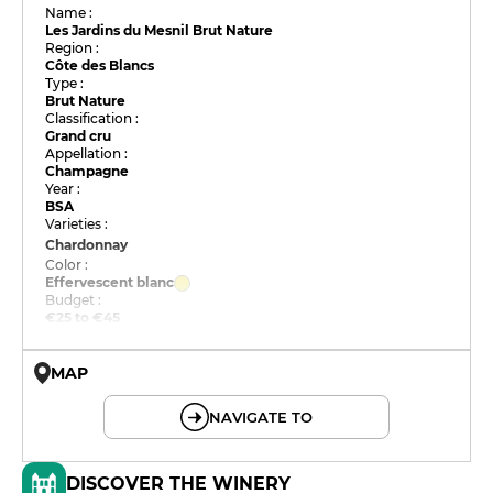
Name :
Les Jardins du Mesnil Brut Nature
Region :
Côte des Blancs
Type :
Brut Nature
Classification :
Grand cru
Appellation :
Champagne
Year :
BSA
Varieties :
Chardonnay
Color :
Effervescent blanc
Budget :
€25 to €45
MAP
© OpenMapTiles © OpenStreetMap
NAVIGATE TO
DISCOVER THE WINERY