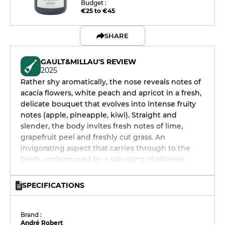
Budget :
€25 to €45
SHARE
GAULT&MILLAU'S REVIEW
2025
Rather shy aromatically, the nose reveals notes of
acacia flowers, white peach and apricot in a fresh,
delicate bouquet that evolves into intense fruity
notes (apple, pineapple, kiwi). Straight and
slender, the body invites fresh notes of lime,
grapefruit peel and freshly cut grass. An
invigorating aspect that carries through to the
finish, underscored by a salivating chalkiness.
SPECIFICATIONS
Brand :
André Robert