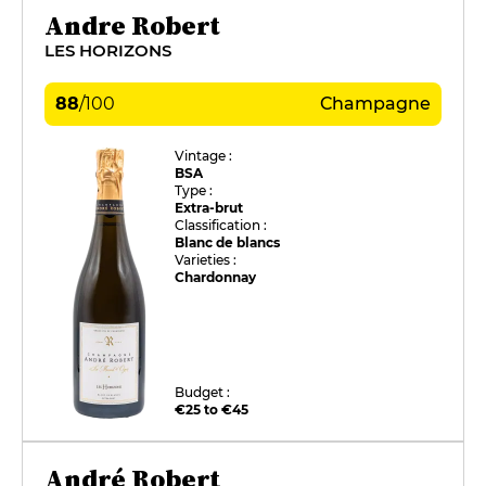
Andre Robert
LES HORIZONS
88
/
100
Champagne
Vintage :
BSA
Type :
Extra-brut
Classification :
Blanc de blancs
Varieties :
Chardonnay
Budget :
€25 to €45
André Robert