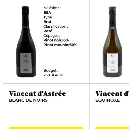
Millésime :
BSA
Type :
Brut
Classification :
Rosé
Cépages :
Pinot noir
50%
Pinot meunier
50%
Budget :
25 € à 45 €
Vincent d'Astrée
Vincent d
BLANC DE NOIRS
EQUINOXE