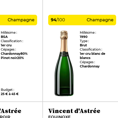
Champagne
94
/
100
Champagne
Millésime :
Millésime :
BSA
1990
Classification :
Type :
1er cru
Brut
Cépages :
Classification :
Chardonnay
80%
1er cru blanc de
Pinot noir
20%
blancs
Cépages :
Chardonnay
Budget :
25 € à 45 €
'Astrée
Vincent d'Astrée
ROIR
EQUINOXE