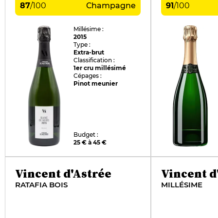
87
/
100
Champagne
91
/
100
Millésime :
2015
Type :
Extra-brut
Classification :
1er cru millésimé
Cépages :
Pinot meunier
Budget :
25 € à 45 €
Vincent d'Astrée
Vincent d
RATAFIA BOIS
MILLÉSIME