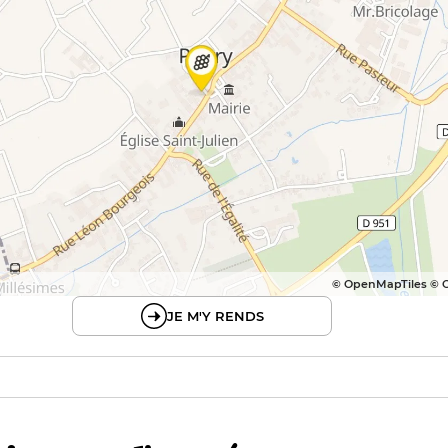
© OpenMapTiles © 
JE M'Y RENDS