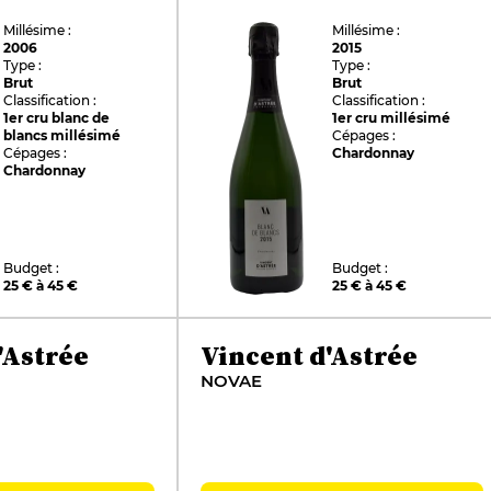
Millésime :
Millésime :
2006
2015
Type :
Type :
Brut
Brut
Classification :
Classification :
1er cru blanc de
1er cru millésimé
blancs millésimé
Cépages :
Cépages :
Chardonnay
Chardonnay
Budget :
Budget :
25 € à 45 €
25 € à 45 €
'Astrée
Vincent d'Astrée
NOVAE