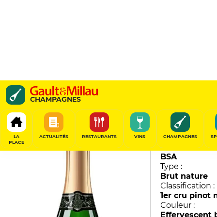
Eclipse
CHAMPAGNES
Vincent d'Astrée
93
/
100
LA
ACTUALITÉS
RESTAURANTS
VINS
CHAMPAGNES
SP
PLACE
Millésime :
BSA
Type :
Brut nature
Classification :
1er cru pinot
Couleur :
Effervescent 