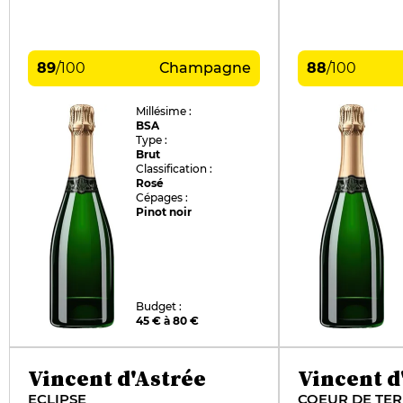
89
/
100
Champagne
88
/
100
Millésime :
BSA
Type :
Brut
Classification :
Rosé
Cépages :
Pinot noir
Budget :
45 € à 80 €
Vincent d'Astrée
Vincent d
ECLIPSE
COEUR DE TER