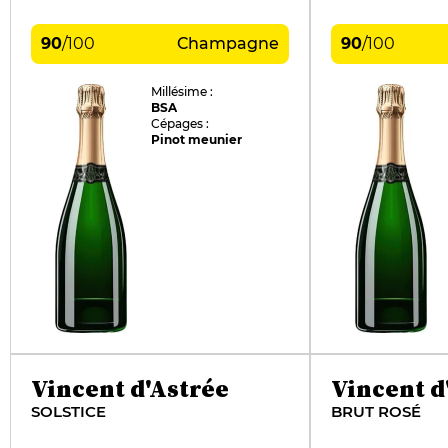
90
/
100
Champagne
90
/
100
Millésime :
BSA
Cépages :
Pinot meunier
Vincent d'Astrée
Vincent d
SOLSTICE
BRUT ROSÉ