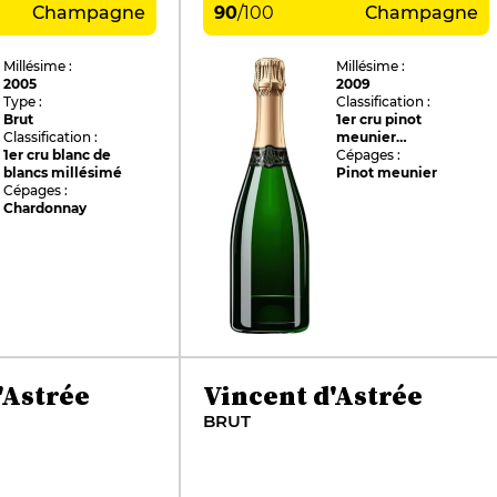
Champagne
90
/
100
Champagne
Millésime :
Millésime :
2005
2009
Type :
Classification :
Brut
1er cru pinot
Classification :
meunier
1er cru blanc de
millésimé
Cépages :
blancs millésimé
Pinot meunier
Cépages :
Chardonnay
'Astrée
Vincent d'Astrée
BRUT