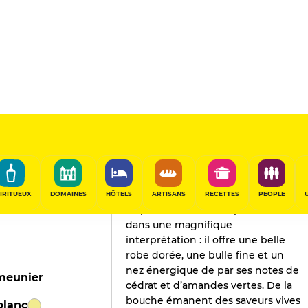
L'AVIS DE GAULT&MILLAU
Champagne
2020
IRITUEUX
DOMAINES
HÔTELS
ARTISANS
RECETTES
PEOPLE
Le pinot meunier s’exprime ici
dans une magnifique
interprétation : il offre une belle
robe dorée, une bulle fine et un
nez énergique de par ses notes de
 meunier
cédrat et d’amandes vertes. De la
bouche émanent des saveurs vives
blanc