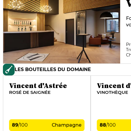
Fo
vo
Vi
co
cu
Pr
Tr
pa
C
fr
La
LES BOUTEILLES DU DOMAINE
C
si
b
Vincent d'Astrée
Vincent d
ROSÉ DE SAIGNÉE
VINOTHÈQUE
89
/
100
Champagne
88
/
100