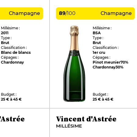
Champagne
89
/
100
Champagne
Millésime :
Millésime :
2011
BSA
Type :
Type :
Brut
Brut
Classification :
Classification :
Blanc de blancs
1er cru
Cépages :
Cépages :
Chardonnay
Pinot meunier
70%
Chardonnay
30%
Budget :
Budget :
25 € à 45 €
25 € à 45 €
'Astrée
Vincent d'Astrée
MILLÉSIME