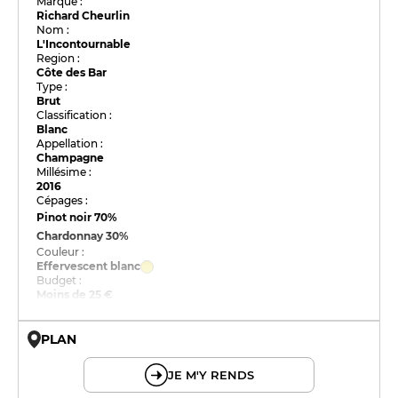
Marque :
Richard Cheurlin
Nom :
L'Incontournable
Region :
Côte des Bar
Type :
Brut
Classification :
Blanc
Appellation :
Champagne
Millésime :
2016
Cépages :
Pinot noir
70%
Chardonnay
30%
Couleur :
Effervescent blanc
Budget :
Moins de 25 €
PLAN
© OpenMapTiles © OpenStreetMap
JE M'Y RENDS