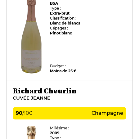
BSA
Type :
Extra-brut
Classification :
Blanc de blancs
Cépages :
Pinot blanc
Budget :
Moins de 25 €
Richard Cheurlin
CUVÉE JEANNE
90
/
100
Champagne
Millésime :
2009
Type :