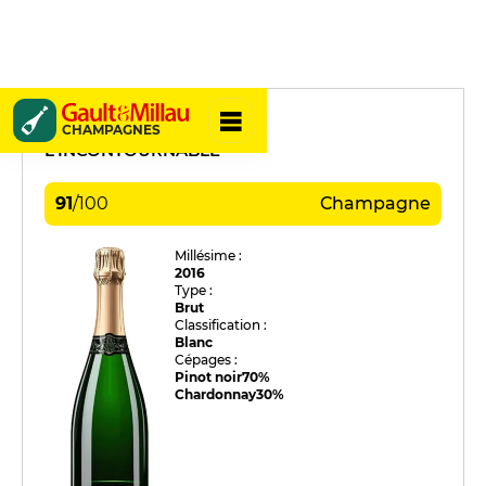
Richard Cheurlin
CHAMPAGNES
L'INCONTOURNABLE
91
/
100
Champagne
Millésime :
2016
Type :
Brut
Classification :
Blanc
Cépages :
Pinot noir
70%
Chardonnay
30%