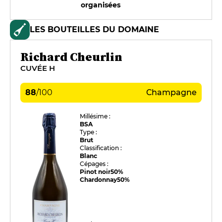
organisées
LES BOUTEILLES DU DOMAINE
Richard Cheurlin
CUVÉE H
88
/
100
Champagne
Millésime :
BSA
Type :
Brut
Classification :
Blanc
Cépages :
Pinot noir
50%
Chardonnay
50%