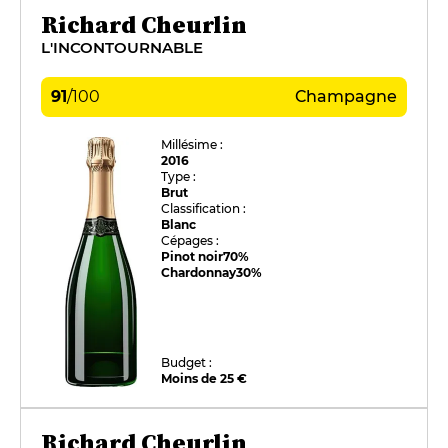
Richard Cheurlin
L'INCONTOURNABLE
91
/
100
Champagne
Millésime :
2016
Type :
Brut
Classification :
Blanc
Cépages :
Pinot noir
70%
Chardonnay
30%
Budget :
Moins de 25 €
Richard Cheurlin