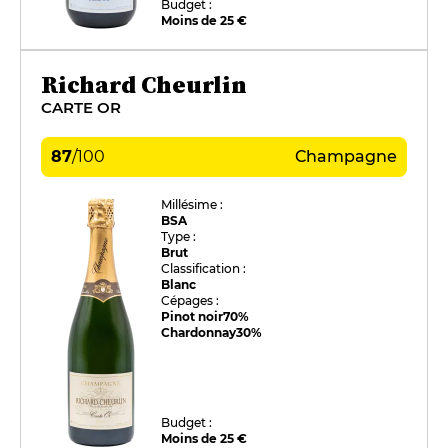
Budget :
Moins de 25 €
Richard Cheurlin
CARTE OR
87
/
100
Champagne
Millésime :
BSA
Type :
Brut
Classification :
Blanc
Cépages :
Pinot noir
70%
Chardonnay
30%
Budget :
Moins de 25 €