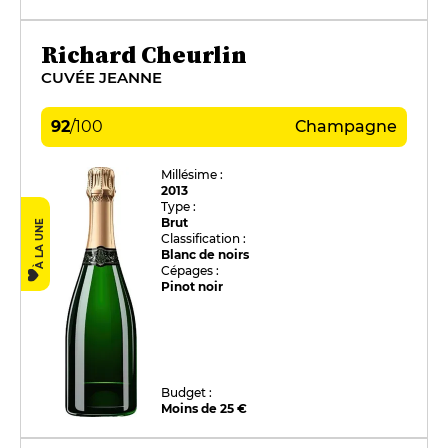
Richard Cheurlin
CUVÉE JEANNE
92
/
100
Champagne
Millésime :
2013
Type :
Brut
À LA UNE
Classification :
Blanc de noirs
Cépages :
Pinot noir
Budget :
Moins de 25 €