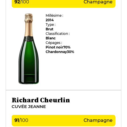
92
/
100
Champagne
Millésime :
2014
Type :
Brut
Classification :
Blanc
Cépages :
Pinot noir
70%
Chardonnay
30%
Richard Cheurlin
CUVÉE JEANNE
91
/
100
Champagne