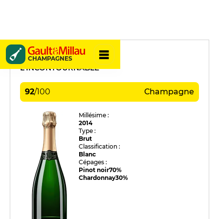
Richard Cheurlin
CHAMPAGNES
L'INCONTOURNABLE
92
/
100
Champagne
Millésime :
2014
Type :
Brut
Classification :
Blanc
Cépages :
Pinot noir
70%
Chardonnay
30%