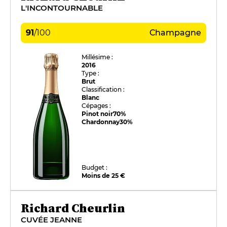
L'INCONTOURNABLE
91
/
100
Champagne
Millésime :
2016
Type :
Brut
Classification :
Blanc
Cépages :
Pinot noir
70%
Chardonnay
30%
Budget :
Moins de 25 €
Richard Cheurlin
CUVÉE JEANNE