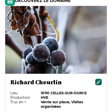
DÉCOUVREZ LE DOMAINE
Richard Cheurlin
Lieu
10110 CELLES-SUR-OURCE
Production
HVE
Truc en +
Vente sur place, Visites
organisées