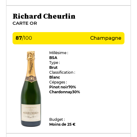
Richard Cheurlin
CARTE OR
87
/
100
Champagne
Millésime :
BSA
Type :
Brut
Classification :
Blanc
Cépages :
Pinot noir
70%
Chardonnay
30%
Budget :
Moins de 25 €