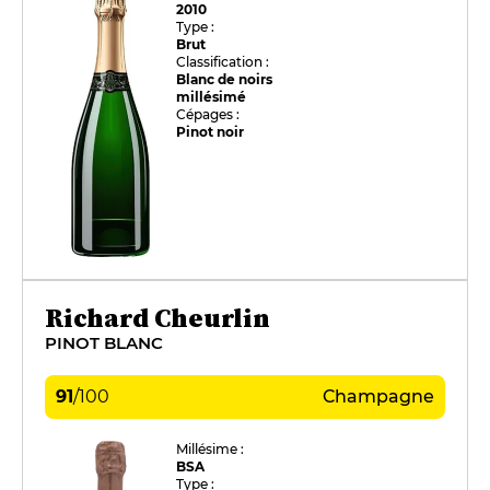
2010
Type :
Brut
Classification :
Blanc de noirs
millésimé
Cépages :
Pinot noir
Richard Cheurlin
PINOT BLANC
91
/
100
Champagne
Millésime :
BSA
Type :