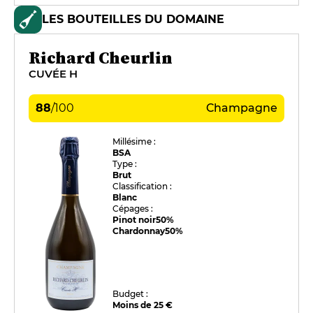
LES BOUTEILLES DU DOMAINE
Richard Cheurlin
CUVÉE H
88
/
100
Champagne
Millésime :
BSA
Type :
Brut
Classification :
Blanc
Cépages :
Pinot noir
50%
Chardonnay
50%
Budget :
Moins de 25 €