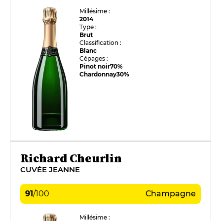
Millésime :
2014
Type :
Brut
Classification :
Blanc
Cépages :
Pinot noir
70%
Chardonnay
30%
Richard Cheurlin
CUVÉE JEANNE
91
/
100
Champagne
Millésime :