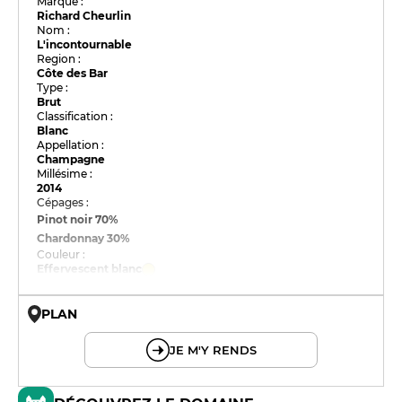
Marque :
Richard Cheurlin
Nom :
L'incontournable
Region :
Côte des Bar
Type :
Brut
Classification :
Blanc
Appellation :
Champagne
Millésime :
2014
Cépages :
Pinot noir
70%
Chardonnay
30%
Couleur :
Effervescent blanc
PLAN
© OpenMapTiles © OpenStreetMap
JE M'Y RENDS