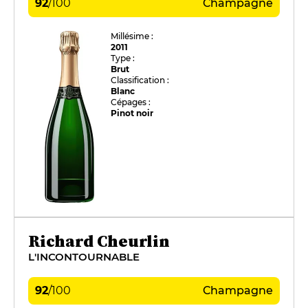
92
/
100
Champagne
Millésime :
2011
Type :
Brut
Classification :
Blanc
Cépages :
Pinot noir
Richard Cheurlin
L'INCONTOURNABLE
92
/
100
Champagne