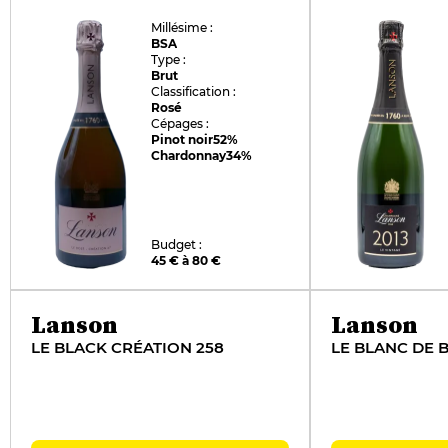
Millésime :
BSA
Type :
Brut
Classification :
Rosé
Cépages :
Pinot noir
52%
Chardonnay
34%
Budget :
45 € à 80 €
Lanson
Lanson
LE BLACK CRÉATION 258
LE BLANC DE 