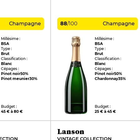
Champagne
88
/
100
Champagne
Millésime :
Millésime :
BSA
BSA
Type :
Type :
Brut
Brut
Classification :
Classification :
Blanc
Blanc
Cépages :
Cépages :
Pinot noir
50%
Pinot noir
50%
Pinot meunier
30%
Chardonnay
35%
Budget :
Budget :
45 € à 80 €
25 € à 45 €
Lanson
ECTION
VINTAGE COLLECTION