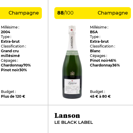
Champagne
88
/
100
Champagne
Millésime :
Millésime :
2004
BSA
Type :
Type :
Extra-brut
Extra-brut
Classification :
Classification :
Grand cru
Blanc
millésimé
Cépages :
Cépages :
Pinot noir
46%
Chardonnay
70%
Chardonnay
36%
Pinot noir
30%
Budget :
Budget :
Plus de 120 €
45 € à 80 €
Lanson
LE BLACK LABEL