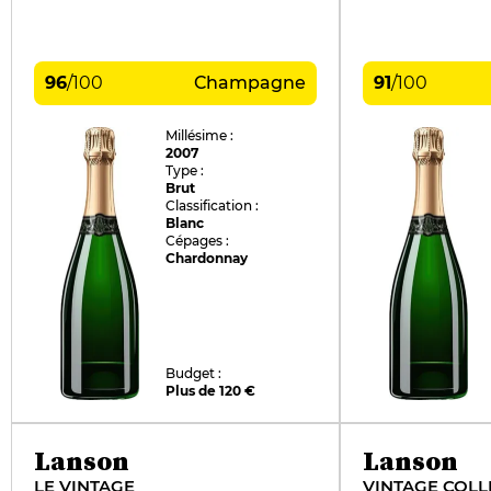
96
/
100
Champagne
91
/
100
Millésime :
2007
Type :
Brut
Classification :
Blanc
Cépages :
Chardonnay
Budget :
Plus de 120 €
Lanson
Lanson
LE VINTAGE
VINTAGE COLL