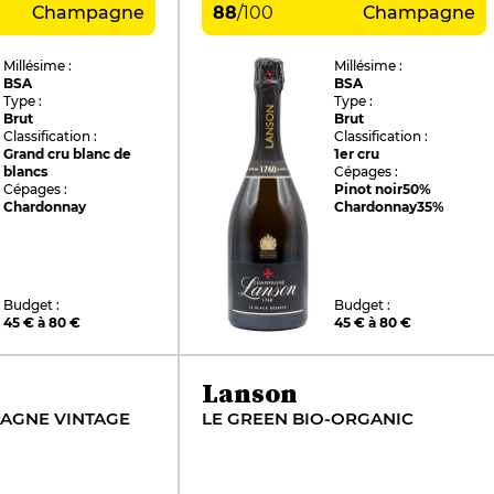
Champagne
88
/
100
Champagne
Millésime :
Millésime :
BSA
BSA
Type :
Type :
Brut
Brut
Classification :
Classification :
Grand cru blanc de
1er cru
blancs
Cépages :
Cépages :
Pinot noir
50%
Chardonnay
Chardonnay
35%
Budget :
Budget :
45 € à 80 €
45 € à 80 €
Lanson
AGNE VINTAGE
LE GREEN BIO-ORGANIC