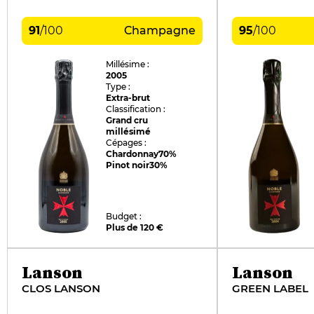
91
/
100
Champagne
95
/
100
Millésime :
2005
Type :
Extra-brut
Classification :
Grand cru
millésimé
Cépages :
Chardonnay
70%
Pinot noir
30%
Budget :
Plus de 120 €
Lanson
Lanson
CLOS LANSON
GREEN LABEL