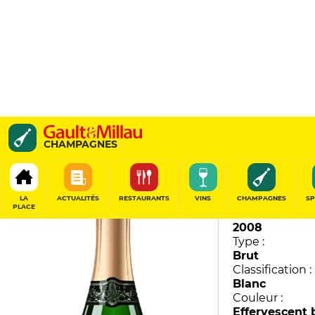
Gold Label Millésimé
CHAMPAGNES
Lanson
94
/
100
LA
ACTUALITÉS
RESTAURANTS
VINS
CHAMPAGNES
SP
PLACE
Millésime :
2008
Type :
Brut
Classification :
Blanc
Couleur :
Effervescent 