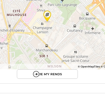
© OpenMapTiles © 
JE M'Y RENDS