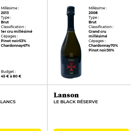
Millésime :
Millésime :
2013
2008
Type :
Type :
Brut
Brut
Classification :
Classification :
1er cru millésimé
Grand cru
Cépages :
millésimé
Pinot noir
53%
Cépages :
Chardonnay
47%
Chardonnay
70%
Pinot noir
30%
Budget :
45 € à 80 €
Lanson
BLANCS
LE BLACK RÉSERVE