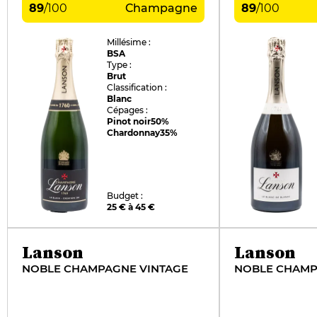
89
/
100
Champagne
89
/
100
Millésime :
BSA
Type :
Brut
Classification :
Blanc
Cépages :
Pinot noir
50%
Chardonnay
35%
Budget :
25 € à 45 €
Lanson
Lanson
NOBLE CHAMPAGNE VINTAGE
NOBLE CHAMP