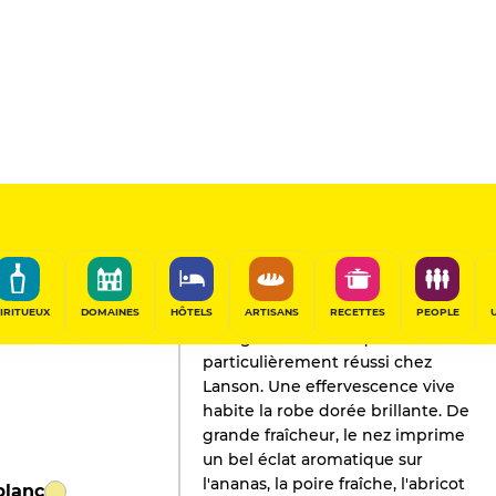
L'AVIS DE GAULT&MILLAU
Champagne
2018
IRITUEUX
DOMAINES
HÔTELS
ARTISANS
RECETTES
PEOPLE
Une grande année que ce 2008
particulièrement réussi chez
Lanson. Une effervescence vive
habite la robe dorée brillante. De
grande fraîcheur, le nez imprime
un bel éclat aromatique sur
l'ananas, la poire fraîche, l'abricot
blanc