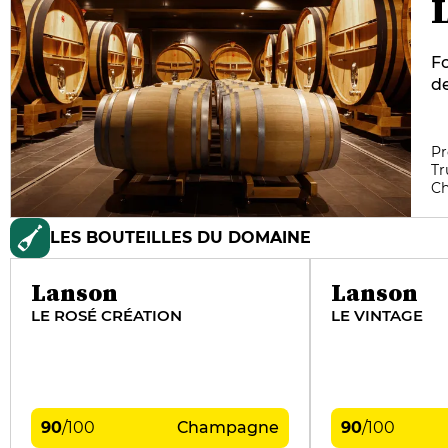
F
de
fa
a
de
Pr
Tr
su
C
d
ch
LES BOUTEILLES DU DOMAINE
pa
ca
19
Lanson
Lanson
LE ROSÉ CRÉATION
LE VINTAGE
90
/
100
Champagne
90
/
100