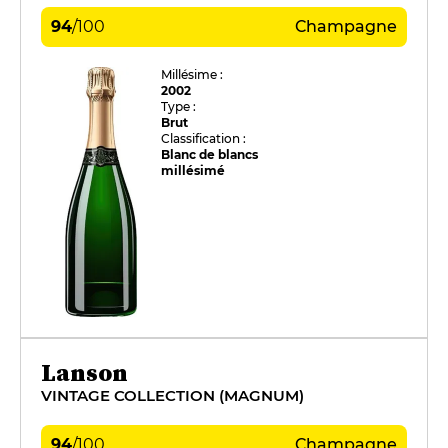
94
/
100
Champagne
Millésime :
2002
Type :
Brut
Classification :
Blanc de blancs
millésimé
Lanson
VINTAGE COLLECTION (MAGNUM)
94
/
100
Champagne