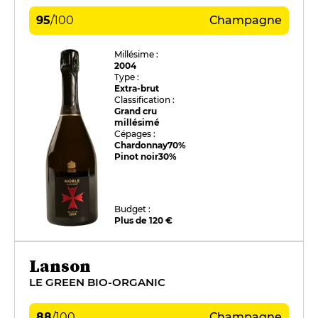
95
/
100
Champagne
Millésime :
2004
Type :
Extra-brut
Classification :
Grand cru
millésimé
Cépages :
Chardonnay
70%
Pinot noir
30%
Budget :
Plus de 120 €
Lanson
LE GREEN BIO-ORGANIC
88
/
100
Champagne