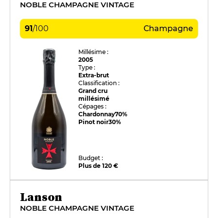
NOBLE CHAMPAGNE VINTAGE
91
/
100
Champagne
Millésime :
2005
Type :
Extra-brut
Classification :
Grand cru
millésimé
Cépages :
Chardonnay
70%
Pinot noir
30%
Budget :
Plus de 120 €
Lanson
NOBLE CHAMPAGNE VINTAGE