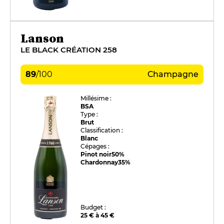
Lanson
LE BLACK CRÉATION 258
89
/
100
Champagne
Millésime :
BSA
Type :
Brut
Classification :
Blanc
Cépages :
Pinot noir
50%
Chardonnay
35%
Budget :
25 € à 45 €