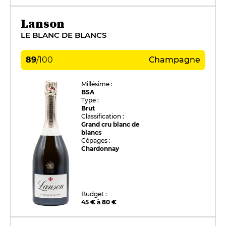
Lanson
LE BLANC DE BLANCS
89
/
100
Champagne
Millésime :
BSA
Type :
Brut
Classification :
Grand cru blanc de
blancs
Cépages :
Chardonnay
Budget :
45 € à 80 €