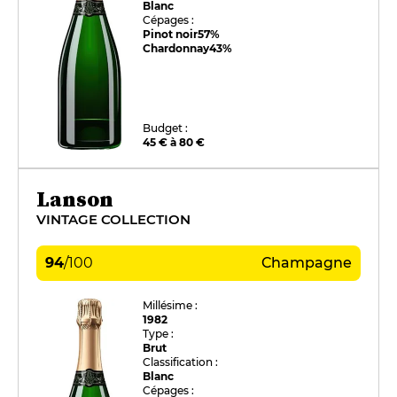
Blanc
Cépages :
Pinot noir
57%
Chardonnay
43%
Budget :
45 € à 80 €
Lanson
VINTAGE COLLECTION
94
/
100
Champagne
Millésime :
1982
Type :
Brut
Classification :
Blanc
Cépages :