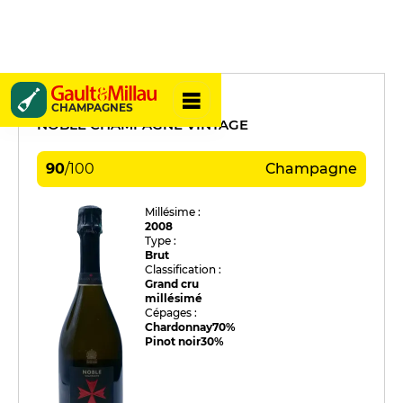
Lanson
CHAMPAGNES
NOBLE CHAMPAGNE VINTAGE
90
/
100
Champagne
Millésime :
2008
Type :
Brut
Classification :
Grand cru
millésimé
Cépages :
Chardonnay
70%
Pinot noir
30%