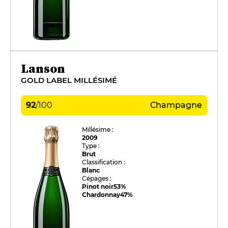
Lanson
GOLD LABEL MILLÉSIMÉ
92
/
100
Champagne
Millésime :
2009
Type :
Brut
Classification :
Blanc
Cépages :
Pinot noir
53%
Chardonnay
47%