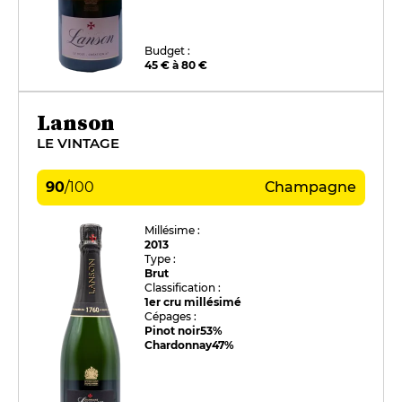
Budget :
45 € à 80 €
Lanson
LE VINTAGE
90
/
100
Champagne
Millésime :
2013
Type :
Brut
Classification :
1er cru millésimé
Cépages :
Pinot noir
53%
Chardonnay
47%