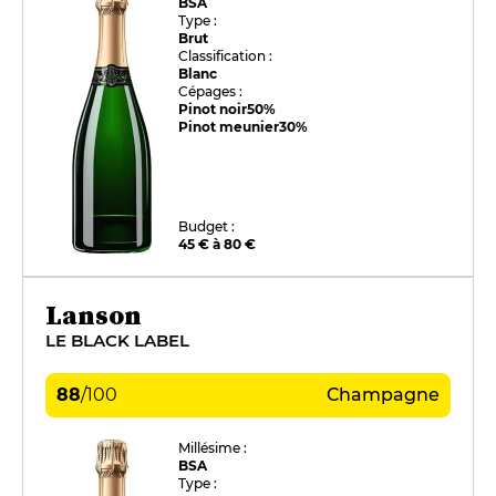
BSA
Type :
Brut
Classification :
Blanc
Cépages :
Pinot noir
50%
Pinot meunier
30%
Budget :
45 € à 80 €
Lanson
LE BLACK LABEL
88
/
100
Champagne
Millésime :
BSA
Type :