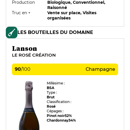
Production
Biologique, Conventionnel,
Raisonné
Truc en +
Vente sur place, Visites
organisées
LES BOUTEILLES DU DOMAINE
Lanson
LE ROSÉ CRÉATION
90
/
100
Champagne
Millésime :
BSA
Type :
Brut
Classification :
Rosé
Cépages :
Pinot noir
52%
Chardonnay
34%