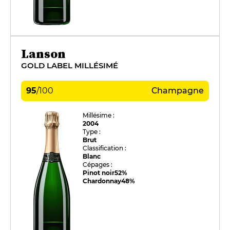
Lanson
GOLD LABEL MILLÉSIMÉ
95
/
100
Champagne
Millésime :
2004
Type :
Brut
Classification :
Blanc
Cépages :
Pinot noir
52%
Chardonnay
48%