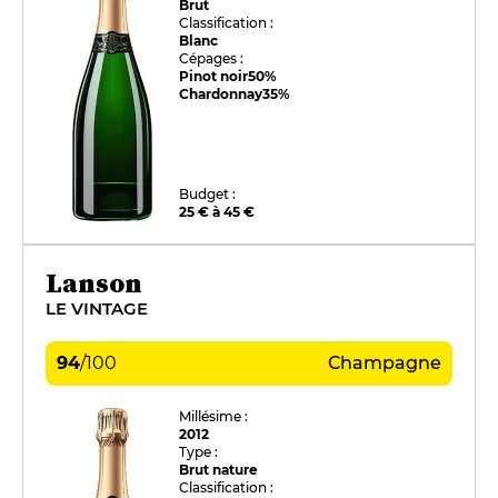
Brut
Classification :
Blanc
Cépages :
Pinot noir
50%
Chardonnay
35%
Budget :
25 € à 45 €
Lanson
LE VINTAGE
94
/
100
Champagne
Millésime :
2012
Type :
Brut nature
Classification :