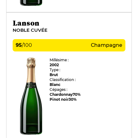
Lanson
NOBLE CUVÉE
95
/
100
Champagne
Millésime :
2002
Type :
Brut
Classification :
Blanc
Cépages :
Chardonnay
70%
Pinot noir
30%