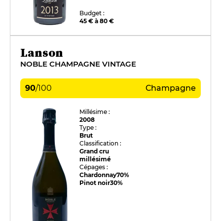
Budget :
45 € à 80 €
Lanson
NOBLE CHAMPAGNE VINTAGE
90
/
100
Champagne
Millésime :
2008
Type :
Brut
Classification :
Grand cru
millésimé
Cépages :
Chardonnay
70%
Pinot noir
30%