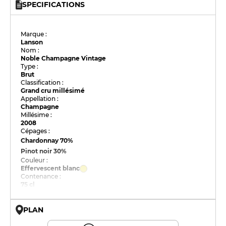
SPECIFICATIONS
Marque :
Lanson
Nom :
Noble Champagne Vintage
Type :
Brut
Classification :
Grand cru millésimé
Appellation :
Champagne
Millésime :
2008
Cépages :
Chardonnay
70%
Pinot noir
30%
Couleur :
Effervescent blanc
Contenance :
75 cl
PLAN
© OpenMapTiles © OpenStreetMap