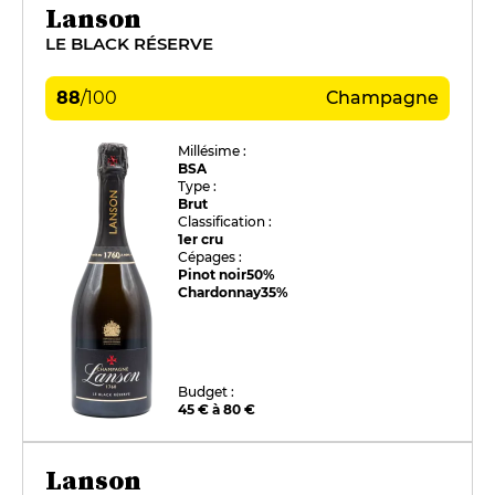
Lanson
LE BLACK RÉSERVE
88
/
100
Champagne
Millésime :
BSA
Type :
Brut
Classification :
1er cru
Cépages :
Pinot noir
50%
Chardonnay
35%
Budget :
45 € à 80 €
Lanson