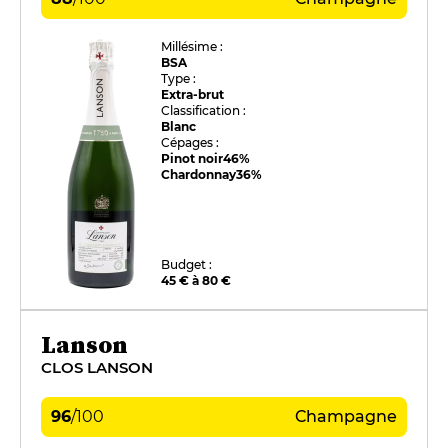
Millésime :
BSA
Type :
Extra-brut
Classification :
Blanc
Cépages :
Pinot noir
46%
Chardonnay
36%
Budget :
45 € à 80 €
Lanson
CLOS LANSON
96
/
100
Champagne