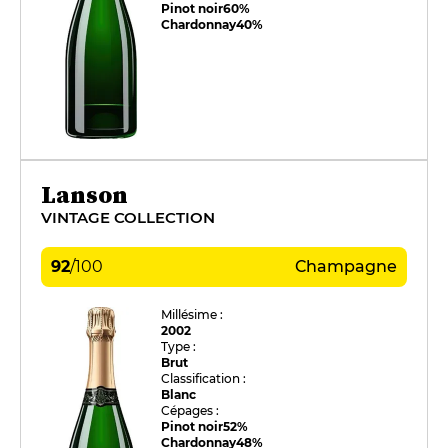
Pinot noir
60%
Chardonnay
40%
Lanson
VINTAGE COLLECTION
92
/
100
Champagne
Millésime :
2002
Type :
Brut
Classification :
Blanc
Cépages :
Pinot noir
52%
Chardonnay
48%