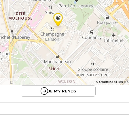
© OpenMapTiles © 
JE M'Y RENDS