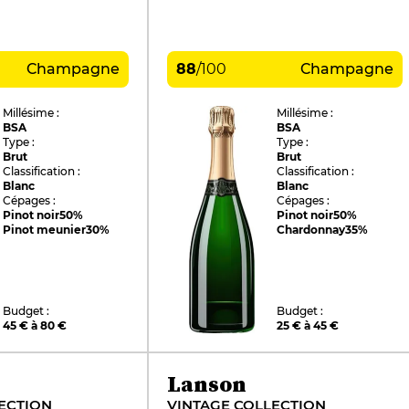
Champagne
88
/
100
Champagne
Millésime :
Millésime :
BSA
BSA
Type :
Type :
Brut
Brut
Classification :
Classification :
Blanc
Blanc
Cépages :
Cépages :
Pinot noir
50%
Pinot noir
50%
Pinot meunier
30%
Chardonnay
35%
Budget :
Budget :
45 € à 80 €
25 € à 45 €
Lanson
ECTION
VINTAGE COLLECTION