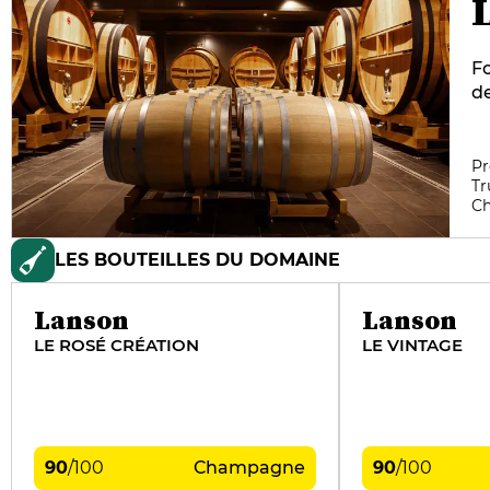
F
de
fa
a
de
Pr
Tr
su
C
d
ch
LES BOUTEILLES DU DOMAINE
pa
ca
19
Lanson
Lanson
LE ROSÉ CRÉATION
LE VINTAGE
90
/
100
Champagne
90
/
100