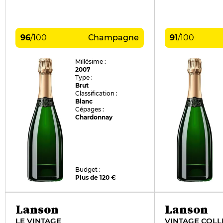
96
/
100
Champagne
91
/
100
Millésime :
2007
Type :
Brut
Classification :
Blanc
Cépages :
Chardonnay
Budget :
Plus de 120 €
Lanson
Lanson
LE VINTAGE
VINTAGE COLL