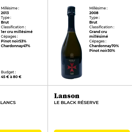
Millésime :
Millésime :
2013
2008
Type :
Type :
Brut
Brut
Classification :
Classification :
1er cru millésimé
Grand cru
Cépages :
millésimé
Pinot noir
53%
Cépages :
Chardonnay
47%
Chardonnay
70%
Pinot noir
30%
Budget :
45 € à 80 €
Lanson
BLANCS
LE BLACK RÉSERVE