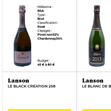
Millésime :
BSA
Type :
Brut
Classification :
Rosé
Cépages :
Pinot noir
52%
Chardonnay
34%
Budget :
45 € à 80 €
Lanson
Lanson
LE BLACK CRÉATION 258
LE BLANC DE 