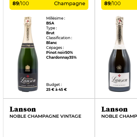
89
/
100
Champagne
89
/
100
Millésime :
BSA
Type :
Brut
Classification :
Blanc
Cépages :
Pinot noir
50%
Chardonnay
35%
Budget :
25 € à 45 €
Lanson
Lanson
NOBLE CHAMPAGNE VINTAGE
NOBLE CHAMP