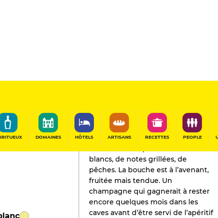
L'AVIS DE GAULT&MILLAU
Champagne
2023
IRITUEUX
DOMAINES
HÔTELS
ARTISANS
RECETTES
PEOPLE
Nez fin sur des parfums de fruits
blancs, de notes grillées, de
pêches. La bouche est à l’avenant,
fruitée mais tendue. Un
champagne qui gagnerait à rester
encore quelques mois dans les
caves avant d’être servi de l’apéritif
blanc