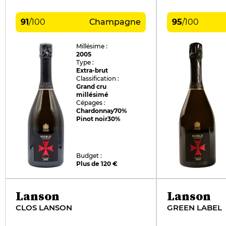
91
/
100
Champagne
95
/
100
Millésime :
2005
Type :
Extra-brut
Classification :
Grand cru
millésimé
Cépages :
Chardonnay
70%
Pinot noir
30%
Budget :
Plus de 120 €
Lanson
Lanson
CLOS LANSON
GREEN LABEL