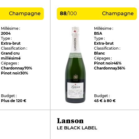
Champagne
88
/
100
Champagne
Millésime :
Millésime :
2004
BSA
Type :
Type :
Extra-brut
Extra-brut
Classification :
Classification :
Grand cru
Blanc
millésimé
Cépages :
Cépages :
Pinot noir
46%
Chardonnay
70%
Chardonnay
36%
Pinot noir
30%
Budget :
Budget :
Plus de 120 €
45 € à 80 €
Lanson
LE BLACK LABEL