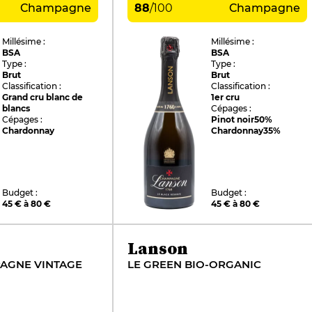
Champagne
88
/
100
Champagne
Millésime :
Millésime :
BSA
BSA
Type :
Type :
Brut
Brut
Classification :
Classification :
Grand cru blanc de
1er cru
blancs
Cépages :
Cépages :
Pinot noir
50%
Chardonnay
Chardonnay
35%
Budget :
Budget :
45 € à 80 €
45 € à 80 €
Lanson
AGNE VINTAGE
LE GREEN BIO-ORGANIC