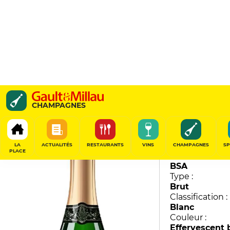
Le Black Label
CHAMPAGNES
Lanson
88
/
100
LA
ACTUALITÉS
RESTAURANTS
VINS
CHAMPAGNES
SP
PLACE
Millésime :
BSA
Type :
Brut
Classification :
Blanc
Couleur :
Effervescent 