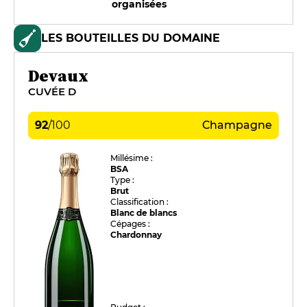
organisées
LES BOUTEILLES DU DOMAINE
Devaux
CUVÉE D
92
/
100
Champagne
Millésime :
BSA
Type :
Brut
Classification :
Blanc de blancs
Cépages :
Chardonnay