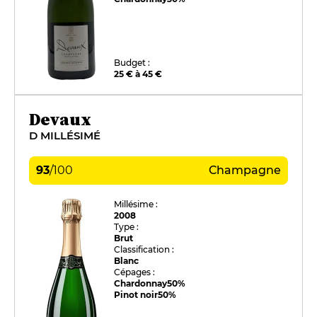
Budget :
25 € à 45 €
Devaux
D MILLÉSIMÉ
93
/
100
Champagne
Millésime :
2008
Type :
Brut
Classification :
Blanc
Cépages :
Chardonnay
50%
Pinot noir
50%