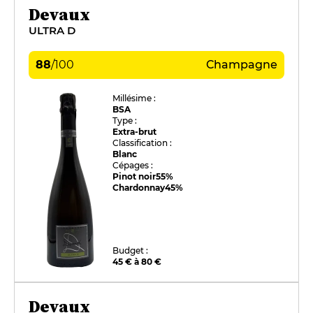
Devaux
ULTRA D
88
/
100
Champagne
Millésime :
BSA
Type :
Extra-brut
Classification :
Blanc
Cépages :
Pinot noir
55%
Chardonnay
45%
Budget :
45 € à 80 €
Devaux