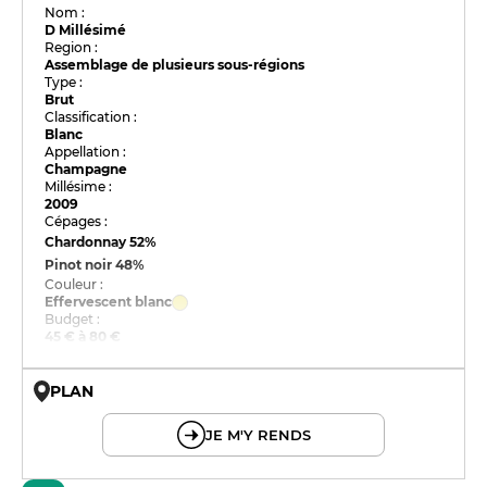
Nom :
D Millésimé
Region :
Assemblage de plusieurs sous-régions
Type :
Brut
Classification :
Blanc
Appellation :
Champagne
Millésime :
2009
Cépages :
Chardonnay
52%
Pinot noir
48%
Couleur :
Effervescent blanc
Budget :
45 € à 80 €
PLAN
© OpenMapTiles © OpenStreetMap
JE M'Y RENDS