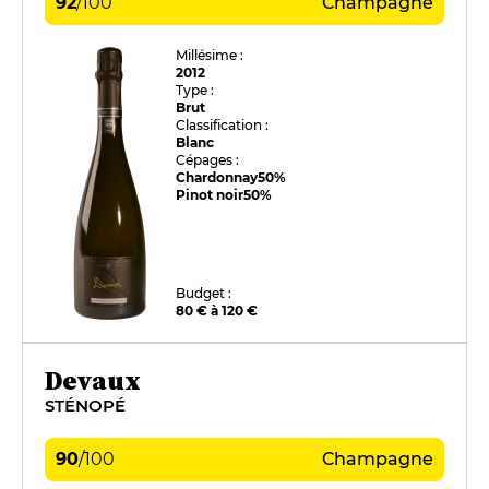
92
/
100
Champagne
Millésime :
2012
Type :
Brut
Classification :
Blanc
Cépages :
Chardonnay
50%
Pinot noir
50%
Budget :
80 € à 120 €
Devaux
STÉNOPÉ
90
/
100
Champagne