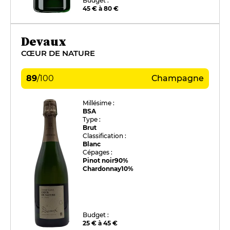
Budget :
45 € à 80 €
Devaux
CŒUR DE NATURE
89
/
100
Champagne
Millésime :
BSA
Type :
Brut
Classification :
Blanc
Cépages :
Pinot noir
90%
Chardonnay
10%
Budget :
25 € à 45 €