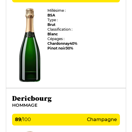
Millésime :
BSA
Type :
Brut
Classification :
Blanc
Cépages :
Chardonnay
40%
Pinot noir
30%
Dericbourg
HOMMAGE
89
/
100
Champagne