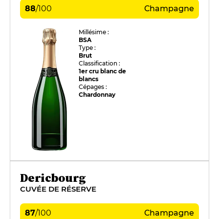
88
/
100
Champagne
Millésime :
BSA
Type :
Brut
Classification :
1er cru blanc de
blancs
Cépages :
Chardonnay
Dericbourg
CUVÉE DE RÉSERVE
87
/
100
Champagne