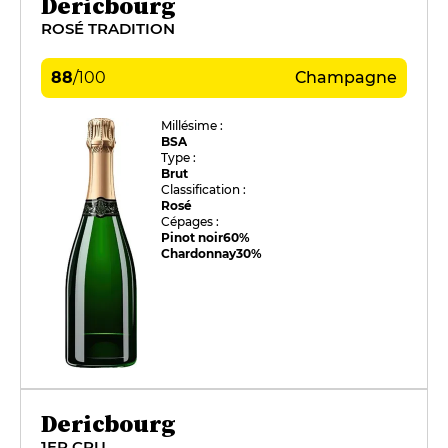
Dericbourg
ROSÉ TRADITION
88
/
100
Champagne
Millésime :
BSA
Type :
Brut
Classification :
Rosé
Cépages :
Pinot noir
60%
Chardonnay
30%
Dericbourg
1ER CRU