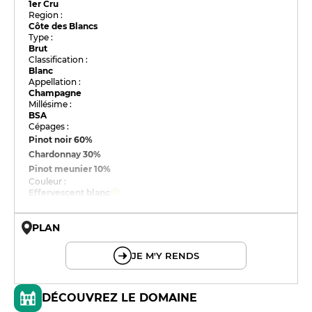
1er Cru
Region :
Côte des Blancs
Type :
Brut
Classification :
Blanc
Appellation :
Champagne
Millésime :
BSA
Cépages :
Pinot noir
60%
Chardonnay
30%
Pinot meunier
10%
Couleur :
Effervescent blanc
PLAN
© OpenMapTiles © OpenStreetMap
JE M'Y RENDS
DÉCOUVREZ LE DOMAINE