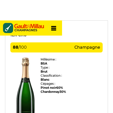
Dericbourg
CHAMPAGNES
1ER CRU
88
/
100
Champagne
Millésime :
BSA
Type :
Brut
Classification :
Blanc
Cépages :
Pinot noir
60%
Chardonnay
30%