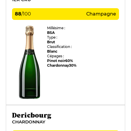
88
/
100
Champagne
Millésime :
BSA
Type :
Brut
Classification :
Blanc
Cépages :
Pinot noir
60%
Chardonnay
30%
Dericbourg
CHARDONNAY