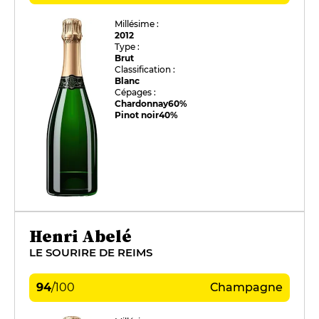
Millésime :
2012
Type :
Brut
Classification :
Blanc
Cépages :
Chardonnay
60%
Pinot noir
40%
Henri Abelé
LE SOURIRE DE REIMS
94
/
100
Champagne