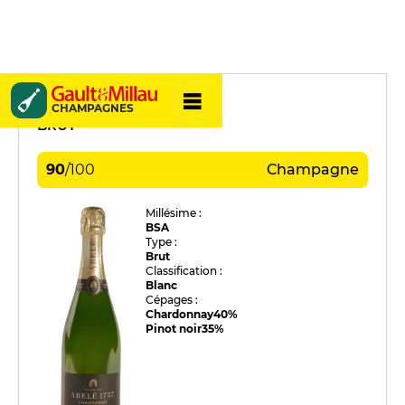
Henri Abelé
CHAMPAGNES
BRUT
90
/
100
Champagne
Millésime :
BSA
Type :
Brut
Classification :
Blanc
Cépages :
Chardonnay
40%
Pinot noir
35%