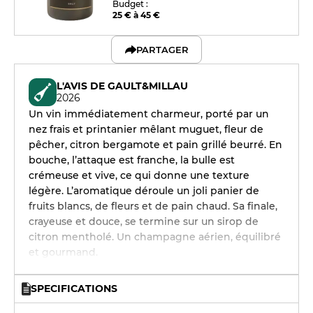
Budget :
25 € à 45 €
PARTAGER
L'AVIS DE GAULT&MILLAU
2026
Un vin immédiatement charmeur, porté par un
nez frais et printanier mêlant muguet, fleur de
pêcher, citron bergamote et pain grillé beurré. En
bouche, l’attaque est franche, la bulle est
crémeuse et vive, ce qui donne une texture
légère. L’aromatique déroule un joli panier de
fruits blancs, de fleurs et de pain chaud. Sa finale,
crayeuse et douce, se termine sur un sirop de
citron mentholé. Un champagne aérien, équilibré
et gourmand.
SPECIFICATIONS