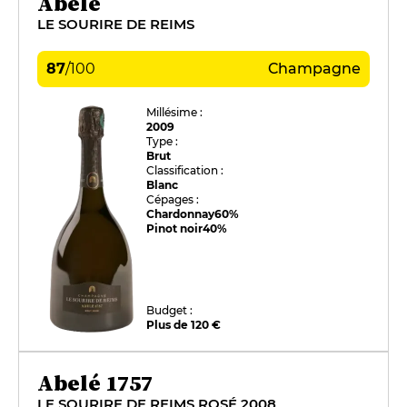
Abelé
LE SOURIRE DE REIMS
87
/
100
Champagne
Millésime :
2009
Type :
Brut
Classification :
Blanc
Cépages :
Chardonnay
60%
Pinot noir
40%
Budget :
Plus de 120 €
Abelé 1757
LE SOURIRE DE REIMS ROSÉ 2008