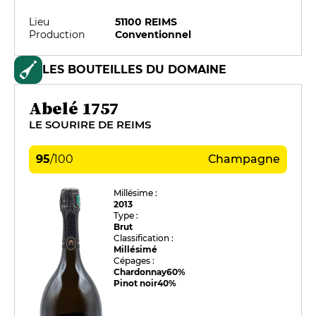
Lieu
51100 REIMS
Production
Conventionnel
LES BOUTEILLES DU DOMAINE
Abelé 1757
LE SOURIRE DE REIMS
95
/
100
Champagne
Millésime :
2013
Type :
Brut
Classification :
Millésimé
Cépages :
Chardonnay
60%
Pinot noir
40%