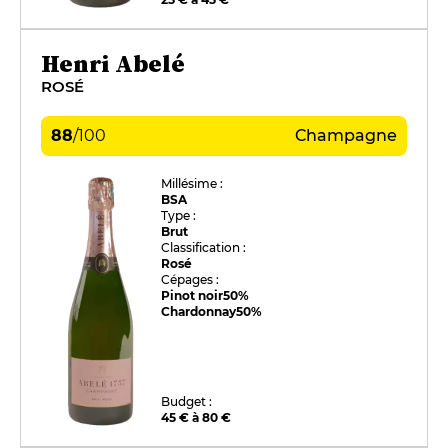
Henri Abelé
ROSÉ
88
/
100
Champagne
Millésime :
BSA
Type :
Brut
Classification :
Rosé
Cépages :
Pinot noir
50%
Chardonnay
50%
Budget :
45 € à 80 €