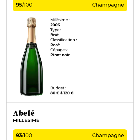
95
/
100
Champagne
Millésime :
2006
Type :
Brut
Classification :
Rosé
Cépages :
Pinot noir
Budget :
80 € à 120 €
Abelé
MILLÉSIMÉ
93
/
100
Champagne