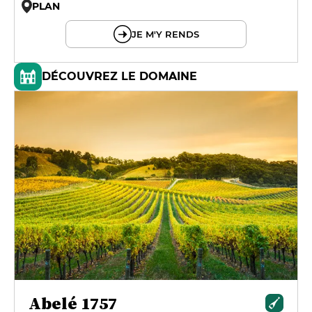
PLAN
© OpenMapTiles © OpenStreetMap
JE M'Y RENDS
DÉCOUVREZ LE DOMAINE
Abelé 1757