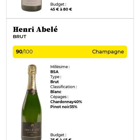
Budget :
45 € à 80 €
Henri Abelé
BRUT
90
/
100
Champagne
Millésime :
BSA
Type :
Brut
Classification :
Blanc
Cépages :
Chardonnay
40%
Pinot noir
35%
Budget :
25 € à 45 €