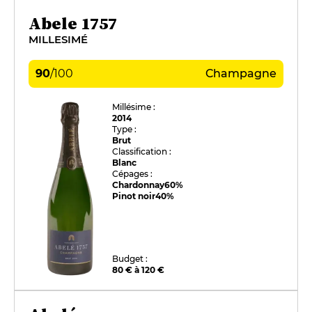
Abele 1757
MILLESIMÉ
90
/
100
Champagne
Millésime :
2014
Type :
Brut
Classification :
Blanc
Cépages :
Chardonnay
60%
Pinot noir
40%
Budget :
80 € à 120 €