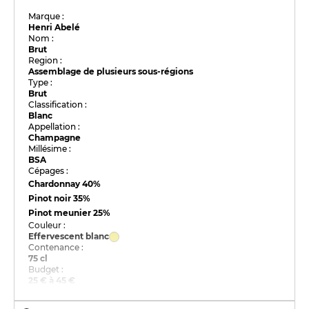
Marque :
Henri Abelé
Nom :
Brut
Region :
Assemblage de plusieurs sous-régions
Type :
Brut
Classification :
Blanc
Appellation :
Champagne
Millésime :
BSA
Cépages :
Chardonnay
40%
Pinot noir
35%
Pinot meunier
25%
Couleur :
Effervescent blanc
Contenance :
75 cl
Budget :
25 € à 45 €