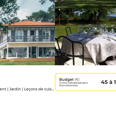
Budget
(€)
45 à 
A titre indicatif par pers.
(hors boissons)
À emporter | Accès handicapés | Hébergement | Jardin | Leçons de cuisine | Menu enfants | Parking privé