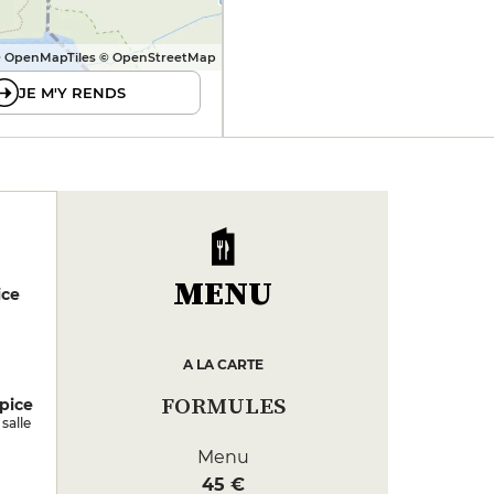
 OpenMapTiles © OpenStreetMap
JE M'Y RENDS
MENU
ice
A LA CARTE
FORMULES
pice
salle
Menu
45 €