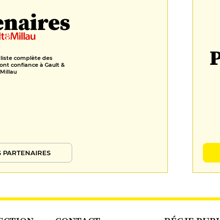
enaires
P
 liste complète des
ont confiance à Gault &
Millau
 PARTENAIRES