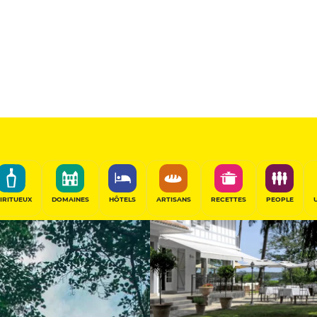
15
/20
Table Remarquable
PARTAGER
IRITUEUX
DOMAINES
HÔTELS
ARTISANS
RECETTES
PEOPLE