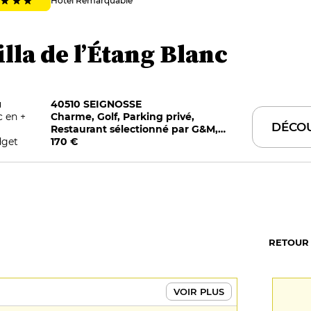
Hôtel Remarquable
illa de l’Étang Blanc
u
40510 SEIGNOSSE
c en +
Charme, Golf, Parking privé,
DÉCO
Restaurant sélectionné par G&M,
get
Restauration sur place, Room service
170 €
RETOUR
VOIR PLUS