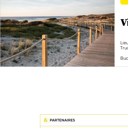
V
Lie
Tru
Bud
PARTENAIRES