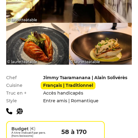
© lauretteàtable
© lauretteàtable
© lauretteàtable
Infos pratiques
Chef
Jimmy Tsaramanana | Alain Solivérès
Cuisine
Français | Traditionnel
Truc en +
Accès handicapés
Style
Entre amis | Romantique
Budget
(€)
58 à 170
A titre indicatif par pers.
(hors boissons)