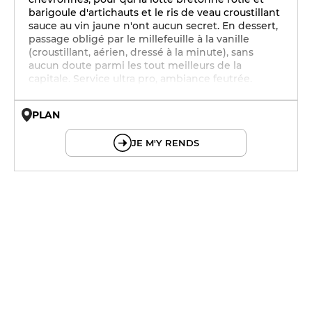
barigoule d'artichauts et le ris de veau croustillant
sauce au vin jaune n'ont aucun secret. En dessert,
passage obligé par le millefeuille à la vanille
(croustillant, aérien, dressé à la minute), sans
aucun doute parmi les tout meilleurs de la
capitale. Service ultra pro, ambiance feutrée.
PLAN
© OpenMapTiles © OpenStreetMap
JE M'Y RENDS
12h - 14h
19h - 23h30
12h - 14h
19h - 23h30
12h - 14h
19h - 23h30
12h - 14h
19h - 23h30
12h - 14h
19h - 23h30
12h - 14h
19h - 23h30