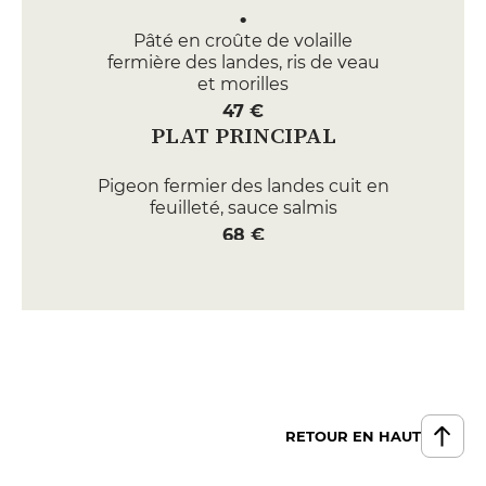
Pâté en croûte de volaille
fermière des landes, ris de veau
et morilles
47 €
PLAT PRINCIPAL
Pigeon fermier des landes cuit en
feuilleté, sauce salmis
68 €
ole meunière, légumes d'hiver
caramélisés
75 €
DESSERT
Le traditionnel millefeuille, crème
légère à la vanille
RETOUR EN HAUT
18 €