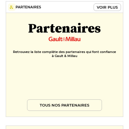
Chocolat de côte d'ivoire,
VOIR PLUS
PARTENAIRES
noisettes torréfiées et grué de
cacao
Partenaires
20 €
FORMULES
Déjeuner en 2 services
58 €
Retrouvez la liste complète des partenaires qui font confiance
à Gault & Millau
Déjeuner en 3 services
65 €
Menu dégustation
170 €
TOUS NOS PARTENAIRES