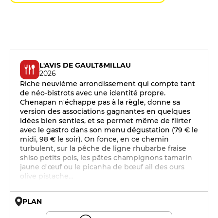
L'AVIS DE GAULT&MILLAU
2026
Riche neuvième arrondissement qui compte tant
de néo-bistrots avec une identité propre.
Chenapan n'échappe pas à la règle, donne sa
version des associations gagnantes en quelques
idées bien senties, et se permet même de flirter
avec le gastro dans son menu dégustation (79 € le
midi, 98 € le soir). On fonce, en ce chemin
turbulent, sur la pêche de ligne rhubarbe fraise
shiso petits pois, les pâtes champignons tamarin
jaune d'œuf ou le picanha de bœuf ail des ours
olive pistache…
PLAN
© OpenMapTiles © OpenStreetMap