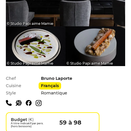
© Studio Papi aime Mamie
© Studio Papi aime Mamie
© Studio Papi aime Mamie
Infos pratiques
Chef
Bruno Laporte
Cuisine
Français
Style
Romantique
Budget
(€)
59 à 98
A titre indicatif par pers.
(hors boissons)