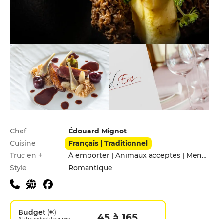
Infos pratiques
Chef
Édouard Mignot
Cuisine
Français | Traditionnel
Truc en +
À emporter | Animaux acceptés | Menu enfants
Style
Romantique
Budget
(€)
45 à 165
A titre indicatif par pers.