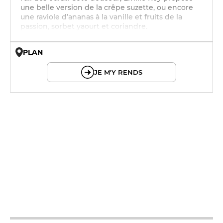
une belle version de la crêpe suzette, ou encore
une raviole d’ananas à la vanille et fruits de la
passion, sorbet yaourt et coriandre.
PLAN
© OpenMapTiles © OpenStreetMap
JE M'Y RENDS
12h - 14h
19h - 23h30
12h - 14h
19h - 23h30
12h - 14h
19h - 23h30
12h - 14h
19h - 23h30
12h - 14h
19h - 23h30