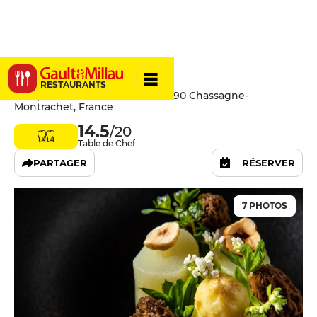
Ed.em
RESTAURANTS
4 Impasse des Chenevottes, 21190 Chassagne-
Montrachet, France
14.5
/20
Table de Chef
PARTAGER
RÉSERVER
7 PHOTOS