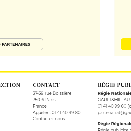
 PARTENAIRES
ECTION
CONTACT
RÉGIE PUB
37-39 rue Boissière
Régie National
75016 Paris
GAULT&MILLAU
France
01 41 40 99 80
(c
Appeler :
01 41 40 99 80
partenariat@gau
Contactez-nous
Régie Régional
Régie publicita