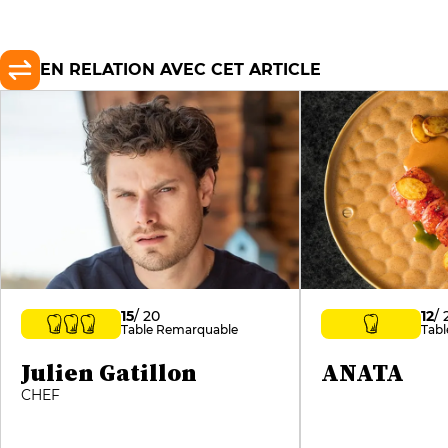
EN RELATION AVEC CET ARTICLE
15
/ 20
12
/ 
Table Remarquable
Tab
Julien Gatillon
ANATA
CHEF