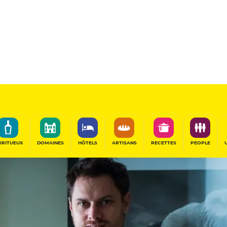
IRITUEUX
DOMAINES
HÔTELS
ARTISANS
RECETTES
PEOPLE