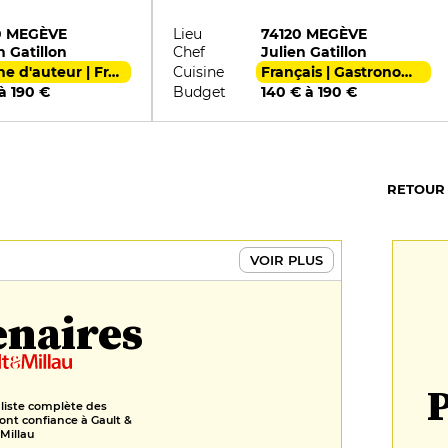
0 MEGÈVE
Lieu
74120 MEGÈVE
n Gatillon
Chef
Julien Gatillon
Cuisine d'auteur | Français
Cuisine
Français | Gastronomique
à 190 €
Budget
140 € à 190 €
RETOUR
VOIR PLUS
enaires
P
 liste complète des
ont confiance à Gault &
Millau