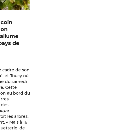
 coin
son
’allume
 pays de
le cadre de son
é, et Toucy où
rché du samedi
re. Cette
ion au bord du
erres
t des
haque
oit les arbres,
t. « Mais à 16
uetterie, de