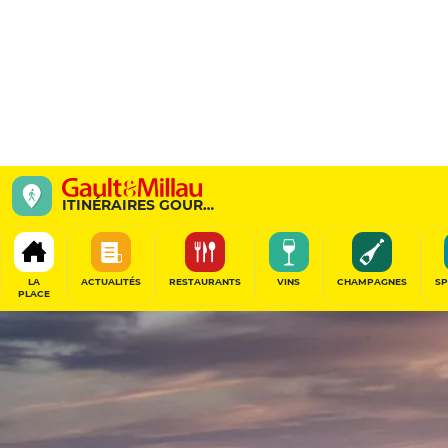
48 heur
ITINÉRAIRES GOURMANDS
Bourgogne-F
LA
ACTUALITÉS
RESTAURANTS
VINS
CHAMPAGNES
SP
PLACE