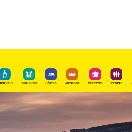
es en Puisaye
ranche-Comté/2023
IRITUEUX
DOMAINES
HÔTELS
ARTISANS
RECETTES
PEOPLE