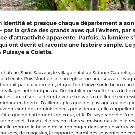
on identité et presque chaque département a son
 par la grâce des grands axes qui l’évitent, par 
 d’attractivité apparente. Parfois, la lumière s
qui ont décrit et raconté une histoire simple. Le
 Puisaye a Colette.
hâteau, Saint-Sauveur, le village natal de Sidonie-Gabrielle, 
ne à l’école. Puis Moutiers et son église romane, souvent évoqu
fectionnait particulièrement, et que l’on trouve sur le beau ma
x villages authentiques où l’immobilier ne souffre pas de fièv
 est un trésor. La détente verte trouve sa meilleure express
nimaux en liberté. D’ailleurs, plus que des paysages ou des pi
 souvenirs sont des réminiscences proustiennes, elles rappellen
faite que de battements de cœur, et la Puisaye rappelle, à c
er de soleil. Lorsqu’elle revient dans sa maison natale, elle rev
t elle montre le besoin de se replonger dans son univers vivan
 musées, de magasins, je rapporte, parmi des souvenirs de coq