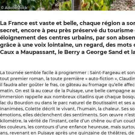
© AdobeStock
La France est vaste et belle, chaque région a s
secret, encore à peu près préservé du tourisme –
éloignement des centres urbains, par son absence
grâce à une voix lointaine, un regard, des mots 
Caux a Maupassant, le Berry a George Sand et la
La tournée semble facile à programmer : Saint-Fargeau et son c
tout premier roman, la toute première « auto-fiction », Claudi
il faudra aller goûter le fras, ce gâteau au fromage qu’elle af
matin. On est là au cœur de la Puisaye, une belle campagne au
immersion rappelle aux nombreux citadins que chaque bosquet
lac du Bourdon ou dans le parc naturel de Boutissaint et ses a
inanimées, Colette décrit le vivant, l’humain, la chaleur. Ses
émotions, elles déclenchent des sentiments. Son œuvre n’est 
kilomètre, la vérité de l’instant, celle d’un chêne ou d’un couch
les couleurs, les contours d’une enfance heureuse, mais surtou
ans, revenant en Puisaye après une quinzaine de théâtres, de