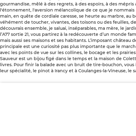
gourmandise, mêlé à des regrets, à des espoirs, à des mépri
l'étonnement, l'aversion mélancolique de ce que je nommais l
main, en quête de cordiale caresse, se heurte au marbre, au boi
véhément de toucher, vivantes, des toisons ou des feuilles, 
découvrais ensemble, je saluai, inséparables, ma mère, le jard
l’A77 sortie 21, vous partirez à la redécouverte d’un monde fami
mais aussi ses maisons et ses habitants. L’imposant château 
principale est une curiosité pas plus importante que le marché
avec les points de vue sur les collines, le bocage et les prair
Sauveur est un bijou figé dans le temps et la maison de Colette 
livres. Pour finir la balade avec un bruit de tire-bouchon, vous i
leur spécialité, le pinot à Irancy et à Coulanges-la-Vineuse, le s