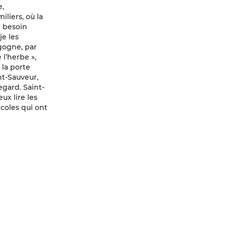
e,
liers, où la
e besoin
je les
rgogne, par
 l’herbe »,
 la porte
nt-Sauveur,
egard. Saint-
ux lire les
icoles qui ont