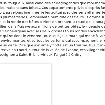
s aussi fougueux, aussi candides et dégingandés que moi-mêm
es maisons sans bêtes… Ces appartements privés d'esprits fami
s, au velours inanimés, je les quittai avec des sens affamés, l
des plumes tièdes, l'émouvante humidité des fleurs… Comme si 
in et la ronde des bêtes. » Alors en prenant la route de la Bou
lier, de la Puisaye aux millions de petites bêtes, le « peuple de
de Saint-Fargeau avec ses deux grosses tours rondes encadrant
 qui se tient le vendredi, ou que la jolie route qui mène à Sai
ies environnantes, et surtout les parfums qui accompagnent le r
se visite. Dire que son âme y flotte est un truisme. Il vaut mie
rez voir au nord, autour de la vallée de l’Yonne, ces villages vit
auvignon à Saint-Bris-le-Vineux, l’aligoté à Chitry.