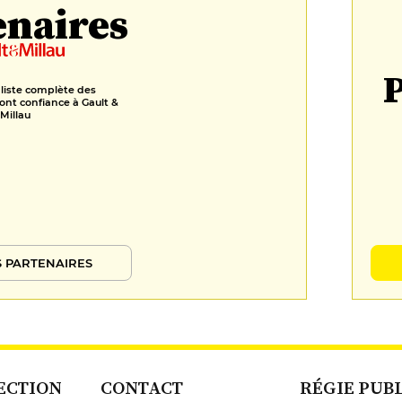
enaires
P
 liste complète des
ont confiance à Gault &
Millau
 PARTENAIRES
ECTION
CONTACT
RÉGIE PUB