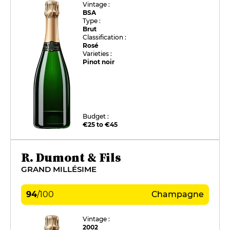
Vintage :
BSA
Type :
Brut
Classification :
Rosé
Varieties :
Pinot noir
Budget :
€25 to €45
R. Dumont & Fils
GRAND MILLÉSIME
94
/
100
Champagne
Vintage :
2002