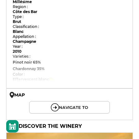
Millésime
Region :
Côte des Bar
Type :
Brut
Classification :
Blanc
Appellation :
Champagne
Year :
2010
Varieties :
Pinot noir
65%
Chardonnay
35%
Color :
Effervescent blanc
MAP
© OpenMapTiles © OpenStreetMap
NAVIGATE TO
DISCOVER THE WINERY