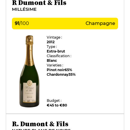
R Dumont & Fils
MILLÉSIME
91
/
100
Champagne
Vintage :
2012
Type :
Extra-brut
Classification :
Blanc
Varieties :
Pinot noir
65%
Chardonnay
35%
Budget :
€45 to €80
R. Dumont & Fils