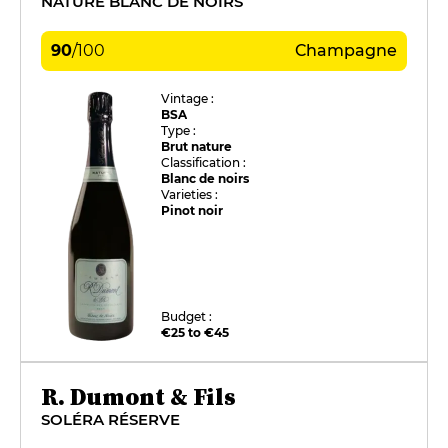
NATURE BLANC DE NOIRS
90
/
100
Champagne
Vintage :
BSA
Type :
Brut nature
Classification :
Blanc de noirs
Varieties :
Pinot noir
Budget :
€25 to €45
R. Dumont & Fils
SOLÉRA RÉSERVE