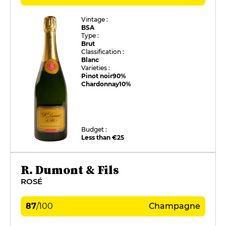
Vintage :
BSA
Type :
Brut
Classification :
Blanc
Varieties :
Pinot noir
90%
Chardonnay
10%
Budget :
Less than €25
R. Dumont & Fils
ROSÉ
87
/
100
Champagne