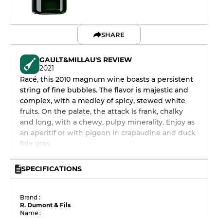
SHARE
GAULT&MILLAU'S REVIEW
2021
Racé, this 2010 magnum wine boasts a persistent
string of fine bubbles. The flavor is majestic and
complex, with a medley of spicy, stewed white
fruits. On the palate, the attack is frank, chalky
and long, with a chewy, pulpy minerality. Enjoy as
an aperitif or with pigeon in crapaudine and duck
foie gras.
SPECIFICATIONS
Brand :
R. Dumont & Fils
Name :