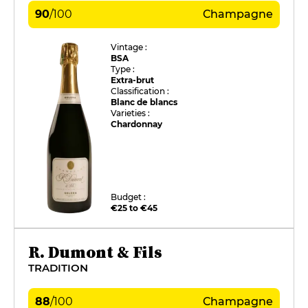
90
/
100
Champagne
Vintage :
BSA
Type :
Extra-brut
Classification :
Blanc de blancs
Varieties :
Chardonnay
Budget :
€25 to €45
R. Dumont & Fils
TRADITION
88
/
100
Champagne