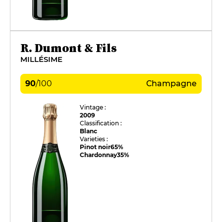
R. Dumont & Fils
MILLÉSIME
90
/
100
Champagne
Vintage :
2009
Classification :
Blanc
Varieties :
Pinot noir
65%
Chardonnay
35%