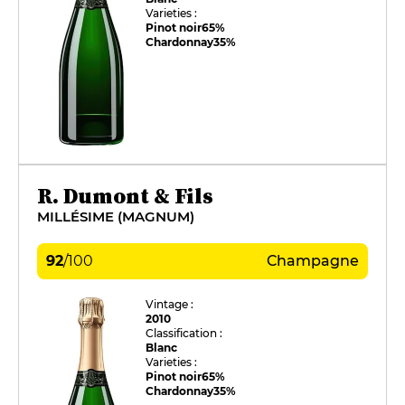
Varieties :
Pinot noir
65%
Chardonnay
35%
R. Dumont & Fils
MILLÉSIME (MAGNUM)
92
/
100
Champagne
Vintage :
2010
Classification :
Blanc
Varieties :
Pinot noir
65%
Chardonnay
35%