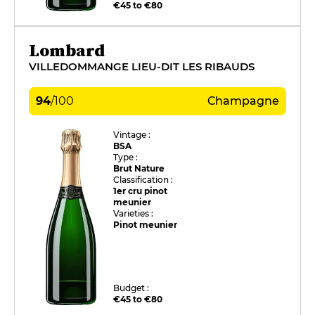
€45 to €80
Lombard
VILLEDOMMANGE LIEU-DIT LES RIBAUDS
94
/
100
Champagne
Vintage :
BSA
Type :
Brut Nature
Classification :
1er cru pinot
meunier
Varieties :
Pinot meunier
Budget :
€45 to €80