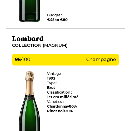
Budget :
€45 to €80
Lombard
COLLECTION (MAGNUM)
96
/
100
Champagne
Vintage :
1992
Type :
Brut
Classification :
1er cru millésimé
Varieties :
Chardonnay
80%
Pinot noir
20%