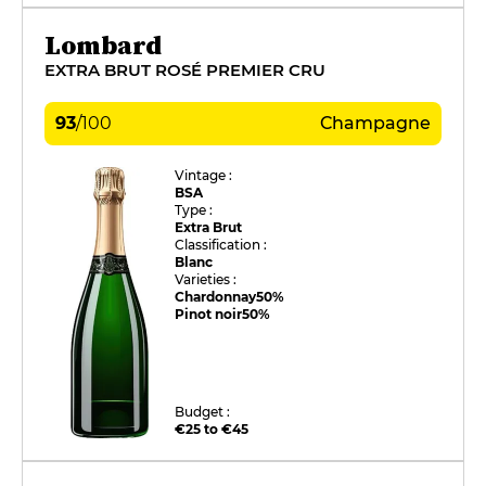
Lombard
EXTRA BRUT ROSÉ PREMIER CRU
93
/
100
Champagne
Vintage :
BSA
Type :
Extra Brut
Classification :
Blanc
Varieties :
Chardonnay
50%
Pinot noir
50%
Budget :
€25 to €45