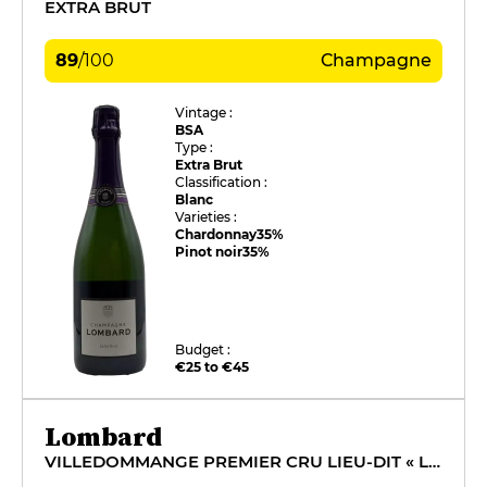
EXTRA BRUT
89
/
100
Champagne
Vintage :
BSA
Type :
Extra Brut
Classification :
Blanc
Varieties :
Chardonnay
35%
Pinot noir
35%
Budget :
€25 to €45
Lombard
VILLEDOMMANGE PREMIER CRU LIEU-DIT « LES RIBAUDS »