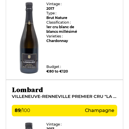
Vintage :
2017
Type :
Brut Nature
Classification :
1er cru blanc de
blancs millésimé
Varieties :
Chardonnay
Budget :
€80 to €120
Lombard
VILLENEUVE-RENNEVILLE PREMIER CRU "LA CROIX SOLEIL"
89
/
100
Champagne
Vintage :
2017