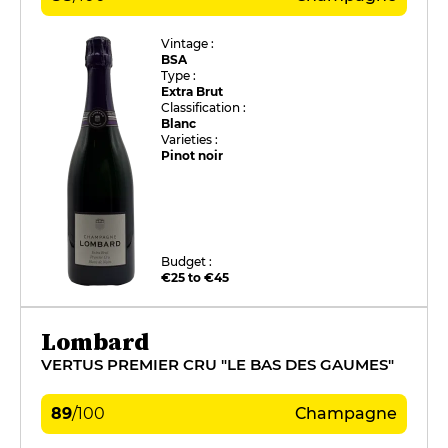
Vintage :
BSA
Type :
Extra Brut
Classification :
Blanc
Varieties :
Pinot noir
Budget :
€25 to €45
Lombard
VERTUS PREMIER CRU "LE BAS DES GAUMES"
89
/
100
Champagne