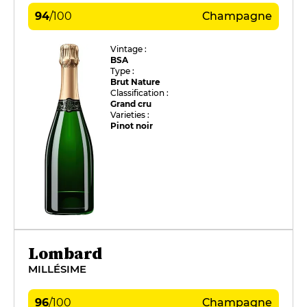
94
/
100
Champagne
Vintage :
BSA
Type :
Brut Nature
Classification :
Grand cru
Varieties :
Pinot noir
Lombard
MILLÉSIME
96
/
100
Champagne