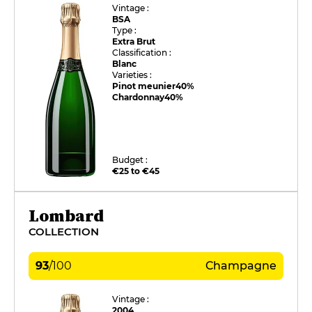
Vintage :
BSA
Type :
Extra Brut
Classification :
Blanc
Varieties :
Pinot meunier
40%
Chardonnay
40%
Budget :
€25 to €45
Lombard
COLLECTION
93
/
100
Champagne
Vintage :
2004