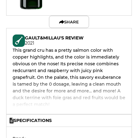
SHARE
GAULT&MILLAU'S REVIEW
2021
This grand cru has a pretty salmon color with
copper highlights, and the color is immediately
obvious on the nose! Its precise nose combines
redcurrant and raspberry with juicy pink
grapefruit. On the palate, this savory exuberance
is tamed by the 0 dosage, leaving a clean mouth
and the desire for more and more... and more! A
duck terrine with foie gras and red fruits would be
a perfect match!
SPECIFICATIONS