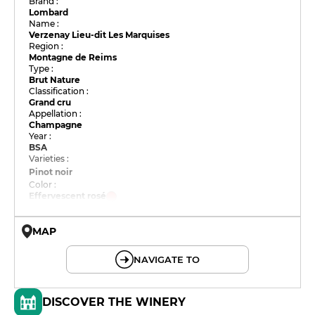
Brand :
Lombard
Name :
Verzenay Lieu-dit Les Marquises
Region :
Montagne de Reims
Type :
Brut Nature
Classification :
Grand cru
Appellation :
Champagne
Year :
BSA
Varieties :
Pinot noir
Color :
Effervescent rosé
MAP
© OpenMapTiles © OpenStreetMap
NAVIGATE TO
DISCOVER THE WINERY