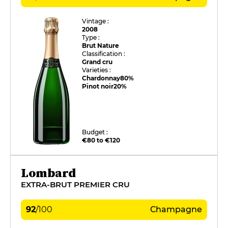
Vintage :
2008
Type :
Brut Nature
Classification :
Grand cru
Varieties :
Chardonnay
80%
Pinot noir
20%
Budget :
€80 to €120
Lombard
EXTRA-BRUT PREMIER CRU
92
/
100
Champagne