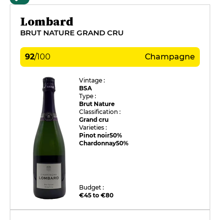
Lombard
BRUT NATURE GRAND CRU
92
/
100
Champagne
Vintage :
BSA
Type :
Brut Nature
Classification :
Grand cru
Varieties :
Pinot noir
50%
Chardonnay
50%
Budget :
€45 to €80