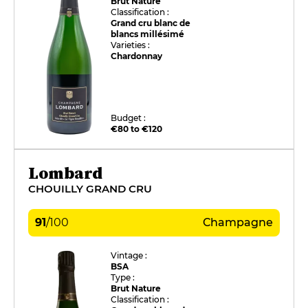
Brut Nature
Classification :
Grand cru blanc de
blancs millésimé
Varieties :
Chardonnay
Budget :
€80 to €120
Lombard
CHOUILLY GRAND CRU
91
/
100
Champagne
Vintage :
BSA
Type :
Brut Nature
Classification :