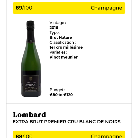
89
/
100
Champagne
Vintage :
2016
Type :
Brut Nature
Classification :
1er cru millésimé
Varieties :
Pinot meunier
Budget :
€80 to €120
Lombard
EXTRA BRUT PREMIER CRU BLANC DE NOIRS
88
/
100
Champagne