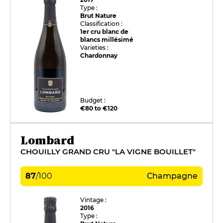
Type :
Brut Nature
Classification :
1er cru blanc de
blancs millésimé
Varieties :
Chardonnay
Budget :
€80 to €120
Lombard
CHOUILLY GRAND CRU "LA VIGNE BOUILLET"
87
/
100
Champagne
Vintage :
2016
Type :