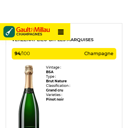
Lombard
CHAMPAGNES
VERZENAY LIEU-DIT LES MARQUISES
94
/
100
Champagne
Vintage :
BSA
Type :
Brut Nature
Classification :
Grand cru
Varieties :
Pinot noir