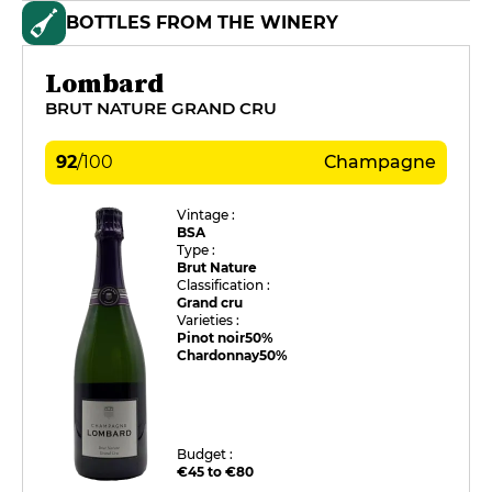
BOTTLES FROM THE WINERY
Lombard
BRUT NATURE GRAND CRU
92
/
100
Champagne
Vintage :
BSA
Type :
Brut Nature
Classification :
Grand cru
Varieties :
Pinot noir
50%
Chardonnay
50%
Budget :
€45 to €80