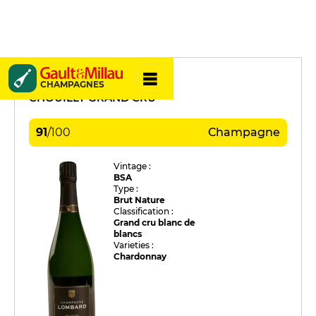
Lombard
CHAMPAGNES
CHOUILLY GRAND CRU
91
/
100
Champagne
Vintage :
BSA
Type :
Brut Nature
Classification :
Grand cru blanc de
blancs
Varieties :
Chardonnay