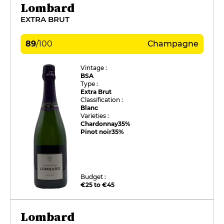
Lombard
EXTRA BRUT
89
/
100
Champagne
Vintage :
BSA
Type :
Extra Brut
Classification :
Blanc
Varieties :
Chardonnay
35%
Pinot noir
35%
Budget :
€25 to €45
Lombard