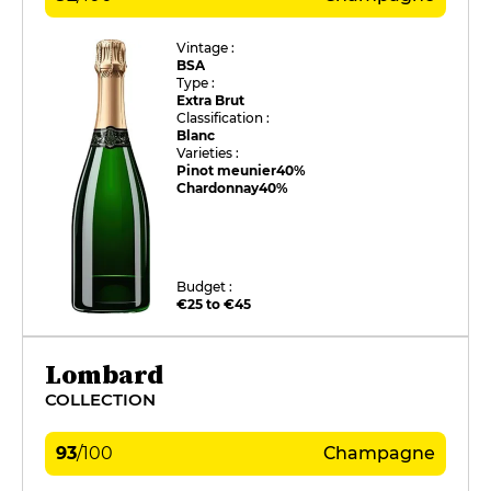
Vintage :
BSA
Type :
Extra Brut
Classification :
Blanc
Varieties :
Pinot meunier
40%
Chardonnay
40%
Budget :
€25 to €45
Lombard
COLLECTION
93
/
100
Champagne