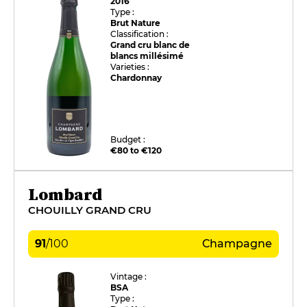
2016
Type :
Brut Nature
Classification :
Grand cru blanc de
blancs millésimé
Varieties :
Chardonnay
Budget :
€80 to €120
Lombard
CHOUILLY GRAND CRU
91
/
100
Champagne
Vintage :
BSA
Type :