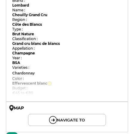
Brand :
Lombard
Name :
Chouilly Grand Cru
Region :
Côte des Blancs
Type :
Brut Nature
Classification :
Grand cru blanc de blancs
Appellation :
Champagne
Year :
BSA
Varieties :
Chardonnay
Color :
Effervescent blanc
Budget :
€45 to €80
MAP
© OpenMapTiles © OpenStreetMap
NAVIGATE TO