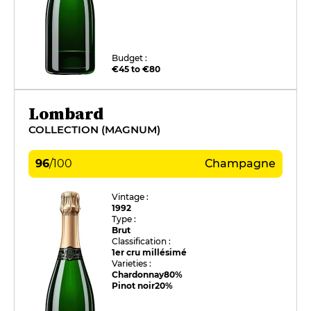
Budget :
€45 to €80
Lombard
COLLECTION (MAGNUM)
96
/
100
Champagne
Vintage :
1992
Type :
Brut
Classification :
1er cru millésimé
Varieties :
Chardonnay
80%
Pinot noir
20%