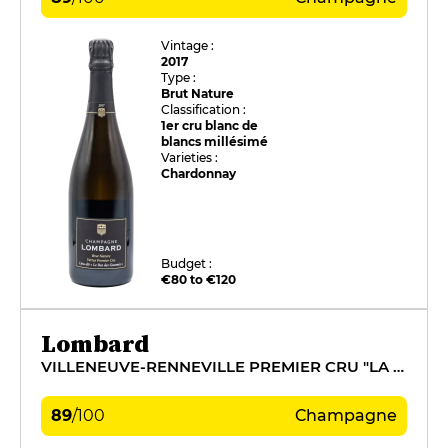
Vintage :
2017
Type :
Brut Nature
Classification :
1er cru blanc de
blancs millésimé
Varieties :
Chardonnay
Budget :
€80 to €120
Lombard
VILLENEUVE-RENNEVILLE PREMIER CRU "LA CROIX SOLEIL"
89
/
100
Champagne