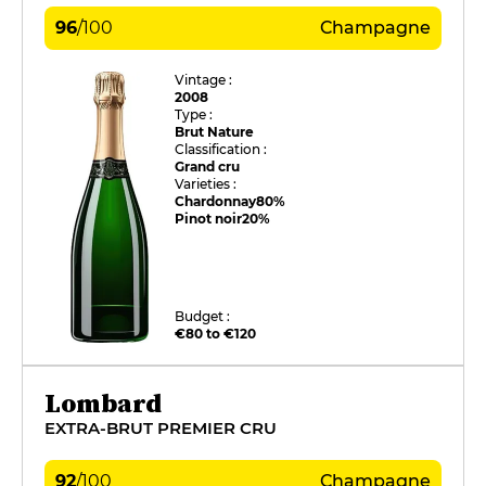
96
/
100
Champagne
Vintage :
2008
Type :
Brut Nature
Classification :
Grand cru
Varieties :
Chardonnay
80%
Pinot noir
20%
Budget :
€80 to €120
Lombard
EXTRA-BRUT PREMIER CRU
92
/
100
Champagne