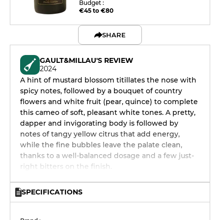
Budget :
€45 to €80
SHARE
GAULT&MILLAU'S REVIEW
2024
A hint of mustard blossom titillates the nose with
spicy notes, followed by a bouquet of country
flowers and white fruit (pear, quince) to complete
this cameo of soft, pleasant white tones. A pretty,
dapper and invigorating body is followed by
notes of tangy yellow citrus that add energy,
while the fine bubbles leave the palate clean,
thanks to a well-balanced dosage and a few just-
right bitters on the finish.
SPECIFICATIONS