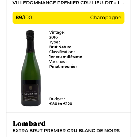
VILLEDOMMANGE PREMIER CRU LIEU-DIT « LES RIBAUDS »
89
/
100
Champagne
Vintage :
2016
Type :
Brut Nature
Classification :
1er cru millésimé
Varieties :
Pinot meunier
Budget :
€80 to €120
Lombard
EXTRA BRUT PREMIER CRU BLANC DE NOIRS