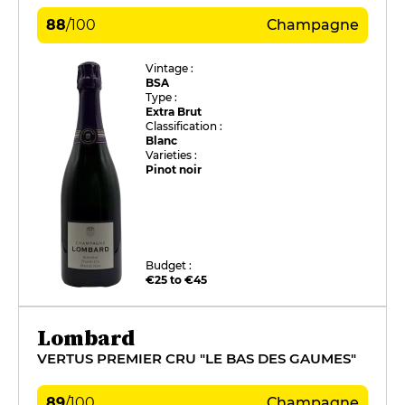
88
/
100
Champagne
Vintage :
BSA
Type :
Extra Brut
Classification :
Blanc
Varieties :
Pinot noir
Budget :
€25 to €45
Lombard
VERTUS PREMIER CRU "LE BAS DES GAUMES"
89
/
100
Champagne