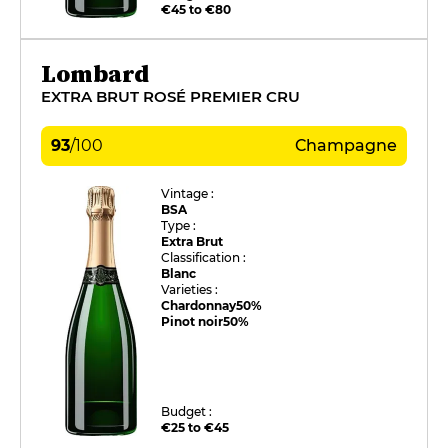
€45 to €80
Lombard
EXTRA BRUT ROSÉ PREMIER CRU
93
/
100
Champagne
Vintage :
BSA
Type :
Extra Brut
Classification :
Blanc
Varieties :
Chardonnay
50%
Pinot noir
50%
Budget :
€25 to €45