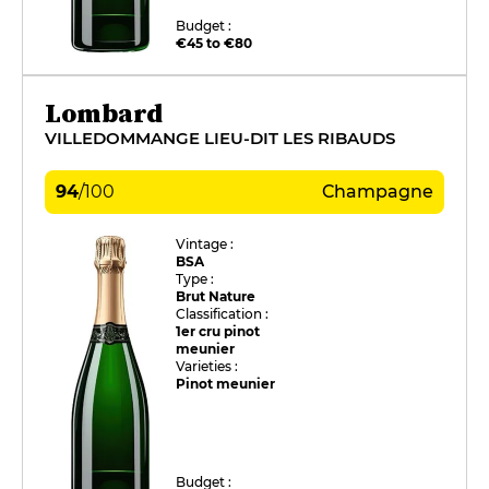
Budget :
€45 to €80
Lombard
VILLEDOMMANGE LIEU-DIT LES RIBAUDS
94
/
100
Champagne
Vintage :
BSA
Type :
Brut Nature
Classification :
1er cru pinot
meunier
Varieties :
Pinot meunier
Budget :