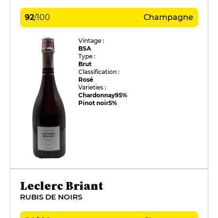
92
/
100
Champagne
Vintage :
BSA
Type :
Brut
Classification :
Rosé
Varieties :
Chardonnay
95%
Pinot noir
5%
Leclerc Briant
RUBIS DE NOIRS