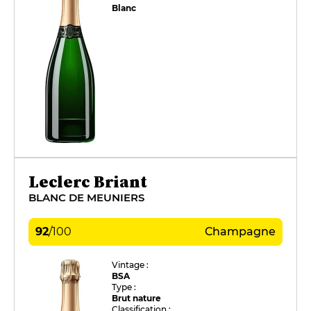
Blanc
Leclerc Briant
BLANC DE MEUNIERS
92
/
100
Champagne
Vintage :
BSA
Type :
Brut nature
Classification :