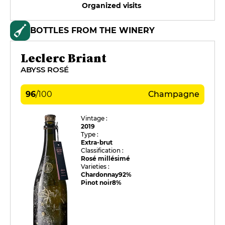
Organized visits
BOTTLES FROM THE WINERY
Leclerc Briant
ABYSS ROSÉ
96
/
100
Champagne
Vintage :
2019
Type :
Extra-brut
Classification :
Rosé millésimé
Varieties :
Chardonnay
92%
Pinot noir
8%