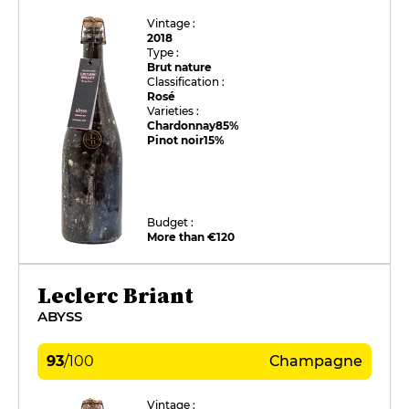
Vintage :
2018
Type :
Brut nature
Classification :
Rosé
Varieties :
Chardonnay
85%
Pinot noir
15%
Budget :
More than €120
Leclerc Briant
ABYSS
93
/
100
Champagne
Vintage :