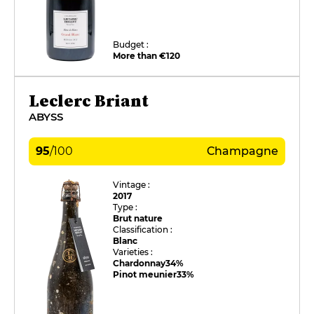
Budget :
More than €120
Leclerc Briant
ABYSS
95
/
100
Champagne
Vintage :
2017
Type :
Brut nature
Classification :
Blanc
Varieties :
Chardonnay
34%
Pinot meunier
33%