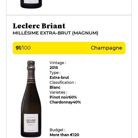
Leclerc Briant
MILLÉSIME EXTRA-BRUT (MAGNUM)
91
/
100
Champagne
Vintage :
2015
Type :
Extra-brut
Classification :
Blanc
Varieties :
Pinot noir
60%
Chardonnay
40%
Budget :
More than €120