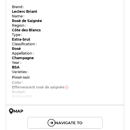
Brand :
Leclerc Briant
Name :
Rosé de Saignée
Region :
Côte des Blancs
Type :
Extra-brut
Classification :
Rosé
Appellation :
Champagne
Year :
BSA
Varieties :
Pinot noir
Color :
Effervescent rosé de saignée
Budget :
€45 to €80
MAP
© OpenMapTiles © OpenStreetMap
NAVIGATE TO