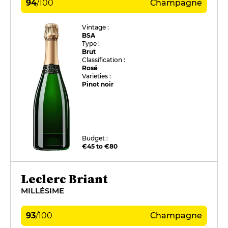
94
/
100
Champagne
Vintage :
BSA
Type :
Brut
Classification :
Rosé
Varieties :
Pinot noir
Budget :
€45 to €80
Leclerc Briant
MILLÉSIME
93
/
100
Champagne