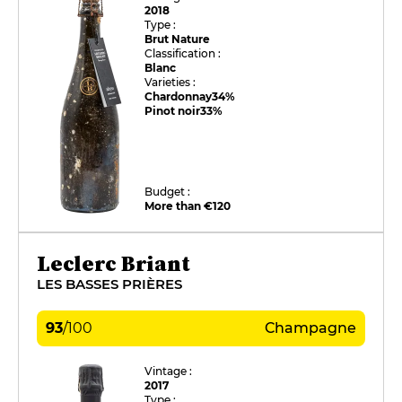
2018
Type :
Brut Nature
Classification :
Blanc
Varieties :
Chardonnay
34%
Pinot noir
33%
Budget :
More than €120
Leclerc Briant
LES BASSES PRIÈRES
93
/
100
Champagne
Vintage :
2017
Type :