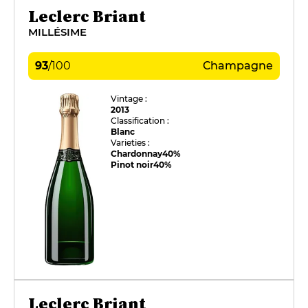
Leclerc Briant
MILLÉSIME
93
/
100
Champagne
Vintage :
2013
Classification :
Blanc
Varieties :
Chardonnay
40%
Pinot noir
40%
Leclerc Briant