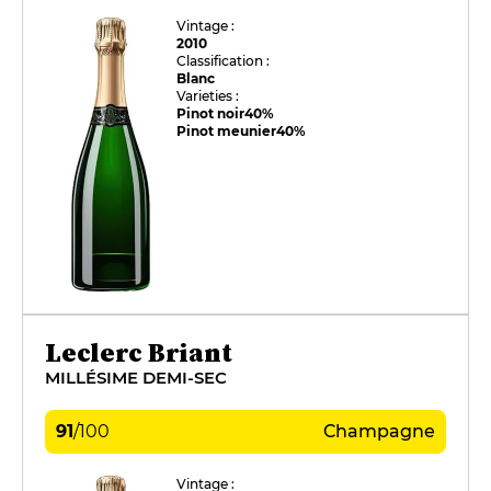
Vintage :
2010
Classification :
Blanc
Varieties :
Pinot noir
40%
Pinot meunier
40%
Leclerc Briant
MILLÉSIME DEMI-SEC
91
/
100
Champagne
Vintage :