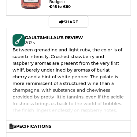
Budget :
€45 to €80
SHARE
GAULT&MILLAU'S REVIEW
2025
Between grenadine and light ruby, the color is of
superb intensity. Crushed strawberry and
raspberry aromas are present from the very first
whiff, barely underlined by aromas of burlat
cherry and a hint of white pepper. The palate is
more reminiscent of a structured wine than a
champagne, with substance and chewiness
provided by pretty little tannins, even if the acidic
freshness brings us back to the world of bubbles.
The finish lingers endlessly on raspberry notes.
SPECIFICATIONS