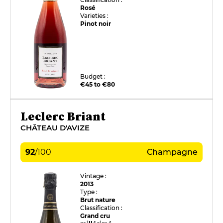
Rosé
Varieties :
Pinot noir
Budget :
€45 to €80
Leclerc Briant
CHÂTEAU D'AVIZE
92
/
100
Champagne
Vintage :
2013
Type :
Brut nature
Classification :
Grand cru