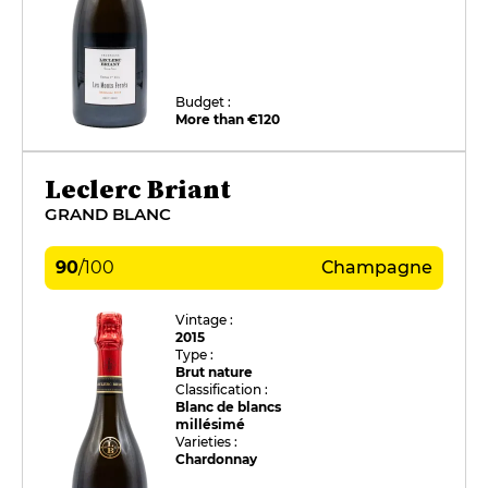
Budget :
More than €120
Leclerc Briant
GRAND BLANC
90
/
100
Champagne
Vintage :
2015
Type :
Brut nature
Classification :
Blanc de blancs
millésimé
Varieties :
Chardonnay