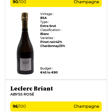
90
/
100
Champagne
Vintage :
BSA
Type :
Extra-brut
Classification :
Blanc
Varieties :
Pinot noir
42%
Chardonnay
33%
Budget :
€45 to €80
Leclerc Briant
ABYSS ROSÉ
96
/
100
Champagne