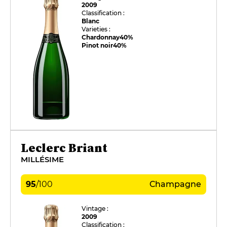
2009
Classification :
Blanc
Varieties :
Chardonnay
40%
Pinot noir
40%
Leclerc Briant
MILLÉSIME
95
/
100
Champagne
Vintage :
2009
Classification :