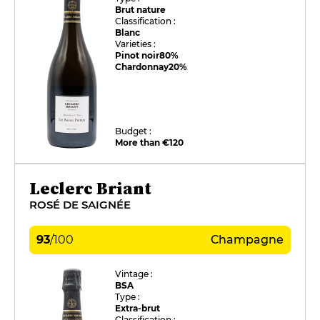
Brut nature
Classification :
Blanc
Varieties :
Pinot noir
80%
Chardonnay
20%
Budget :
More than €120
Leclerc Briant
ROSÉ DE SAIGNÉE
93
/
100
Champagne
Vintage :
BSA
Type :
Extra-brut
Classification :