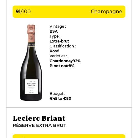
91
/
100
Champagne
Vintage :
BSA
Type :
Extra-brut
Classification :
Rosé
Varieties :
Chardonnay
92%
Pinot noir
8%
Budget :
€45 to €80
Leclerc Briant
RÉSERVE EXTRA BRUT