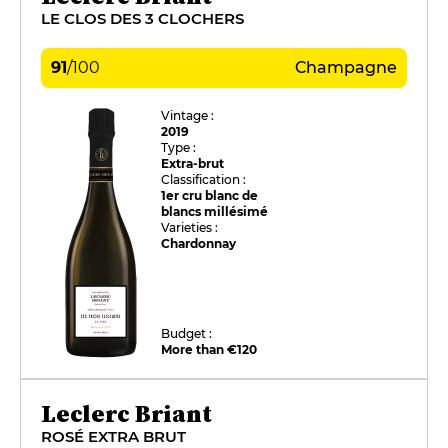
LE CLOS DES 3 CLOCHERS
91
/
100
Champagne
Vintage :
2019
Type :
Extra-brut
Classification :
1er cru blanc de
blancs millésimé
Varieties :
Chardonnay
Budget :
More than €120
Leclerc Briant
ROSÉ EXTRA BRUT