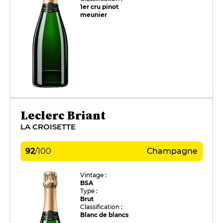
1er cru pinot
meunier
Leclerc Briant
LA CROISETTE
92
/
100
Champagne
Vintage :
BSA
Type :
Brut
Classification :
Blanc de blancs