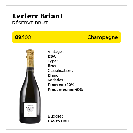
Leclerc Briant
RÉSERVE BRUT
89
/
100
Champagne
Vintage :
BSA
Type :
Brut
Classification :
Blanc
Varieties :
Pinot noir
40%
Pinot meunier
40%
Budget :
€45 to €80