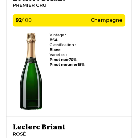
PREMIER CRU
92
/
100
Champagne
Vintage :
BSA
Classification :
Blanc
Varieties :
Pinot noir
70%
Pinot meunier
15%
Leclerc Briant
ROSÉ