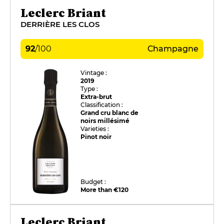
Leclerc Briant
DERRIÈRE LES CLOS
92
/
100
Champagne
Vintage :
2019
Type :
Extra-brut
Classification :
Grand cru blanc de
noirs millésimé
Varieties :
Pinot noir
Budget :
More than €120
Leclerc Briant