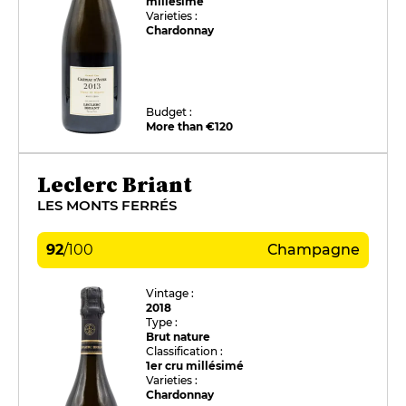
millésimé
Varieties :
Chardonnay
Budget :
More than €120
Leclerc Briant
LES MONTS FERRÉS
92
/
100
Champagne
Vintage :
2018
Type :
Brut nature
Classification :
1er cru millésimé
Varieties :
Chardonnay