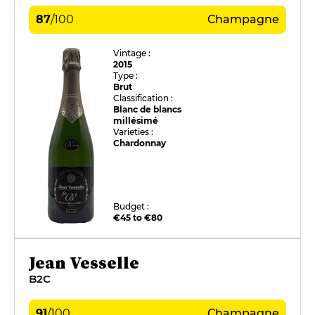
87
/
100
Champagne
Vintage :
2015
Type :
Brut
Classification :
Blanc de blancs
millésimé
Varieties :
Chardonnay
Budget :
€45 to €80
Jean Vesselle
B2C
91
/
100
Champagne