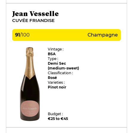
Jean Vesselle
CUVÉE FRIANDISE
91
/
100
Champagne
Vintage :
BSA
Type :
Demi Sec
(medium-sweet)
Classification :
Rosé
Varieties :
Pinot noir
Budget :
€25 to €45