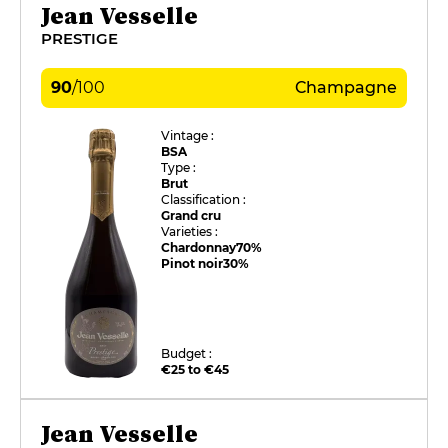
Jean Vesselle
PRESTIGE
90
/
100
Champagne
Vintage :
BSA
Type :
Brut
Classification :
Grand cru
Varieties :
Chardonnay
70%
Pinot noir
30%
Budget :
€25 to €45
Jean Vesselle