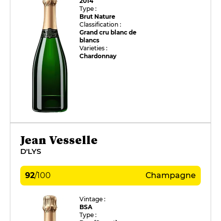
2014
Type :
Brut Nature
Classification :
Grand cru blanc de
blancs
Varieties :
Chardonnay
Jean Vesselle
D'LYS
92
/
100
Champagne
Vintage :
BSA
Type :