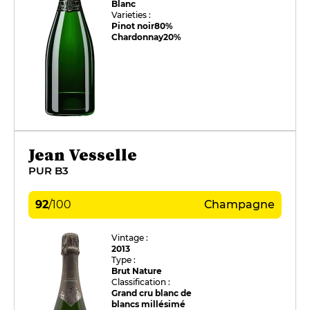
Blanc
Varieties :
Pinot noir
80%
Chardonnay
20%
Jean Vesselle
PUR B3
92
/
100
Champagne
Vintage :
2013
Type :
Brut Nature
Classification :
Grand cru blanc de
blancs millésimé