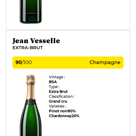
Jean Vesselle
EXTRA-BRUT
90
/
100
Champagne
Vintage :
BSA
Type :
Extra Brut
Classification :
Grand cru
Varieties :
Pinot noir
80%
Chardonnay
20%