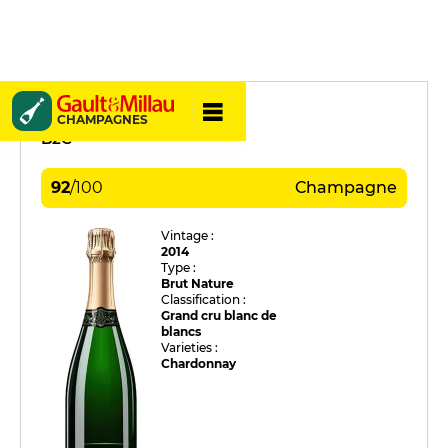
Jean Vesselle
CHAMPAGNES
B2C
92
/
100
Champagne
Vintage :
2014
Type :
Brut Nature
Classification :
Grand cru blanc de
blancs
Varieties :
Chardonnay