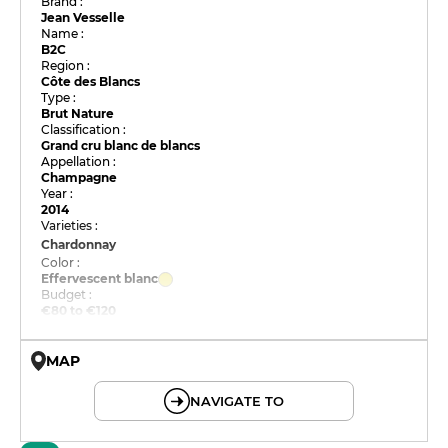
Brand :
Jean Vesselle
Name :
B2C
Region :
Côte des Blancs
Type :
Brut Nature
Classification :
Grand cru blanc de blancs
Appellation :
Champagne
Year :
2014
Varieties :
Chardonnay
Color :
Effervescent blanc
Budget :
€80 to €120
MAP
© OpenMapTiles © OpenStreetMap
NAVIGATE TO