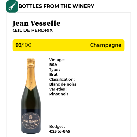
BOTTLES FROM THE WINERY
Jean Vesselle
ŒIL DE PERDRIX
93
/
100
Champagne
Vintage :
BSA
Type :
Brut
Classification :
Blanc de noirs
Varieties :
Pinot noir
Budget :
€25 to €45