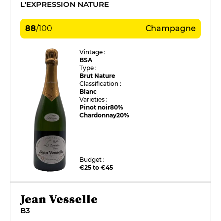
L'EXPRESSION NATURE
88
/
100
Champagne
Vintage :
BSA
Type :
Brut Nature
Classification :
Blanc
Varieties :
Pinot noir
80%
Chardonnay
20%
Budget :
€25 to €45
Jean Vesselle
B3