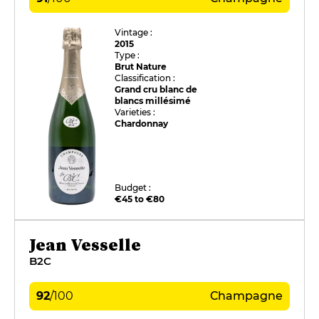
Vintage :
2015
Type :
Brut Nature
Classification :
Grand cru blanc de
blancs millésimé
Varieties :
Chardonnay
Budget :
€45 to €80
Jean Vesselle
B2C
92
/
100
Champagne