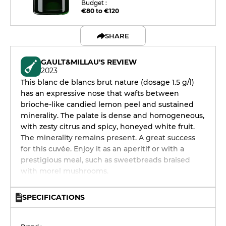
Budget :
€80 to €120
SHARE
GAULT&MILLAU'S REVIEW
2023
This blanc de blancs brut nature (dosage 1.5 g/l)
has an expressive nose that wafts between
brioche-like candied lemon peel and sustained
minerality. The palate is dense and homogeneous,
with zesty citrus and spicy, honeyed white fruit.
The minerality remains present. A great success
for this cuvée. Enjoy it as an aperitif or with a
prestigious meal, such as sweetbreads braised
with morel mushrooms.
SPECIFICATIONS