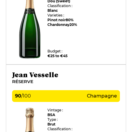
Dou (Sweet)
Classification :
Blanc
Varieties :
Pinot noir
80%
Chardonnay
20%
Budget :
€25 to €45
Jean Vesselle
RÉSERVE
90
/
100
Champagne
Vintage :
BSA
Type :
Brut
Classification :