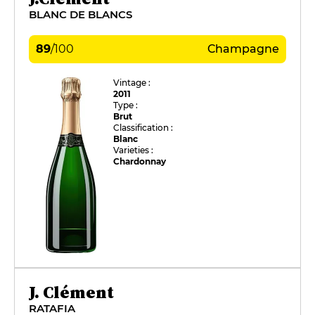
BLANC DE BLANCS
89
/
100
Champagne
Vintage :
2011
Type :
Brut
Classification :
Blanc
Varieties :
Chardonnay
J. Clément
RATAFIA