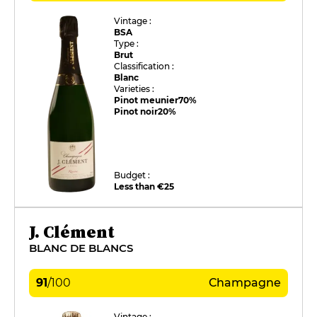
Vintage :
BSA
Type :
Brut
Classification :
Blanc
Varieties :
Pinot meunier
70%
Pinot noir
20%
Budget :
Less than €25
J. Clément
BLANC DE BLANCS
91
/
100
Champagne
Vintage :