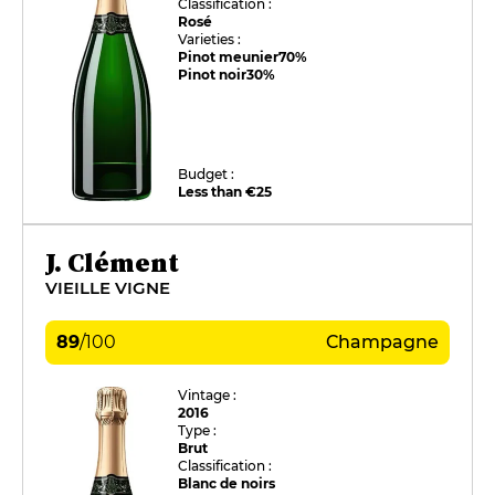
Classification :
Rosé
Varieties :
Pinot meunier
70%
Pinot noir
30%
Budget :
Less than €25
J. Clément
VIEILLE VIGNE
89
/
100
Champagne
Vintage :
2016
Type :
Brut
Classification :
Blanc de noirs