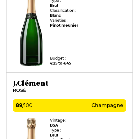
Type :
Brut
Classification :
Blanc
Varieties :
Pinot meunier
Budget :
€25 to €45
J.Clément
ROSÉ
89
/
100
Champagne
Vintage :
BSA
Type :
Brut