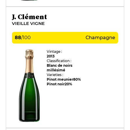
J. Clément
VIEILLE VIGNE
88
/
100
Champagne
Vintage :
2013
Classification :
Blanc de noirs
millésimé
Varieties :
Pinot meunier
80%
Pinot noir
20%