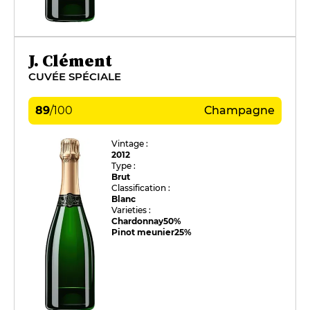
J. Clément
CUVÉE SPÉCIALE
89
/
100
Champagne
Vintage :
2012
Type :
Brut
Classification :
Blanc
Varieties :
Chardonnay
50%
Pinot meunier
25%