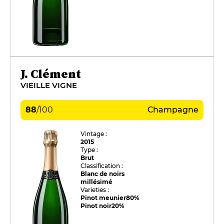
J. Clément
VIEILLE VIGNE
88
/
100
Champagne
Vintage :
2015
Type :
Brut
Classification :
Blanc de noirs
millésimé
Varieties :
Pinot meunier
80%
Pinot noir
20%