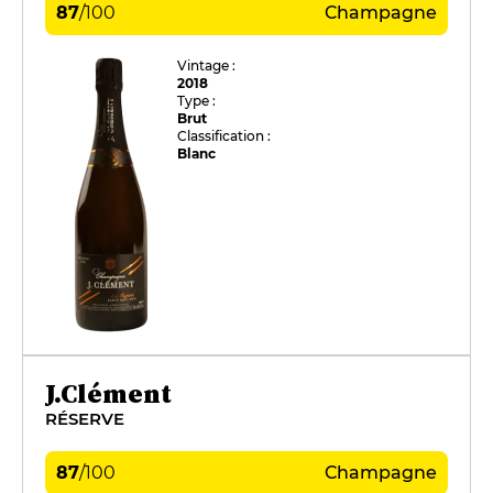
87
/
100
Champagne
Vintage :
2018
Type :
Brut
Classification :
Blanc
J.Clément
RÉSERVE
87
/
100
Champagne