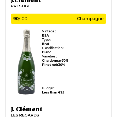
PRESTIGE
90
/
100
Champagne
Vintage :
BSA
Type :
Brut
Classification :
Blanc
Varieties :
Chardonnay
70%
Pinot noir
30%
Budget :
Less than €25
J. Clément
LES REGARDS