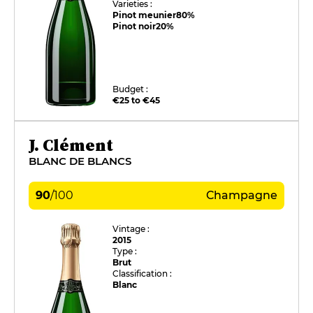
Varieties :
Pinot meunier
80%
Pinot noir
20%
Budget :
€25 to €45
J. Clément
BLANC DE BLANCS
90
/
100
Champagne
Vintage :
2015
Type :
Brut
Classification :
Blanc