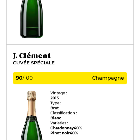
J. Clément
CUVÉE SPÉCIALE
90
/
100
Champagne
Vintage :
2013
Type :
Brut
Classification :
Blanc
Varieties :
Chardonnay
40%
Pinot noir
40%