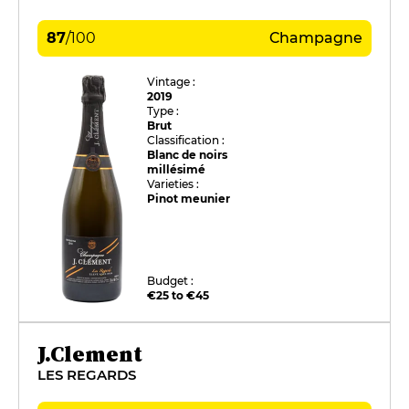
87
/
100
Champagne
Vintage :
2019
Type :
Brut
Classification :
Blanc de noirs
millésimé
Varieties :
Pinot meunier
Budget :
€25 to €45
J.Clement
LES REGARDS