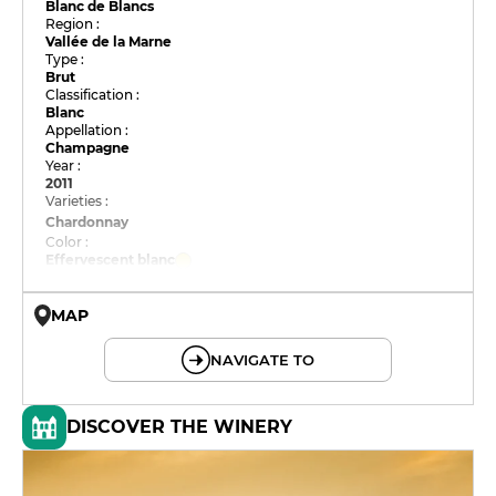
Blanc de Blancs
Region :
Vallée de la Marne
Type :
Brut
Classification :
Blanc
Appellation :
Champagne
Year :
2011
Varieties :
Chardonnay
Color :
Effervescent blanc
MAP
© OpenMapTiles © OpenStreetMap
NAVIGATE TO
DISCOVER THE WINERY