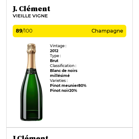
J. Clément
VIEILLE VIGNE
89
/
100
Champagne
Vintage :
2012
Type :
Brut
Classification :
Blanc de noirs
millésimé
Varieties :
Pinot meunier
80%
Pinot noir
20%
J.Clément