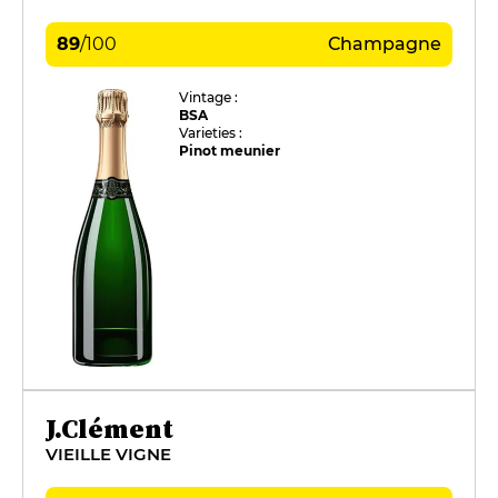
89
/
100
Champagne
Vintage :
BSA
Varieties :
Pinot meunier
J.Clément
VIEILLE VIGNE