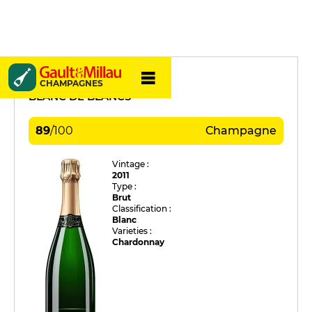
J.Clément
CHAMPAGNES
BLANC DE BLANCS
89
/
100
Champagne
Vintage :
2011
Type :
Brut
Classification :
Blanc
Varieties :
Chardonnay