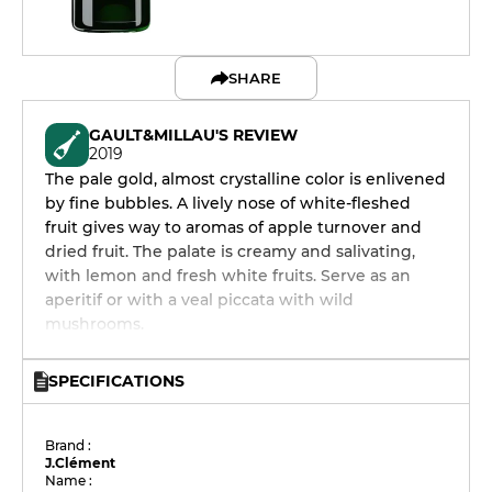
SHARE
GAULT&MILLAU'S REVIEW
2019
The pale gold, almost crystalline color is enlivened
by fine bubbles. A lively nose of white-fleshed
fruit gives way to aromas of apple turnover and
dried fruit. The palate is creamy and salivating,
with lemon and fresh white fruits. Serve as an
aperitif or with a veal piccata with wild
mushrooms.
SPECIFICATIONS
Brand :
J.Clément
Name :