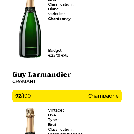
Classification :
Blanc
Varieties :
Chardonnay
Budget :
€25 to €45
Guy Larmandier
CRAMANT
92
/
100
Champagne
Vintage :
BSA
Type :
Brut
Classification :