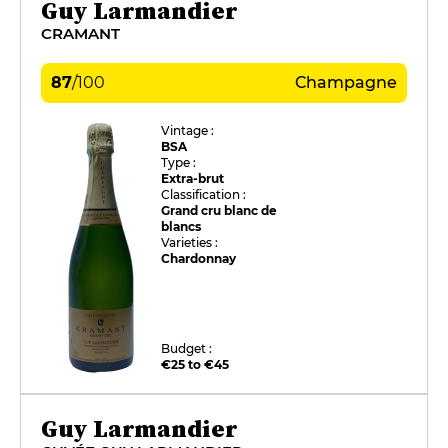
Guy Larmandier
CRAMANT
87
/
100
Champagne
Vintage :
BSA
Type :
Extra-brut
Classification :
Grand cru blanc de
blancs
Varieties :
Chardonnay
Budget :
€25 to €45
Guy Larmandier