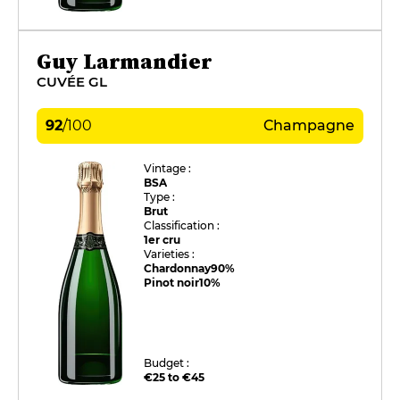
Guy Larmandier
CUVÉE GL
92
/
100
Champagne
Vintage :
BSA
Type :
Brut
Classification :
1er cru
Varieties :
Chardonnay
90%
Pinot noir
10%
Budget :
€25 to €45