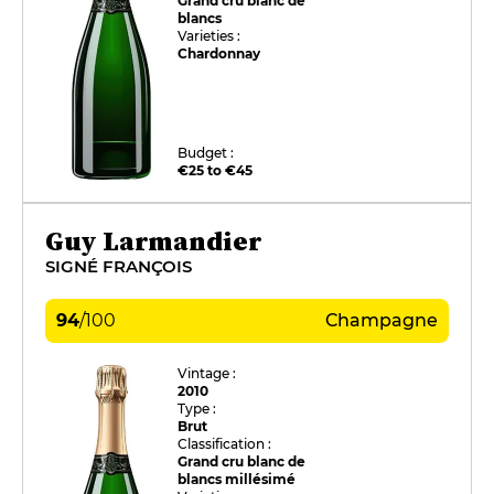
Grand cru blanc de
blancs
Varieties :
Chardonnay
Budget :
€25 to €45
Guy Larmandier
SIGNÉ FRANÇOIS
94
/
100
Champagne
Vintage :
2010
Type :
Brut
Classification :
Grand cru blanc de
blancs millésimé