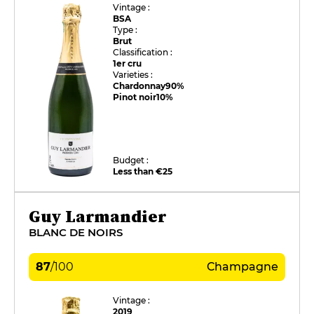
Vintage :
BSA
Type :
Brut
Classification :
1er cru
Varieties :
Chardonnay
90%
Pinot noir
10%
Budget :
Less than €25
Guy Larmandier
BLANC DE NOIRS
87
/
100
Champagne
Vintage :
2019