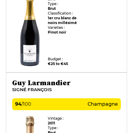
Type :
Brut
Classification :
1er cru blanc de
noirs millésimé
Varieties :
Pinot noir
Budget :
€25 to €45
Guy Larmandier
SIGNÉ FRANÇOIS
94
/
100
Champagne
Vintage :
2011
Type :
Brut