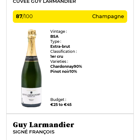
CUVÉE GUY LARMANDIER
87
/
100
Champagne
Vintage :
BSA
Type :
Extra-brut
Classification :
1er cru
Varieties :
Chardonnay
90%
Pinot noir
10%
Budget :
€25 to €45
Guy Larmandier
SIGNÉ FRANÇOIS