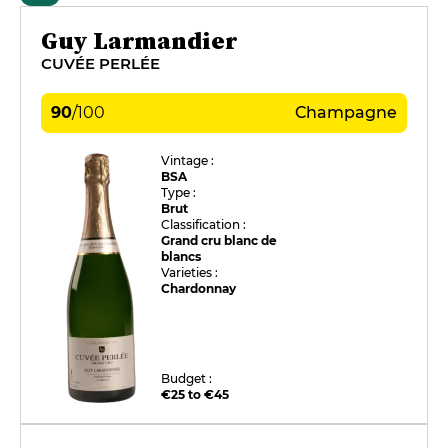
Guy Larmandier
CUVÉE PERLÉE
90
/
100
Champagne
Vintage :
BSA
Type :
Brut
Classification :
Grand cru blanc de
blancs
Varieties :
Chardonnay
Budget :
€25 to €45