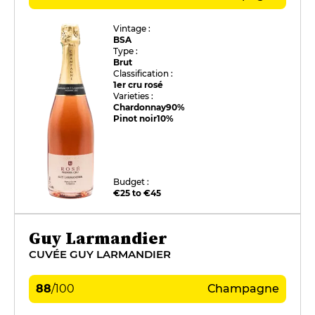
Vintage :
BSA
Type :
Brut
Classification :
1er cru rosé
Varieties :
Chardonnay
90%
Pinot noir
10%
Budget :
€25 to €45
Guy Larmandier
CUVÉE GUY LARMANDIER
88
/
100
Champagne