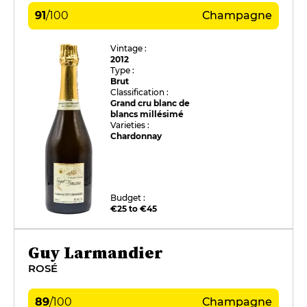
91
/
100
Champagne
Vintage :
2012
Type :
Brut
Classification :
Grand cru blanc de
blancs millésimé
Varieties :
Chardonnay
Budget :
€25 to €45
Guy Larmandier
ROSÉ
89
/
100
Champagne