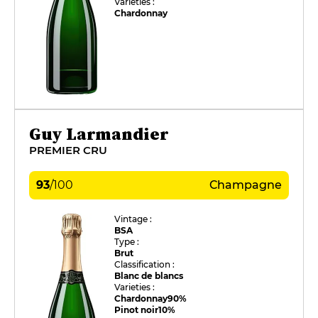
Varieties :
Chardonnay
Guy Larmandier
PREMIER CRU
93
/
100
Champagne
Vintage :
BSA
Type :
Brut
Classification :
Blanc de blancs
Varieties :
Chardonnay
90%
Pinot noir
10%