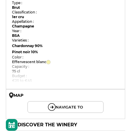
Type :
Brut
Classification :
1er cru
Appellation :
Champagne
Year :
BSA
Varieties :
Chardonnay
90%
Pinot noir
10%
Color :
Effervescent blanc
Capacity :
75 cl
Budget :
€25 to €45
MAP
© OpenMapTiles © OpenStreetMap
NAVIGATE TO
DISCOVER THE WINERY