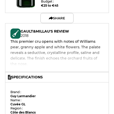
Budget :
€25 to €45
SHARE
GAULT&MILLAU'S REVIEW
2018
This premier cru opens with notes of Williams
pear, granny apple and white flowers. The palate
reveals a seductive, crystalline profile, saline and
delicate. The finish echoes the orchard fruits of
the nose.
SPECIFICATIONS
Brand :
Guy Larmandier
Name :
Cuvée GL
Region :
Côte des Blancs