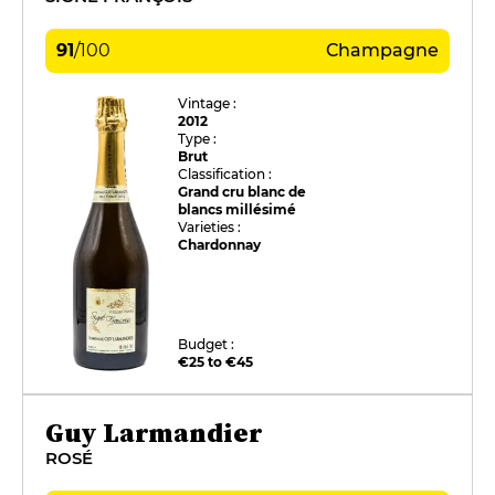
91
/
100
Champagne
Vintage :
2012
Type :
Brut
Classification :
Grand cru blanc de
blancs millésimé
Varieties :
Chardonnay
Budget :
€25 to €45
Guy Larmandier
ROSÉ