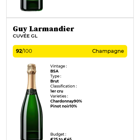
Guy Larmandier
CUVÉE GL
92
/
100
Champagne
Vintage :
BSA
Type :
Brut
Classification :
1er cru
Varieties :
Chardonnay
90%
Pinot noir
10%
Budget :
€25 to €45