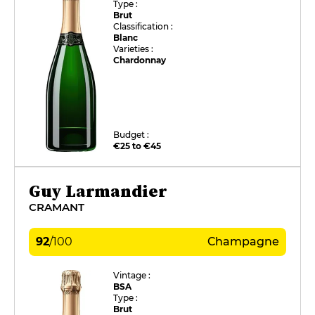
Type :
Brut
Classification :
Blanc
Varieties :
Chardonnay
Budget :
€25 to €45
Guy Larmandier
CRAMANT
92
/
100
Champagne
Vintage :
BSA
Type :
Brut