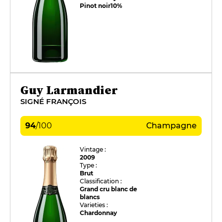
Pinot noir
10%
Guy Larmandier
SIGNÉ FRANÇOIS
94
/
100
Champagne
Vintage :
2009
Type :
Brut
Classification :
Grand cru blanc de
blancs
Varieties :
Chardonnay