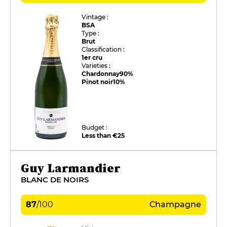
Vintage :
BSA
Type :
Brut
Classification :
1er cru
Varieties :
Chardonnay
90%
Pinot noir
10%
Budget :
Less than €25
Guy Larmandier
BLANC DE NOIRS
87
/
100
Champagne