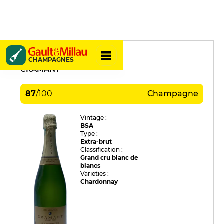
Guy Larmandier
CHAMPAGNES
CRAMANT
87
/
100
Champagne
Vintage :
BSA
Type :
Extra-brut
Classification :
Grand cru blanc de
blancs
Varieties :
Chardonnay