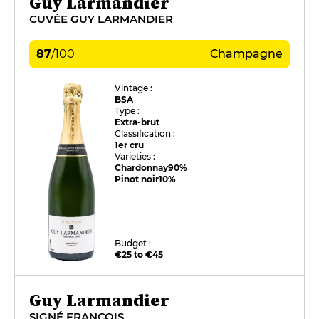
Guy Larmandier
CUVÉE GUY LARMANDIER
87
/
100
Champagne
Vintage :
BSA
Type :
Extra-brut
Classification :
1er cru
Varieties :
Chardonnay
90%
Pinot noir
10%
Budget :
€25 to €45
Guy Larmandier
SIGNÉ FRANÇOIS