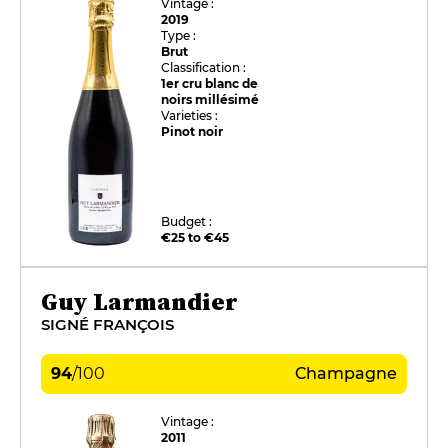
Vintage :
2019
Type :
Brut
Classification :
1er cru blanc de
noirs millésimé
Varieties :
Pinot noir
Budget :
€25 to €45
Guy Larmandier
SIGNÉ FRANÇOIS
94
/
100
Champagne
Vintage :
2011