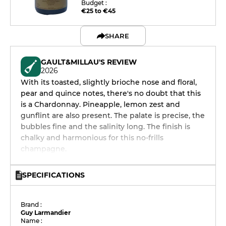
Budget :
€25 to €45
SHARE
GAULT&MILLAU'S REVIEW
2026
With its toasted, slightly brioche nose and floral,
pear and quince notes, there's no doubt that this
is a Chardonnay. Pineapple, lemon zest and
gunflint are also present. The palate is precise, the
bubbles fine and the salinity long. The finish is
chalky and harmonious for this no-frills
champagne.
SPECIFICATIONS
Brand :
Guy Larmandier
Name :