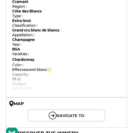
Cramant
Region :
Côte des Blancs
Type :
Extra-brut
Classification :
Grand cru blanc de blancs
Appellation :
Champagne
Year :
BSA
Varieties :
Chardonnay
Color :
Effervescent blanc
Capacity :
75 cl
Budget :
€25 to €45
MAP
© OpenMapTiles © OpenStreetMap
NAVIGATE TO