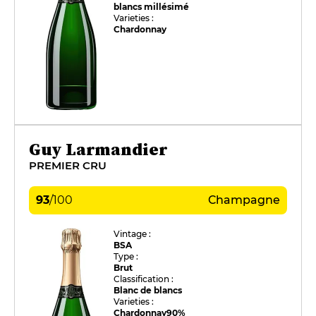
blancs millésimé
Varieties :
Chardonnay
Guy Larmandier
PREMIER CRU
93
/
100
Champagne
Vintage :
BSA
Type :
Brut
Classification :
Blanc de blancs
Varieties :
Chardonnay
90%