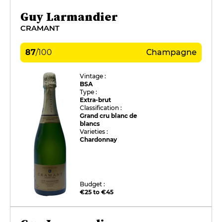
Guy Larmandier
CRAMANT
87
/
100
Champagne
Vintage :
BSA
Type :
Extra-brut
Classification :
Grand cru blanc de
blancs
Varieties :
Chardonnay
Budget :
€25 to €45