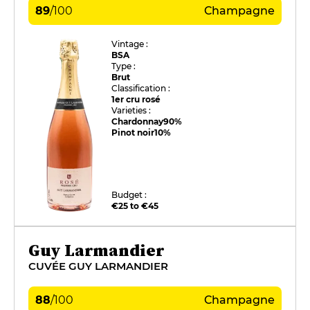
89
/
100
Champagne
Vintage :
BSA
Type :
Brut
Classification :
1er cru rosé
Varieties :
Chardonnay
90%
Pinot noir
10%
Budget :
€25 to €45
Guy Larmandier
CUVÉE GUY LARMANDIER
88
/
100
Champagne