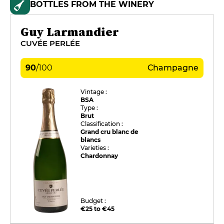
BOTTLES FROM THE WINERY
Guy Larmandier
CUVÉE PERLÉE
90
/
100
Champagne
Vintage :
BSA
Type :
Brut
Classification :
Grand cru blanc de
blancs
Varieties :
Chardonnay
Budget :
€25 to €45