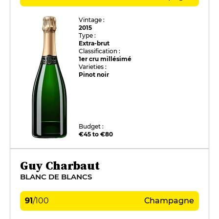
Vintage :
2015
Type :
Extra-brut
Classification :
1er cru millésimé
Varieties :
Pinot noir
Budget :
€45 to €80
Guy Charbaut
BLANC DE BLANCS
91
/
100
Champagne