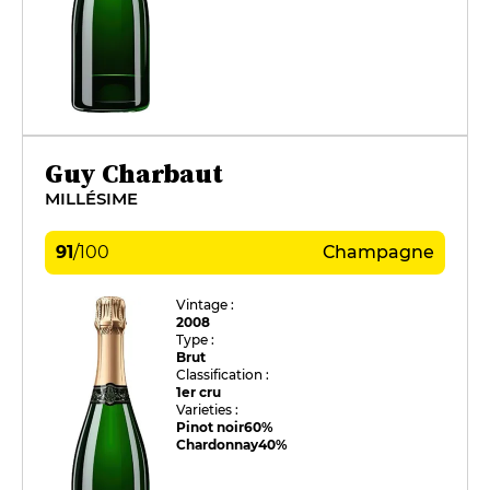
Guy Charbaut
MILLÉSIME
91
/
100
Champagne
Vintage :
2008
Type :
Brut
Classification :
1er cru
Varieties :
Pinot noir
60%
Chardonnay
40%