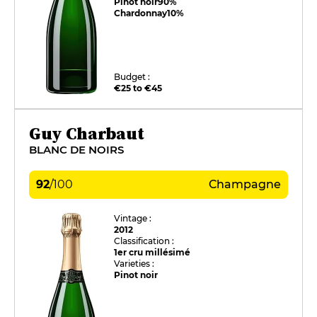
Pinot noir
90%
Chardonnay
10%
Budget :
€25 to €45
Guy Charbaut
BLANC DE NOIRS
92
/
100
Champagne
Vintage :
2012
Classification :
1er cru millésimé
Varieties :
Pinot noir