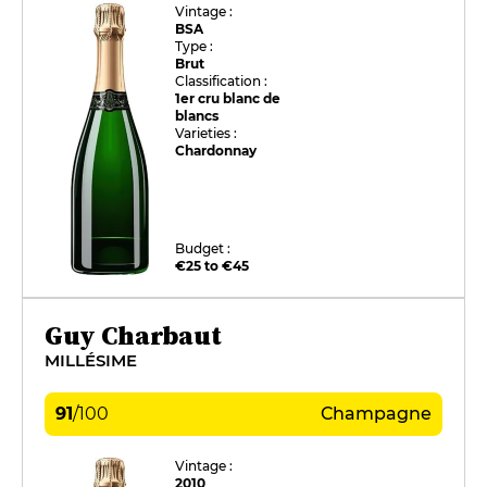
Vintage :
BSA
Type :
Brut
Classification :
1er cru blanc de
blancs
Varieties :
Chardonnay
Budget :
€25 to €45
Guy Charbaut
MILLÉSIME
91
/
100
Champagne
Vintage :
2010