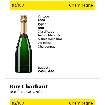
93
/
100
Champagne
Vintage :
2006
Type :
Brut
Classification :
1er cru blanc de
blancs millésimé
Varieties :
Chardonnay
Budget :
€45 to €80
Guy Charbaut
ROSÉ DE SAIGNÉE
92
/
100
Champagne