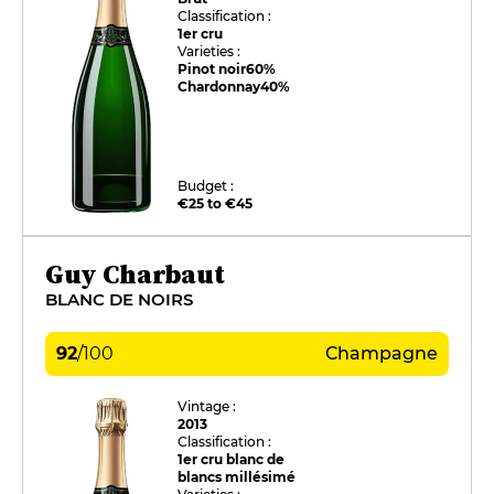
Classification :
1er cru
Varieties :
Pinot noir
60%
Chardonnay
40%
Budget :
€25 to €45
Guy Charbaut
BLANC DE NOIRS
92
/
100
Champagne
Vintage :
2013
Classification :
1er cru blanc de
blancs millésimé