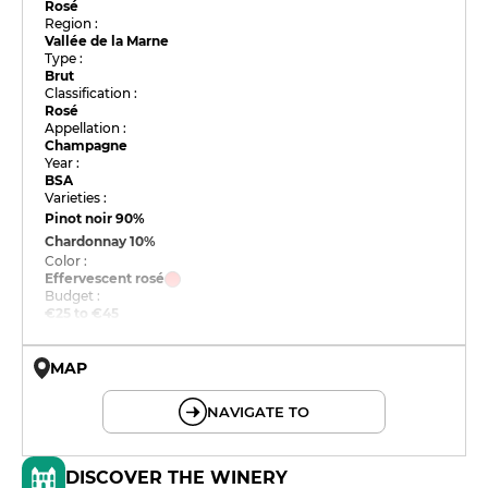
Rosé
Region :
Vallée de la Marne
Type :
Brut
Classification :
Rosé
Appellation :
Champagne
Year :
BSA
Varieties :
Pinot noir
90%
Chardonnay
10%
Color :
Effervescent rosé
Budget :
€25 to €45
MAP
© OpenMapTiles © OpenStreetMap
NAVIGATE TO
DISCOVER THE WINERY