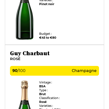
Varieties :
Pinot noir
Budget :
€45 to €80
Guy Charbaut
ROSÉ
90
/
100
Champagne
Vintage :
BSA
Type :
Brut
Classification :
Rosé
Varieties :