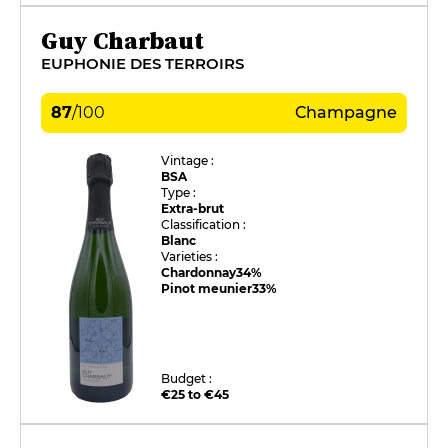
Guy Charbaut
EUPHONIE DES TERROIRS
87
/
100
Champagne
Vintage :
BSA
Type :
Extra-brut
Classification :
Blanc
Varieties :
Chardonnay
34%
Pinot meunier
33%
Budget :
€25 to €45