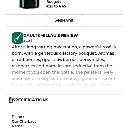
Budget :
€25 to €45
SHARE
GAULT&MILLAU'S REVIEW
2021
After a long vatting maceration, a powerful rosé is
born, with a generous olfactory bouquet. Aromas
of red berries, ripe strawberries, periwinkles,
raspberries and pomelos are seductive from the
moment you open the bottle. The palate is lively
and easy-drinking, with a chewy, gourmet accent.
Enjoy with Montmorency-style duck aiguillettes.
SPECIFICATIONS
Brand :
Guy Charbaut
Name :