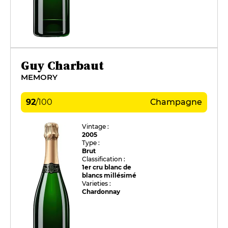
Guy Charbaut
MEMORY
92
/
100
Champagne
Vintage :
2005
Type :
Brut
Classification :
1er cru blanc de
blancs millésimé
Varieties :
Chardonnay