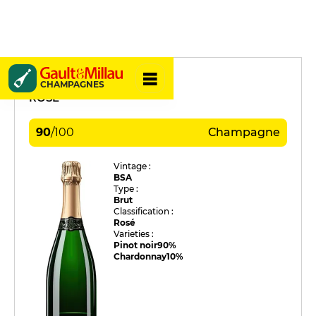
Guy Charbaut
CHAMPAGNES
ROSÉ
90
/
100
Champagne
Vintage :
BSA
Type :
Brut
Classification :
Rosé
Varieties :
Pinot noir
90%
Chardonnay
10%