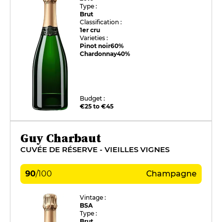
Type :
Brut
Classification :
1er cru
Varieties :
Pinot noir
60%
Chardonnay
40%
Budget :
€25 to €45
Guy Charbaut
CUVÉE DE RÉSERVE - VIEILLES VIGNES
90
/
100
Champagne
Vintage :
BSA
Type :
Brut