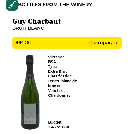
BOTTLES FROM THE WINERY
Guy Charbaut
BRUIT BLANC
89
/
100
Champagne
Vintage :
BSA
Type :
Extra Brut
Classification :
1er cru blanc de
blancs
Varieties :
Chardonnay
Budget :
€45 to €80