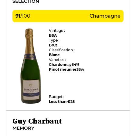
SÉLECTION
91
/
100
Champagne
Vintage :
BSA
Type :
Brut
Classification :
Blanc
Varieties :
Chardonnay
34%
Pinot meunier
33%
Budget :
Less than €25
Guy Charbaut
MEMORY