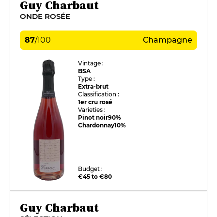
Guy Charbaut
ONDE ROSÉE
87
/
100
Champagne
Vintage :
BSA
Type :
Extra-brut
Classification :
1er cru rosé
Varieties :
Pinot noir
90%
Chardonnay
10%
Budget :
€45 to €80
Guy Charbaut