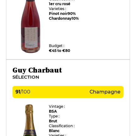
1er cru rosé
Varieties :
Pinot noir
90%
Chardonnay
10%
Budget :
€45 to €80
Guy Charbaut
SÉLECTION
91
/
100
Champagne
Vintage :
BSA
Type :
Brut
Classification :
Blanc
Varieties :