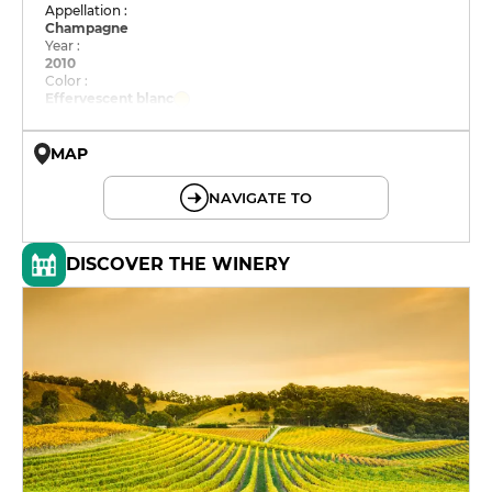
Appellation :
Champagne
Year :
2010
Color :
Effervescent blanc
MAP
© OpenMapTiles © OpenStreetMap
NAVIGATE TO
DISCOVER THE WINERY