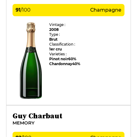
91
/
100
Champagne
Vintage :
2008
Type :
Brut
Classification :
1er cru
Varieties :
Pinot noir
60%
Chardonnay
40%
Guy Charbaut
MEMORY