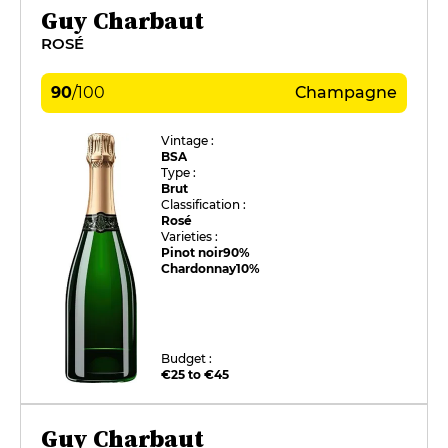
Guy Charbaut
ROSÉ
90
/
100
Champagne
Vintage :
BSA
Type :
Brut
Classification :
Rosé
Varieties :
Pinot noir
90%
Chardonnay
10%
Budget :
€25 to €45
Guy Charbaut