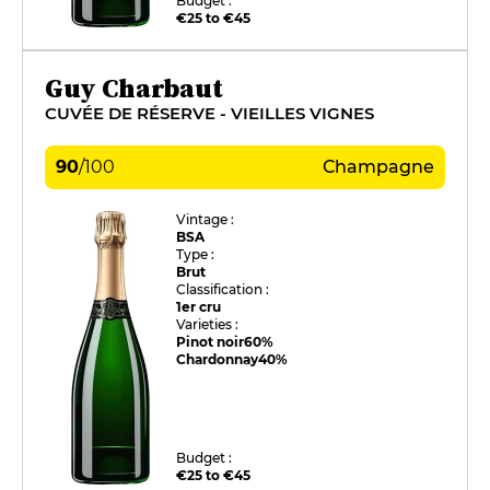
Budget :
€25 to €45
Guy Charbaut
CUVÉE DE RÉSERVE - VIEILLES VIGNES
90
/
100
Champagne
Vintage :
BSA
Type :
Brut
Classification :
1er cru
Varieties :
Pinot noir
60%
Chardonnay
40%
Budget :
€25 to €45