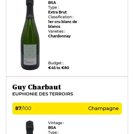
BSA
Type :
Extra Brut
Classification :
1er cru blanc de
blancs
Varieties :
Chardonnay
Budget :
€45 to €80
Guy Charbaut
EUPHONIE DES TERROIRS
87
/
100
Champagne
Vintage :
BSA
Type :