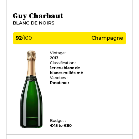
Guy Charbaut
BLANC DE NOIRS
92
/
100
Champagne
Vintage :
2013
Classification :
1er cru blanc de
blancs millésimé
Varieties :
Pinot noir
Budget :
€45 to €80