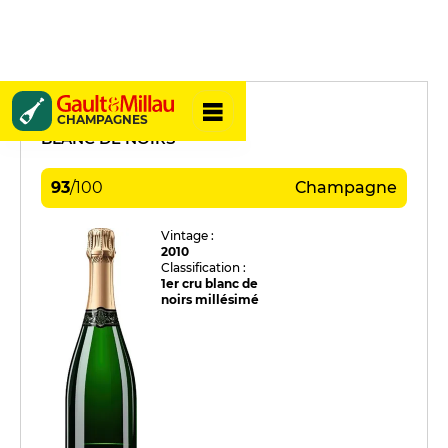
Guy Charbaut
CHAMPAGNES
BLANC DE NOIRS
93
/
100
Champagne
Vintage :
2010
Classification :
1er cru blanc de
noirs millésimé