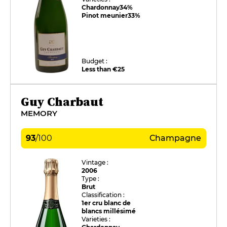
Chardonnay
34%
Pinot meunier
33%
Budget :
Less than €25
Guy Charbaut
MEMORY
93
/
100
Champagne
Vintage :
2006
Type :
Brut
Classification :
1er cru blanc de
blancs millésimé
Varieties :