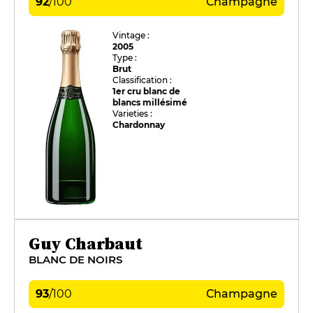
92
/
100
Champagne
Vintage :
2005
Type :
Brut
Classification :
1er cru blanc de
blancs millésimé
Varieties :
Chardonnay
Guy Charbaut
BLANC DE NOIRS
93
/
100
Champagne