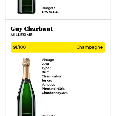
Budget :
€25 to €45
Guy Charbaut
MILLÉSIME
91
/
100
Champagne
Vintage :
2010
Type :
Brut
Classification :
1er cru
Varieties :
Pinot noir
60%
Chardonnay
40%