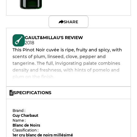
SHARE
GAULT&MILLAU'S REVIEW
2018
This Pinot Noir cuvée is ripe, fruity and spicy, with
scents of plum, linseed, clove, pepper and
tangerine. The full, invigorating palate combines
density and freshness, with hints of pomelo and
plum on the finish.
SPECIFICATIONS
Brand :
Guy Charbaut
Name :
Blanc de Noirs
Classification :
1er cru blanc de noirs millésimé