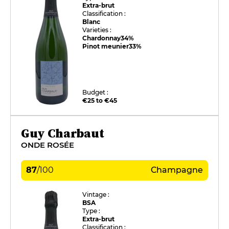
Extra-brut
Classification :
Blanc
Varieties :
Chardonnay
34%
Pinot meunier
33%
Budget :
€25 to €45
Guy Charbaut
ONDE ROSÉE
87
/
100
Champagne
Vintage :
BSA
Type :
Extra-brut
Classification :