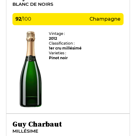
BLANC DE NOIRS
92
/
100
Champagne
Vintage :
2012
Classification :
1er cru millésimé
Varieties :
Pinot noir
Guy Charbaut
MILLÉSIME