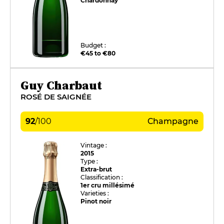
Chardonnay
Budget :
€45 to €80
Guy Charbaut
ROSÉ DE SAIGNÉE
92
/
100
Champagne
Vintage :
2015
Type :
Extra-brut
Classification :
1er cru millésimé
Varieties :
Pinot noir