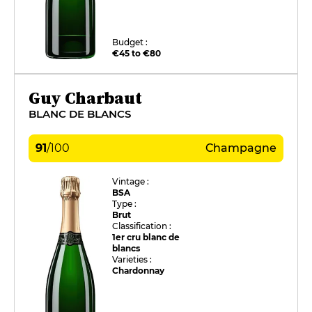
Budget :
€45 to €80
Guy Charbaut
BLANC DE BLANCS
91
/
100
Champagne
Vintage :
BSA
Type :
Brut
Classification :
1er cru blanc de
blancs
Varieties :
Chardonnay