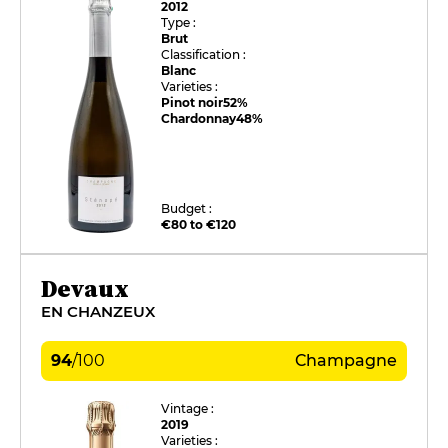
2012
Type :
Brut
Classification :
Blanc
Varieties :
Pinot noir
52%
Chardonnay
48%
Budget :
€80 to €120
Devaux
EN CHANZEUX
94
/
100
Champagne
Vintage :
2019
Varieties :