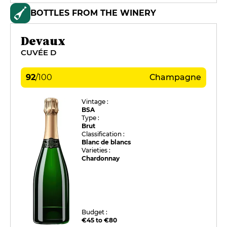
BOTTLES FROM THE WINERY
Devaux
CUVÉE D
92
/
100
Champagne
Vintage :
BSA
Type :
Brut
Classification :
Blanc de blancs
Varieties :
Chardonnay
Budget :
€45 to €80