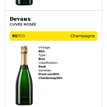
Devaux
CUVÉE ROSÉE
90
/
100
Champagne
Vintage :
BSA
Type :
Brut
Classification :
Rosé
Varieties :
Pinot noir
80%
Chardonnay
20%