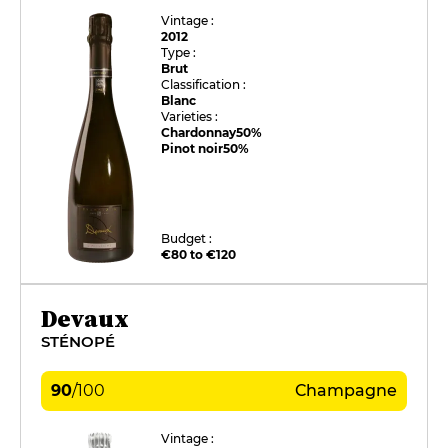
Vintage :
2012
Type :
Brut
Classification :
Blanc
Varieties :
Chardonnay
50%
Pinot noir
50%
Budget :
€80 to €120
Devaux
STÉNOPÉ
90
/
100
Champagne
Vintage :