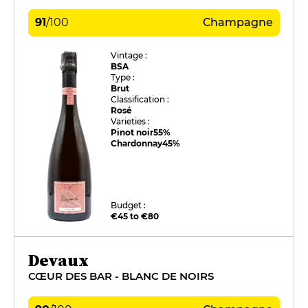
91
/
100
Champagne
Vintage :
BSA
Type :
Brut
Classification :
Rosé
Varieties :
Pinot noir
55%
Chardonnay
45%
Budget :
€45 to €80
Devaux
CŒUR DES BAR - BLANC DE NOIRS