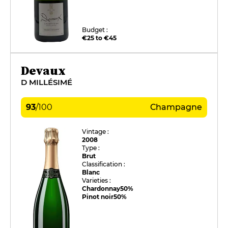
Budget :
€25 to €45
Devaux
D MILLÉSIMÉ
93
/
100
Champagne
Vintage :
2008
Type :
Brut
Classification :
Blanc
Varieties :
Chardonnay
50%
Pinot noir
50%