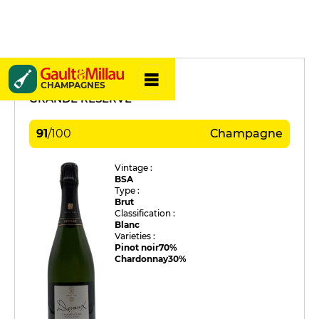
Devaux
CHAMPAGNES
GRANDE RÉSERVE
91
/
100
Champagne
Vintage :
BSA
Type :
Brut
Classification :
Blanc
Varieties :
Pinot noir
70%
Chardonnay
30%