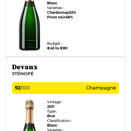
Blanc
Varieties :
Chardonnay
52%
Pinot noir
48%
Budget :
€45 to €80
Devaux
STÉNOPÉ
92
/
100
Champagne
Vintage :
2011
Type :
Brut
Classification :
Blanc
Varieties :