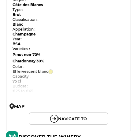
Côte des Blancs
Type :
Brut
Classification :
Blanc
Appellation :
Champagne
Year :
BSA
Varieties :
Pinot noir
70%
Chardonnay
30%
Color :
Effervescent blanc
Capacity :
75 cl
Budget :
€25 to €45
MAP
© OpenMapTiles © OpenStreetMap
NAVIGATE TO