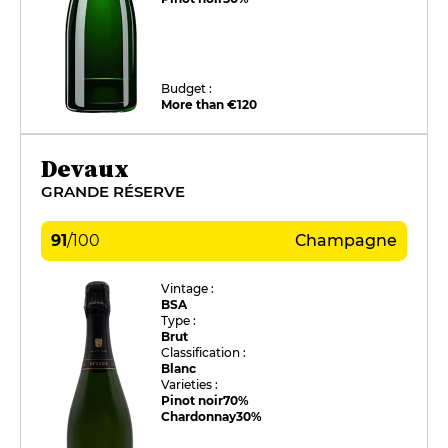
Budget :
More than €120
Devaux
GRANDE RÉSERVE
91
/
100
Champagne
Vintage :
BSA
Type :
Brut
Classification :
Blanc
Varieties :
Pinot noir
70%
Chardonnay
30%