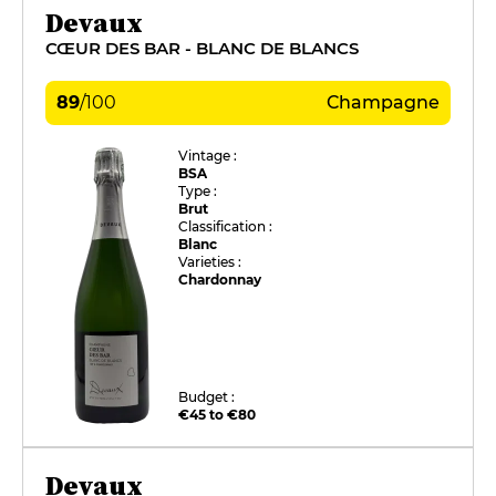
Devaux
CŒUR DES BAR - BLANC DE BLANCS
89
/
100
Champagne
Vintage :
BSA
Type :
Brut
Classification :
Blanc
Varieties :
Chardonnay
Budget :
€45 to €80
Devaux