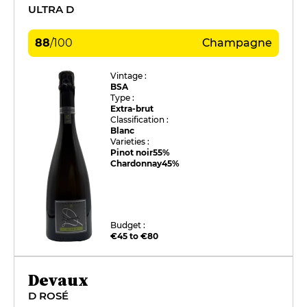
ULTRA D
88
/
100
Champagne
Vintage :
BSA
Type :
Extra-brut
Classification :
Blanc
Varieties :
Pinot noir
55%
Chardonnay
45%
Budget :
€45 to €80
Devaux
D ROSÉ