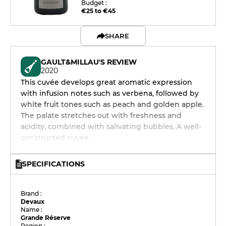
Budget :
€25 to €45
SHARE
GAULT&MILLAU'S REVIEW
2020
This cuvée develops great aromatic expression
with infusion notes such as verbena, followed by
white fruit tones such as peach and golden apple.
The palate stretches out with freshness and
acidity, combined with salivating bubbles. A well-
constructed cuvée.
SPECIFICATIONS
Brand :
Devaux
Name :
Grande Réserve
Region :