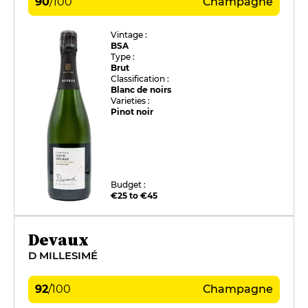
90
/
100
Champagne
Vintage :
BSA
Type :
Brut
Classification :
Blanc de noirs
Varieties :
Pinot noir
Budget :
€25 to €45
Devaux
D MILLESIMÉ
92
/
100
Champagne