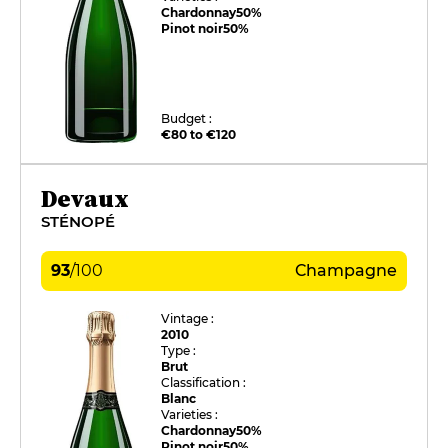
Chardonnay
50%
Pinot noir
50%
Budget :
€80 to €120
Devaux
STÉNOPÉ
93
/
100
Champagne
Vintage :
2010
Type :
Brut
Classification :
Blanc
Varieties :
Chardonnay
50%
Pinot noir
50%