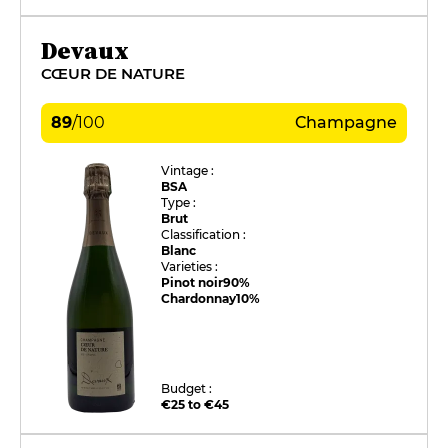
Devaux
CŒUR DE NATURE
89
/
100
Champagne
Vintage :
BSA
Type :
Brut
Classification :
Blanc
Varieties :
Pinot noir
90%
Chardonnay
10%
Budget :
€25 to €45