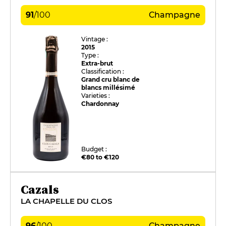
91
/
100
Champagne
Vintage :
2015
Type :
Extra-brut
Classification :
Grand cru blanc de
blancs millésimé
Varieties :
Chardonnay
Budget :
€80 to €120
Cazals
LA CHAPELLE DU CLOS
96
/
100
Champagne