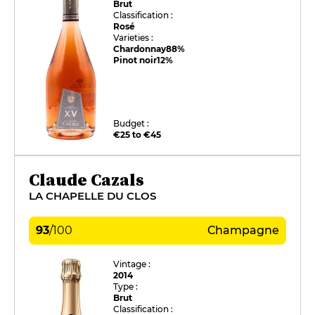
Brut
Classification :
Rosé
Varieties :
Chardonnay
88%
Pinot noir
12%
Budget :
€25 to €45
Claude Cazals
LA CHAPELLE DU CLOS
93
/
100
Champagne
Vintage :
2014
Type :
Brut
Classification :