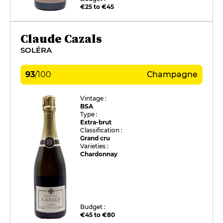
€25 to €45
Claude Cazals
SOLÉRA
93
/
100
Champagne
Vintage :
BSA
Type :
Extra-brut
Classification :
Grand cru
Varieties :
Chardonnay
Budget :
€45 to €80