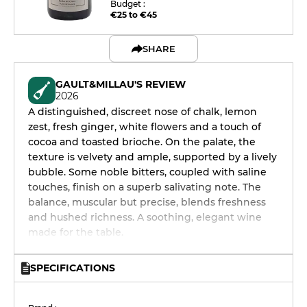
Budget :
€25 to €45
SHARE
GAULT&MILLAU'S REVIEW
2026
A distinguished, discreet nose of chalk, lemon
zest, fresh ginger, white flowers and a touch of
cocoa and toasted brioche. On the palate, the
texture is velvety and ample, supported by a lively
bubble. Some noble bitters, coupled with saline
touches, finish on a superb salivating note. The
balance, muscular but precise, blends freshness
and hushed richness. A soothing, elegant wine
made for the table.
SPECIFICATIONS