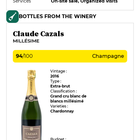
Services
On-site sale, Organized visits
BOTTLES FROM THE WINERY
Claude Cazals
MILLÉSIME
94
/
100
Champagne
Vintage :
2016
Type :
Extra-brut
Classification :
Grand cru blanc de
blancs millésimé
Varieties :
Chardonnay
Budget :