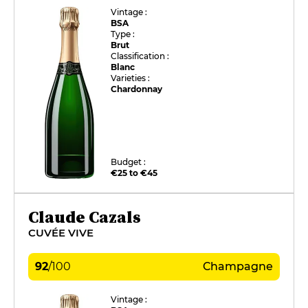
Vintage :
BSA
Type :
Brut
Classification :
Blanc
Varieties :
Chardonnay
Budget :
€25 to €45
Claude Cazals
CUVÉE VIVE
92
/
100
Champagne
Vintage :