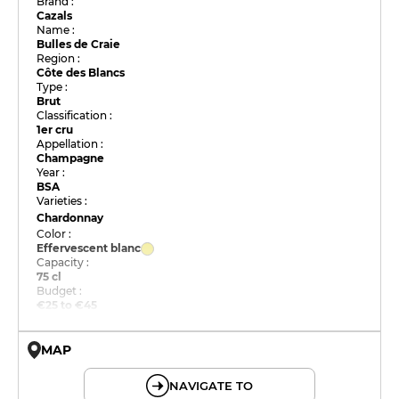
Brand :
Cazals
Name :
Bulles de Craie
Region :
Côte des Blancs
Type :
Brut
Classification :
1er cru
Appellation :
Champagne
Year :
BSA
Varieties :
Chardonnay
Color :
Effervescent blanc
Capacity :
75 cl
Budget :
€25 to €45
MAP
© OpenMapTiles © OpenStreetMap
NAVIGATE TO