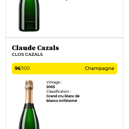
Claude Cazals
CLOS CAZALS
96
/
100
Champagne
Vintage :
2005
Classification :
Grand cru blanc de
blancs millésimé