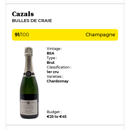
Cazals
BULLES DE CRAIE
91
/
100
Champagne
Vintage :
BSA
Type :
Brut
Classification :
1er cru
Varieties :
Chardonnay
Budget :
€25 to €45