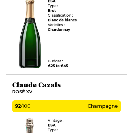
BSA
Type :
Brut
Classification :
Blanc de blancs
Varieties :
Chardonnay
Budget :
€25 to €45
Claude Cazals
ROSÉ XV
92
/
100
Champagne
Vintage :
BSA
Type :