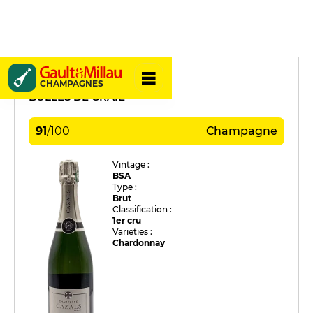
Cazals
CHAMPAGNES
BULLES DE CRAIE
91
/
100
Champagne
Vintage :
BSA
Type :
Brut
Classification :
1er cru
Varieties :
Chardonnay