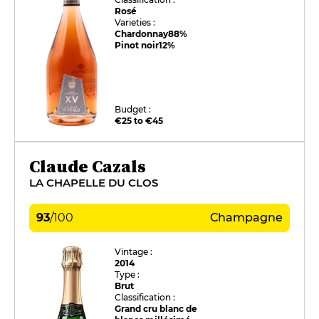
Rosé
Varieties :
Chardonnay
88%
Pinot noir
12%
Budget :
€25 to €45
Claude Cazals
LA CHAPELLE DU CLOS
93
/
100
Champagne
Vintage :
2014
Type :
Brut
Classification :
Grand cru blanc de