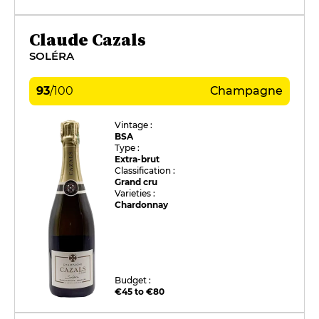
Claude Cazals
SOLÉRA
93
/
100
Champagne
Vintage :
BSA
Type :
Extra-brut
Classification :
Grand cru
Varieties :
Chardonnay
Budget :
€45 to €80