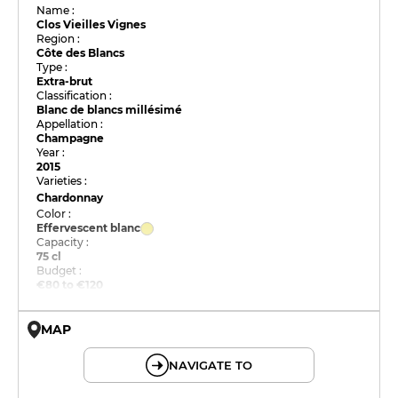
Name :
Clos Vieilles Vignes
Region :
Côte des Blancs
Type :
Extra-brut
Classification :
Blanc de blancs millésimé
Appellation :
Champagne
Year :
2015
Varieties :
Chardonnay
Color :
Effervescent blanc
Capacity :
75 cl
Budget :
€80 to €120
MAP
© OpenMapTiles © OpenStreetMap
NAVIGATE TO