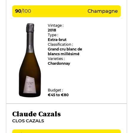
90
/
100
Champagne
Vintage :
2018
Type :
Extra-brut
Classification :
Grand cru blanc de
blancs millésimé
Varieties :
Chardonnay
Budget :
€45 to €80
Claude Cazals
CLOS CAZALS