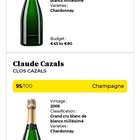
blancs millésimé
Varieties :
Chardonnay
Budget :
€45 to €80
Claude Cazals
CLOS CAZALS
95
/
100
Champagne
Vintage :
2006
Classification :
Grand cru blanc de
blancs millésimé
Varieties :
Chardonnay