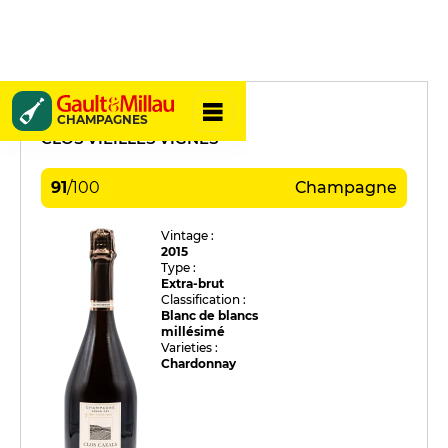
Claude Cazals
CHAMPAGNES
CLOS VIEILLES VIGNES
91
/
100
Champagne
Vintage :
2015
Type :
Extra-brut
Classification :
Blanc de blancs
millésimé
Varieties :
Chardonnay