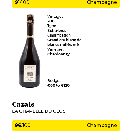
91
/
100
Champagne
Vintage :
2015
Type :
Extra-brut
Classification :
Grand cru blanc de
blancs millésimé
Varieties :
Chardonnay
Budget :
€80 to €120
Cazals
LA CHAPELLE DU CLOS
96
/
100
Champagne