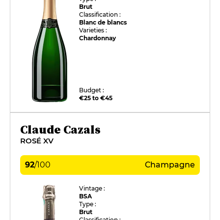
Brut
Classification :
Blanc de blancs
Varieties :
Chardonnay
Budget :
€25 to €45
Claude Cazals
ROSÉ XV
92
/
100
Champagne
Vintage :
BSA
Type :
Brut
Classification :