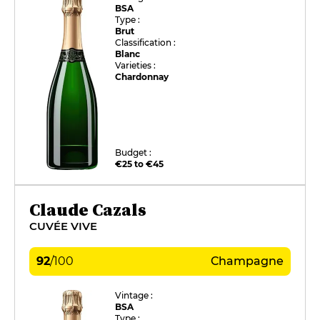
BSA
Type :
Brut
Classification :
Blanc
Varieties :
Chardonnay
Budget :
€25 to €45
Claude Cazals
CUVÉE VIVE
92
/
100
Champagne
Vintage :
BSA
Type :