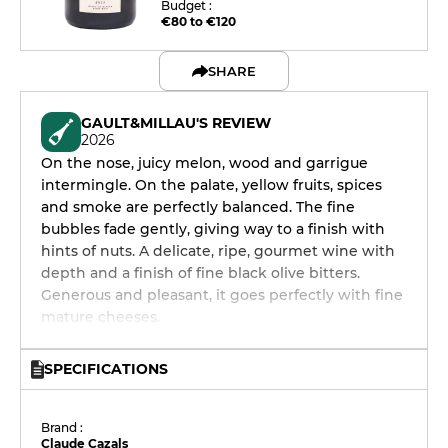
Budget :
€80 to €120
SHARE
GAULT&MILLAU'S REVIEW
2026
On the nose, juicy melon, wood and garrigue
intermingle. On the palate, yellow fruits, spices
and smoke are perfectly balanced. The fine
bubbles fade gently, giving way to a finish with
hints of nuts. A delicate, ripe, gourmet wine with
depth and a finish of fine black olive bitters.
Generous and pleasant, it goes perfectly with fine
mature cheeses.
SPECIFICATIONS
Brand :
Claude Cazals