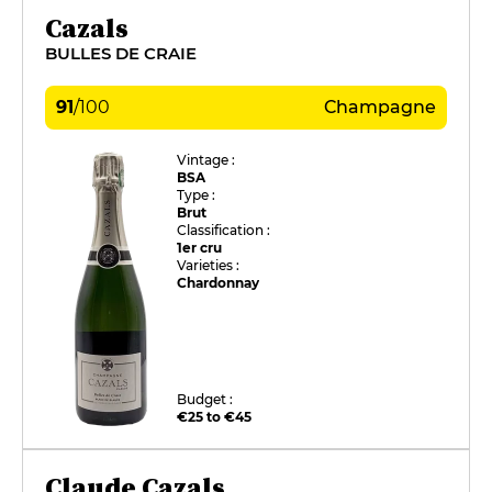
Cazals
BULLES DE CRAIE
91
/
100
Champagne
Vintage :
BSA
Type :
Brut
Classification :
1er cru
Varieties :
Chardonnay
Budget :
€25 to €45
Claude Cazals