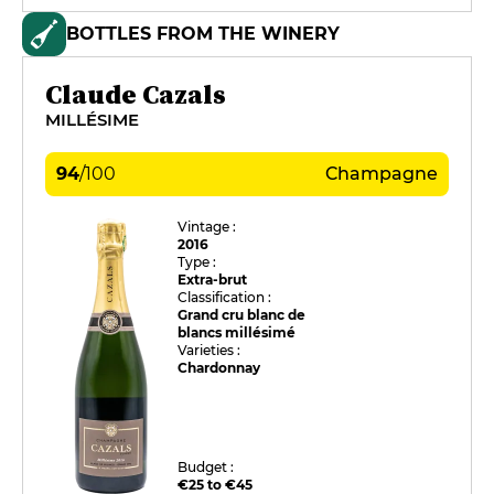
BOTTLES FROM THE WINERY
Claude Cazals
MILLÉSIME
94
/
100
Champagne
Vintage :
2016
Type :
Extra-brut
Classification :
Grand cru blanc de
blancs millésimé
Varieties :
Chardonnay
Budget :
€25 to €45