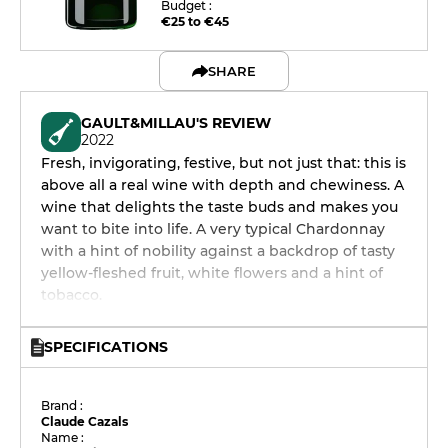
Budget :
€25 to €45
SHARE
GAULT&MILLAU'S REVIEW
2022
Fresh, invigorating, festive, but not just that: this is
above all a real wine with depth and chewiness. A
wine that delights the taste buds and makes you
want to bite into life. A very typical Chardonnay
with a hint of nobility against a backdrop of tasty
yellow-fleshed fruit, white flowers and a hint of
tobacco.
SPECIFICATIONS
Brand :
Claude Cazals
Name :