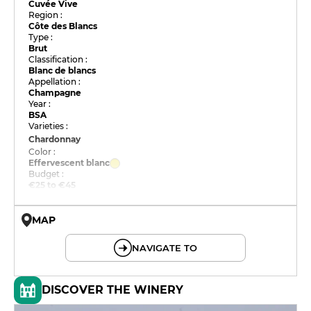
Cuvée Vive
Region :
Côte des Blancs
Type :
Brut
Classification :
Blanc de blancs
Appellation :
Champagne
Year :
BSA
Varieties :
Chardonnay
Color :
Effervescent blanc
Budget :
€25 to €45
MAP
© OpenMapTiles © OpenStreetMap
NAVIGATE TO
DISCOVER THE WINERY