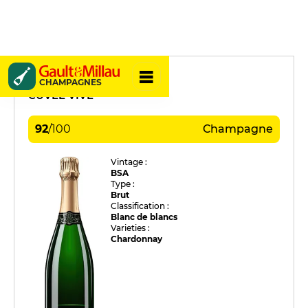
Claude Cazals
CHAMPAGNES
CUVÉE VIVE
92
/
100
Champagne
Vintage :
BSA
Type :
Brut
Classification :
Blanc de blancs
Varieties :
Chardonnay