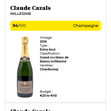
Claude Cazals
MILLÉSIME
94
/
100
Champagne
Vintage :
2016
Type :
Extra-brut
Classification :
Grand cru blanc de
blancs millésimé
Varieties :
Chardonnay
Budget :
€25 to €45