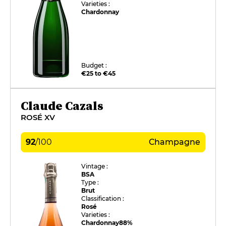
Varieties :
Chardonnay
Budget :
€25 to €45
Claude Cazals
ROSÉ XV
92
/
100
Champagne
Vintage :
BSA
Type :
Brut
Classification :
Rosé
Varieties :
Chardonnay
88%