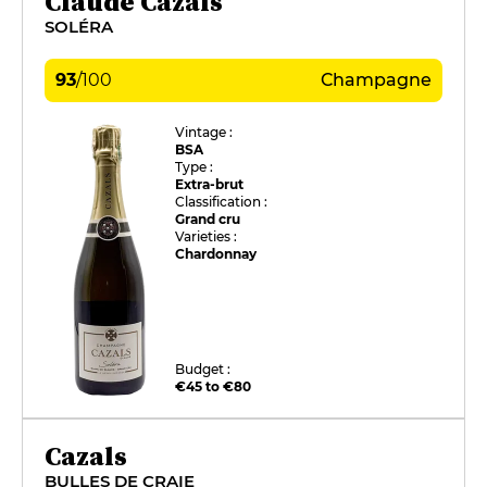
Claude Cazals
SOLÉRA
93
/
100
Champagne
Vintage :
BSA
Type :
Extra-brut
Classification :
Grand cru
Varieties :
Chardonnay
Budget :
€45 to €80
Cazals
BULLES DE CRAIE