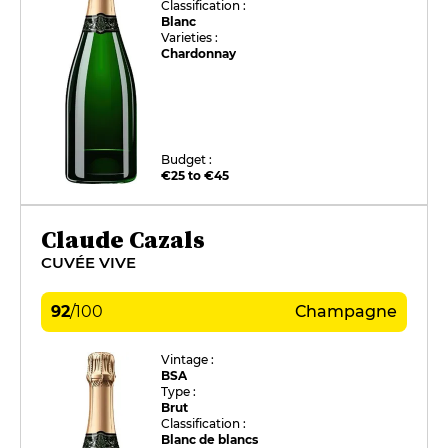
Classification :
Blanc
Varieties :
Chardonnay
Budget :
€25 to €45
Claude Cazals
CUVÉE VIVE
92
/
100
Champagne
Vintage :
BSA
Type :
Brut
Classification :
Blanc de blancs