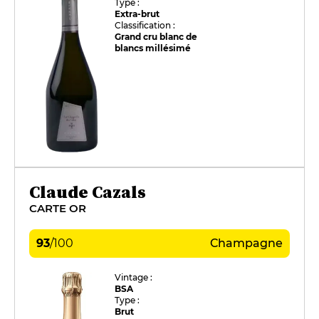
Type :
Extra-brut
Classification :
Grand cru blanc de
blancs millésimé
Claude Cazals
CARTE OR
93
/
100
Champagne
Vintage :
BSA
Type :
Brut