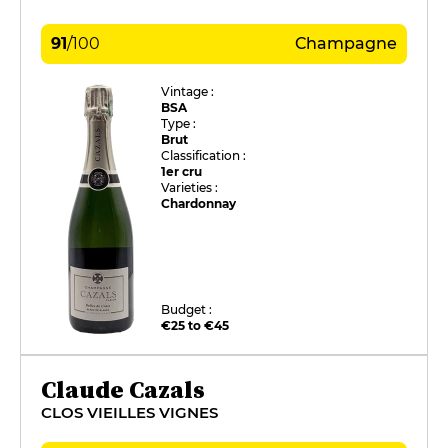
91
/
100
Champagne
Vintage :
BSA
Type :
Brut
Classification :
1er cru
Varieties :
Chardonnay
Budget :
€25 to €45
Claude Cazals
CLOS VIEILLES VIGNES