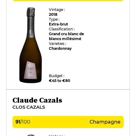
Vintage :
2018
Type :
Extra-brut
Classification :
Grand cru blanc de
blancs millésimé
Varieties :
Chardonnay
Budget :
€45 to €80
Claude Cazals
CLOS CAZALS
91
/
100
Champagne