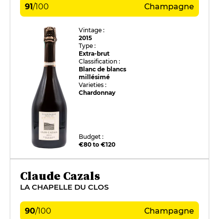
91
/
100
Champagne
Vintage :
2015
Type :
Extra-brut
Classification :
Blanc de blancs
millésimé
Varieties :
Chardonnay
Budget :
€80 to €120
Claude Cazals
LA CHAPELLE DU CLOS
90
/
100
Champagne