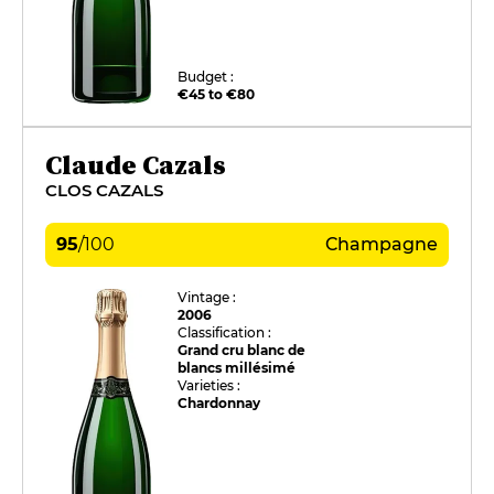
Budget :
€45 to €80
Claude Cazals
CLOS CAZALS
95
/
100
Champagne
Vintage :
2006
Classification :
Grand cru blanc de
blancs millésimé
Varieties :
Chardonnay