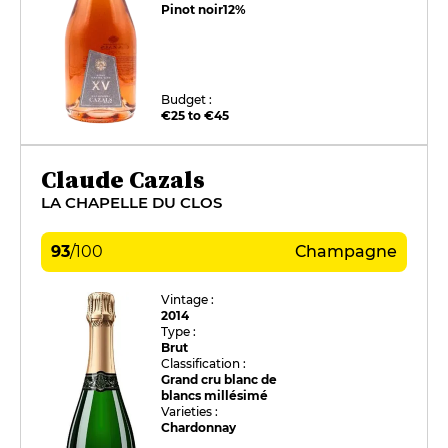
Pinot noir
12%
Budget :
€25 to €45
Claude Cazals
LA CHAPELLE DU CLOS
93
/
100
Champagne
Vintage :
2014
Type :
Brut
Classification :
Grand cru blanc de
blancs millésimé
Varieties :
Chardonnay