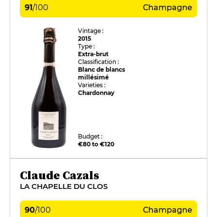
91
/
100
Champagne
Vintage :
2015
Type :
Extra-brut
Classification :
Blanc de blancs
millésimé
Varieties :
Chardonnay
Budget :
€80 to €120
Claude Cazals
LA CHAPELLE DU CLOS
90
/
100
Champagne