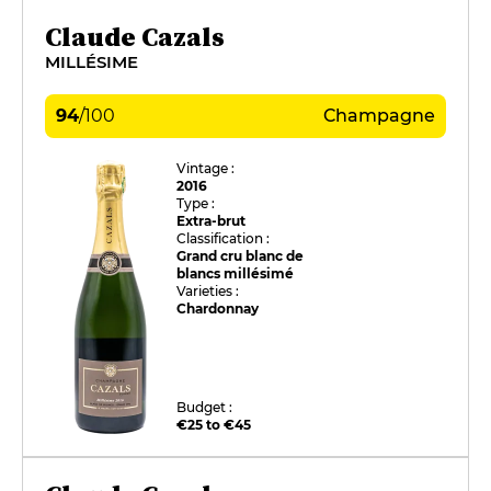
Claude Cazals
MILLÉSIME
94
/
100
Champagne
Vintage :
2016
Type :
Extra-brut
Classification :
Grand cru blanc de
blancs millésimé
Varieties :
Chardonnay
Budget :
€25 to €45