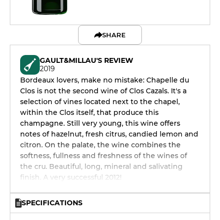
SHARE
GAULT&MILLAU'S REVIEW
2019
Bordeaux lovers, make no mistake: Chapelle du
Clos is not the second wine of Clos Cazals. It's a
selection of vines located next to the chapel,
within the Clos itself, that produce this
champagne. Still very young, this wine offers
notes of hazelnut, fresh citrus, candied lemon and
citron. On the palate, the wine combines the
softness, fullness and freshness of the wines of
the cru. Beautiful, long, mineral and salivating
finish. A very successful 2012!
SPECIFICATIONS