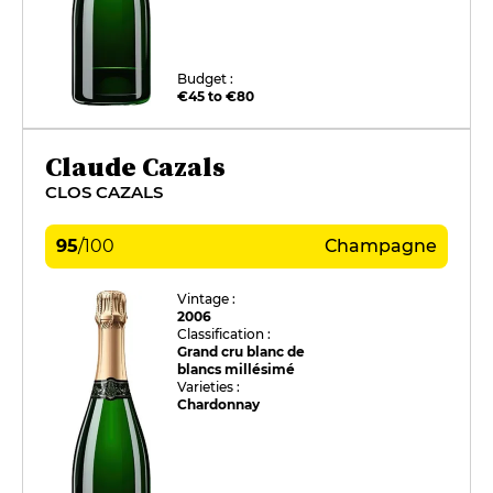
Budget :
€45 to €80
Claude Cazals
CLOS CAZALS
95
/
100
Champagne
Vintage :
2006
Classification :
Grand cru blanc de
blancs millésimé
Varieties :
Chardonnay