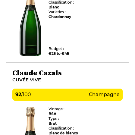
Classification :
Blanc
Varieties :
Chardonnay
Budget :
€25 to €45
Claude Cazals
CUVÉE VIVE
92
/
100
Champagne
Vintage :
BSA
Type :
Brut
Classification :
Blanc de blancs