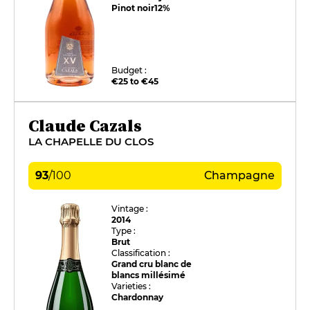
Pinot noir
12%
Budget :
€25 to €45
Claude Cazals
LA CHAPELLE DU CLOS
93
/
100
Champagne
Vintage :
2014
Type :
Brut
Classification :
Grand cru blanc de
blancs millésimé
Varieties :
Chardonnay