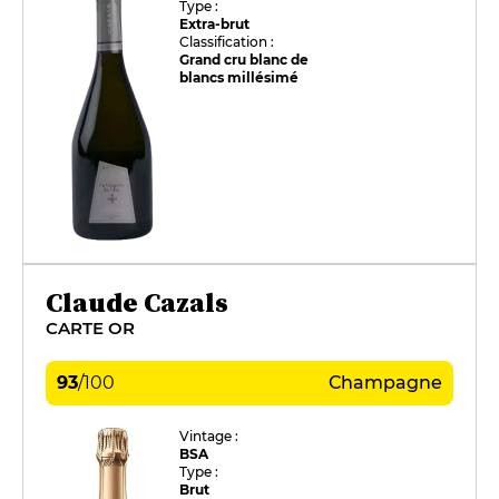
Type :
Extra-brut
Classification :
Grand cru blanc de
blancs millésimé
Claude Cazals
CARTE OR
93
/
100
Champagne
Vintage :
BSA
Type :
Brut