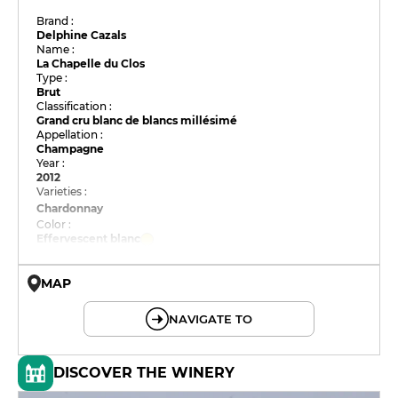
Brand :
Delphine Cazals
Name :
La Chapelle du Clos
Type :
Brut
Classification :
Grand cru blanc de blancs millésimé
Appellation :
Champagne
Year :
2012
Varieties :
Chardonnay
Color :
Effervescent blanc
MAP
© OpenMapTiles © OpenStreetMap
NAVIGATE TO
DISCOVER THE WINERY