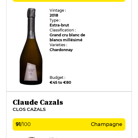
Vintage :
2018
Type :
Extra-brut
Classification :
Grand cru blanc de
blancs millésimé
Varieties :
Chardonnay
Budget :
€45 to €80
Claude Cazals
CLOS CAZALS
91
/
100
Champagne