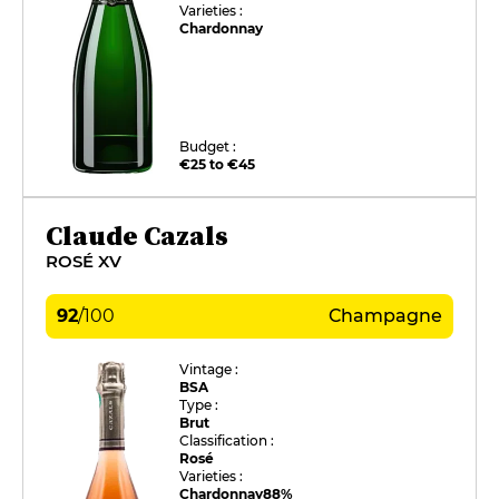
Varieties :
Chardonnay
Budget :
€25 to €45
Claude Cazals
ROSÉ XV
92
/
100
Champagne
Vintage :
BSA
Type :
Brut
Classification :
Rosé
Varieties :
Chardonnay
88%