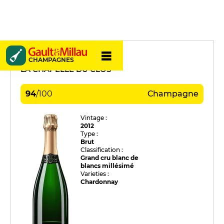
Delphine Cazals
CHAMPAGNES
LA CHAPELLE DU CLOS
94
/
100
Champagne
Vintage :
2012
Type :
Brut
Classification :
Grand cru blanc de
blancs millésimé
Varieties :
Chardonnay