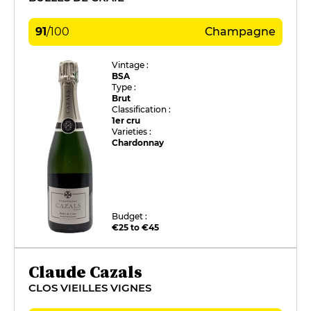
91
/
100
Champagne
Vintage :
BSA
Type :
Brut
Classification :
1er cru
Varieties :
Chardonnay
Budget :
€25 to €45
Claude Cazals
CLOS VIEILLES VIGNES