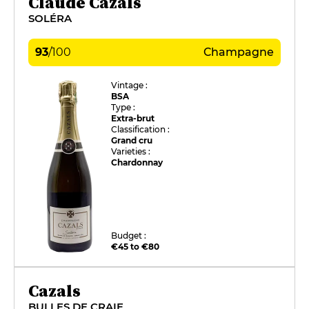
Claude Cazals
SOLÉRA
93
/
100
Champagne
Vintage :
BSA
Type :
Extra-brut
Classification :
Grand cru
Varieties :
Chardonnay
Budget :
€45 to €80
Cazals
BULLES DE CRAIE