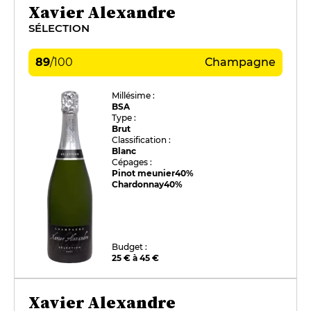
Xavier Alexandre
SÉLECTION
89
/
100
Champagne
Millésime :
BSA
Type :
Brut
Classification :
Blanc
Cépages :
Pinot meunier
40%
Chardonnay
40%
Budget :
25 € à 45 €
Xavier Alexandre