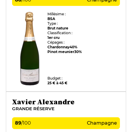
Millésime :
BSA
Type :
Brut nature
Classification :
1er cru
Cépages :
Chardonnay
40%
Pinot meunier
30%
Budget :
25 € à 45 €
Xavier Alexandre
GRANDE RÉSERVE
89
/
100
Champagne