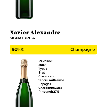
Xavier Alexandre
SIGNATURE A
92
/
100
Champagne
Millésime :
2007
Type :
Brut
Classification :
1er cru millésimé
Cépages :
Chardonnay
50%
Pinot noir
27%