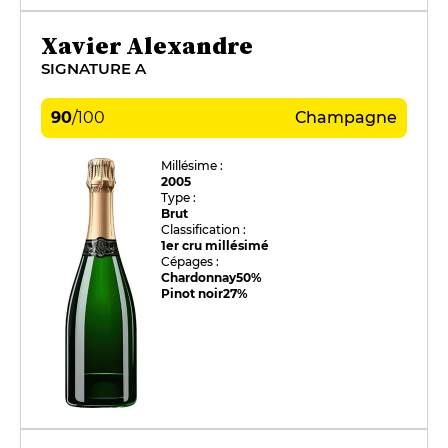
Xavier Alexandre
SIGNATURE A
90
/
100
Champagne
Millésime :
2005
Type :
Brut
Classification :
1er cru millésimé
Cépages :
Chardonnay
50%
Pinot noir
27%