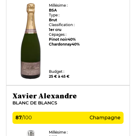
Millésime :
BSA
Type :
Brut
Classification :
1er cru
Cépages :
Pinot noir
40%
Chardonnay
40%
Budget :
25 € à 45 €
Xavier Alexandre
BLANC DE BLANCS
87
/
100
Champagne
Millésime :