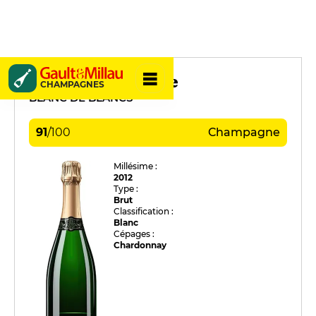
Xavier Alexandre
CHAMPAGNES
BLANC DE BLANCS
91
/
100
Champagne
Millésime :
2012
Type :
Brut
Classification :
Blanc
Cépages :
Chardonnay