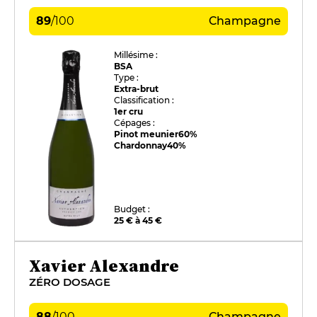
89
/
100
Champagne
Millésime :
BSA
Type :
Extra-brut
Classification :
1er cru
Cépages :
Pinot meunier
60%
Chardonnay
40%
Budget :
25 € à 45 €
Xavier Alexandre
ZÉRO DOSAGE
88
/
100
Champagne