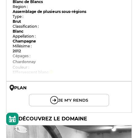
Blanc de Blancs
Region :
Assemblage de plusieurs sous-régions
Type :
Brut
Classification :
Blanc
Appellation :
Champagne
Millésime :
2012
Cépages :
Chardonnay
Couleur :
Effervescent blanc
PLAN
© OpenMapTiles © OpenStreetMap
JE M'Y RENDS
DÉCOUVREZ LE DOMAINE