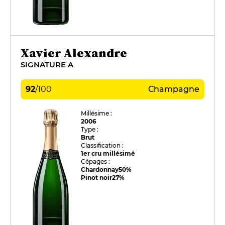
Xavier Alexandre
SIGNATURE A
92
/
100
Champagne
Millésime :
2006
Type :
Brut
Classification :
1er cru millésimé
Cépages :
Chardonnay
50%
Pinot noir
27%