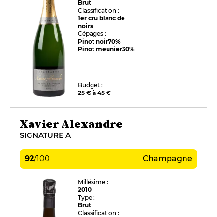
Brut
Classification :
1er cru blanc de
noirs
Cépages :
Pinot noir
70%
Pinot meunier
30%
Budget :
25 € à 45 €
Xavier Alexandre
SIGNATURE A
92
/
100
Champagne
Millésime :
2010
Type :
Brut
Classification :