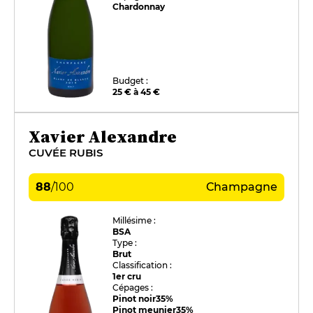
Chardonnay
Budget :
25 € à 45 €
Xavier Alexandre
CUVÉE RUBIS
88
/
100
Champagne
Millésime :
BSA
Type :
Brut
Classification :
1er cru
Cépages :
Pinot noir
35%
Pinot meunier
35%