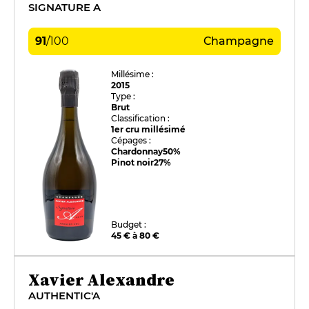
SIGNATURE A
91
/
100
Champagne
Millésime :
2015
Type :
Brut
Classification :
1er cru millésimé
Cépages :
Chardonnay
50%
Pinot noir
27%
Budget :
45 € à 80 €
Xavier Alexandre
AUTHENTIC'A