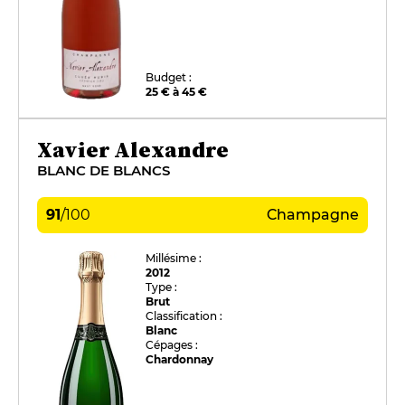
Budget :
25 € à 45 €
Xavier Alexandre
BLANC DE BLANCS
91
/
100
Champagne
Millésime :
2012
Type :
Brut
Classification :
Blanc
Cépages :
Chardonnay