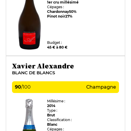
1er cru millésimé
Cépages :
Chardonnay
50%
Pinot noir
27%
Budget :
45 € à 80 €
Xavier Alexandre
BLANC DE BLANCS
90
/
100
Champagne
Millésime :
2014
Type :
Brut
Classification :
Blanc
Cépages :