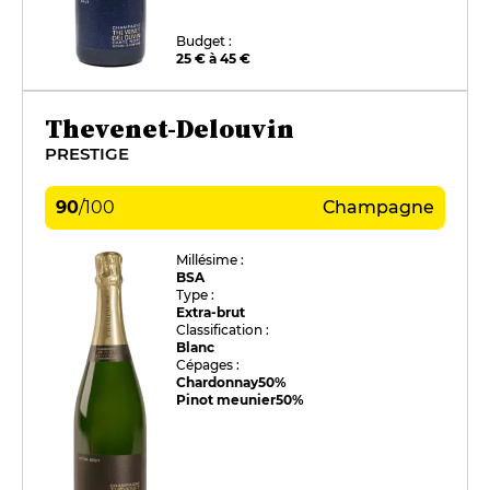
Budget :
25 € à 45 €
Thevenet-Delouvin
PRESTIGE
90
/
100
Champagne
Millésime :
BSA
Type :
Extra-brut
Classification :
Blanc
Cépages :
Chardonnay
50%
Pinot meunier
50%