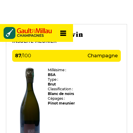
Thévenet - Delouvin
CHAMPAGNES
INSOLITE MEUNIER
87
/
100
Champagne
Millésime :
BSA
Type :
Brut
Classification :
Blanc de noirs
Cépages :
Pinot meunier