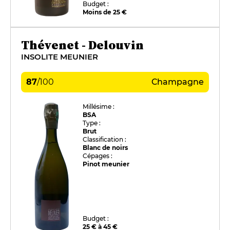
Budget :
Moins de 25 €
Thévenet - Delouvin
INSOLITE MEUNIER
87
/
100
Champagne
Millésime :
BSA
Type :
Brut
Classification :
Blanc de noirs
Cépages :
Pinot meunier
Budget :
25 € à 45 €