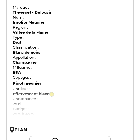
Marque :
Thévenet - Delouvin
Nom :
Insolite Meunier
Region :
Vallée de la Marne
Type :
Brut
Classification :
Blanc de noirs
Appellation :
Champagne
Millésime :
BSA
Cépages :
Pinot meunier
Couleur :
Effervescent blanc
Contenance :
75 cl
Budget :
25 € à 45 €
PLAN
© OpenMapTiles © OpenStreetMap