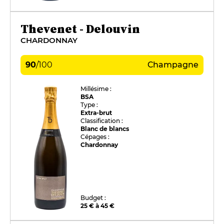
Thevenet - Delouvin
CHARDONNAY
90
/
100
Champagne
Millésime :
BSA
Type :
Extra-brut
Classification :
Blanc de blancs
Cépages :
Chardonnay
Budget :
25 € à 45 €