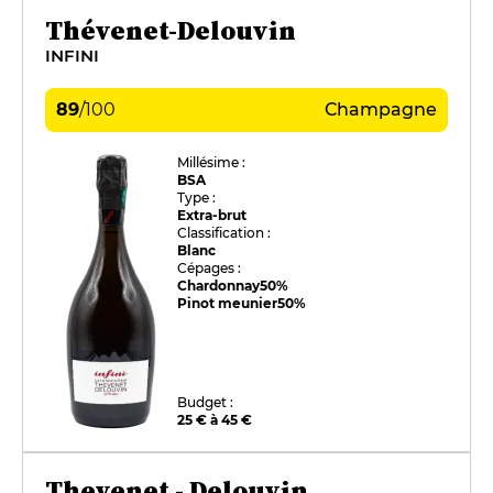
Thévenet-Delouvin
INFINI
89
/
100
Champagne
Millésime :
BSA
Type :
Extra-brut
Classification :
Blanc
Cépages :
Chardonnay
50%
Pinot meunier
50%
Budget :
25 € à 45 €
Thevenet - Delouvin