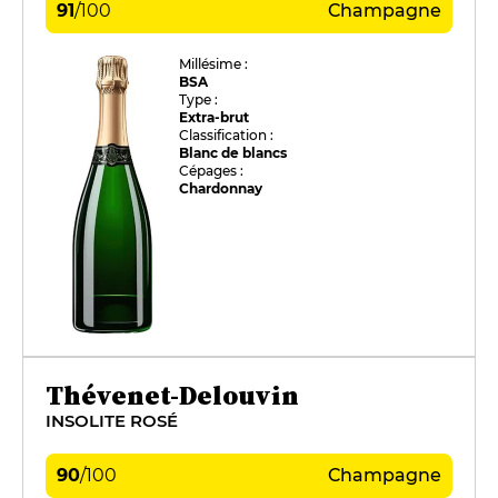
91
/
100
Champagne
Millésime :
BSA
Type :
Extra-brut
Classification :
Blanc de blancs
Cépages :
Chardonnay
Thévenet-Delouvin
INSOLITE ROSÉ
90
/
100
Champagne