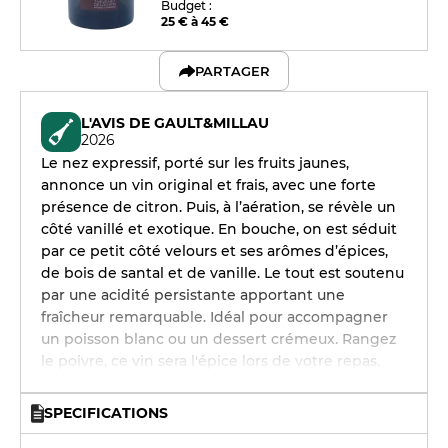
Budget :
25 € à 45 €
PARTAGER
L'AVIS DE GAULT&MILLAU
2026
Le nez expressif, porté sur les fruits jaunes,
annonce un vin original et frais, avec une forte
présence de citron. Puis, à l’aération, se révèle un
côté vanillé et exotique. En bouche, on est séduit
par ce petit côté velours et ses arômes d’épices,
de bois de santal et de vanille. Le tout est soutenu
par une acidité persistante apportant une
fraîcheur remarquable. Idéal pour accompagner
un poisson blanc ou un dessert crémeux. Rangez
le poivre, ce vin sera l'épice lors de votre repas.
SPECIFICATIONS