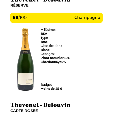
RÉSERVE
88
/
100
Champagne
Millésime :
BSA
Type :
Brut
Classification :
Blanc
Cépages :
Pinot meunier
60%
Chardonnay
35%
Budget :
Moins de 25 €
Thevenet - Delouvin
CARTE ROSÉE