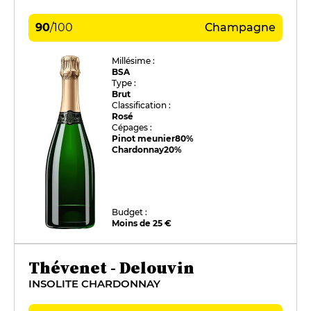
90
/
100
Champagne
Millésime :
BSA
Type :
Brut
Classification :
Rosé
Cépages :
Pinot meunier
80%
Chardonnay
20%
Budget :
Moins de 25 €
Thévenet - Delouvin
INSOLITE CHARDONNAY