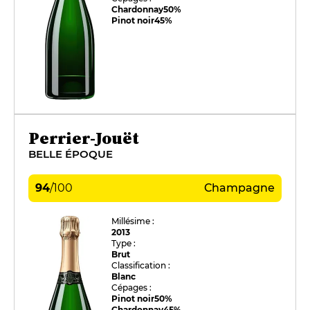
Chardonnay
50%
Pinot noir
45%
Perrier-Jouët
BELLE ÉPOQUE
94
/
100
Champagne
Millésime :
2013
Type :
Brut
Classification :
Blanc
Cépages :
Pinot noir
50%
Chardonnay
45%