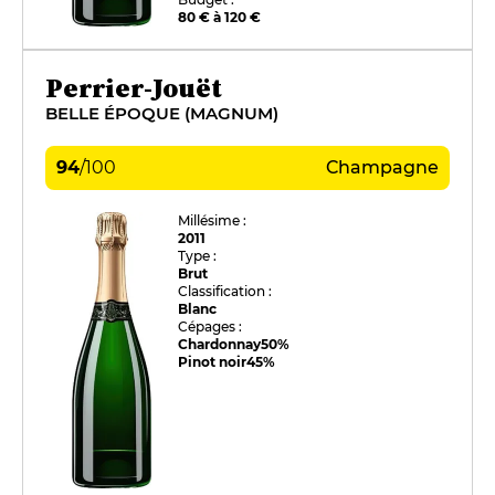
80 € à 120 €
Perrier-Jouët
BELLE ÉPOQUE (MAGNUM)
94
/
100
Champagne
Millésime :
2011
Type :
Brut
Classification :
Blanc
Cépages :
Chardonnay
50%
Pinot noir
45%