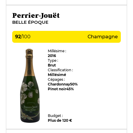
Perrier-Jouët
BELLE ÉPOQUE
92
/
100
Champagne
Millésime :
2016
Type :
Brut
Classification :
Millésimé
Cépages :
Chardonnay
50%
Pinot noir
45%
Budget :
Plus de 120 €