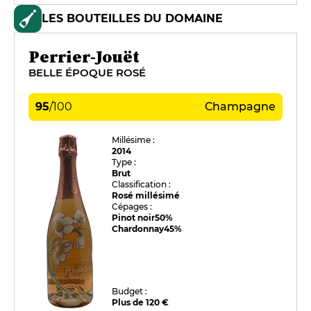
LES BOUTEILLES DU DOMAINE
Perrier-Jouët
BELLE ÉPOQUE ROSÉ
95
/
100
Champagne
Millésime :
2014
Type :
Brut
Classification :
Rosé millésimé
Cépages :
Pinot noir
50%
Chardonnay
45%
Budget :
Plus de 120 €