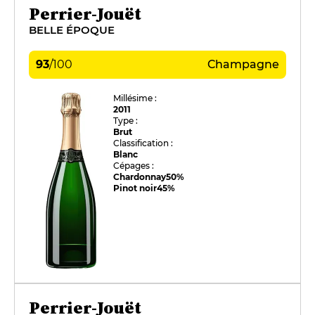
Perrier-Jouët
BELLE ÉPOQUE
93
/
100
Champagne
Millésime :
2011
Type :
Brut
Classification :
Blanc
Cépages :
Chardonnay
50%
Pinot noir
45%
Perrier-Jouët