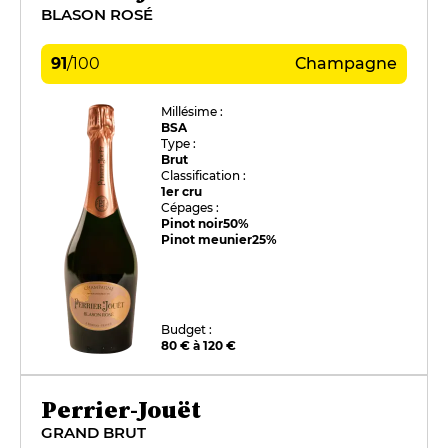
BLASON ROSÉ
91
/
100
Champagne
Millésime :
BSA
Type :
Brut
Classification :
1er cru
Cépages :
Pinot noir
50%
Pinot meunier
25%
Budget :
80 € à 120 €
Perrier-Jouët
GRAND BRUT