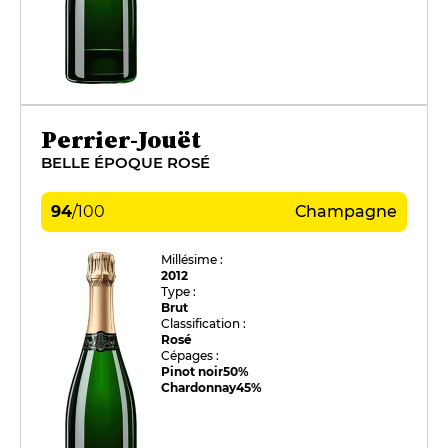
Perrier-Jouët
BELLE ÉPOQUE ROSÉ
94
/
100
Champagne
Millésime :
2012
Type :
Brut
Classification :
Rosé
Cépages :
Pinot noir
50%
Chardonnay
45%