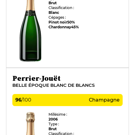
Brut
Classification :
Blanc
Cépages :
Pinot noir
50%
Chardonnay
45%
Perrier-Jouët
BELLE ÉPOQUE BLANC DE BLANCS
96
/
100
Champagne
Millésime :
2006
Type :
Brut
Classification :