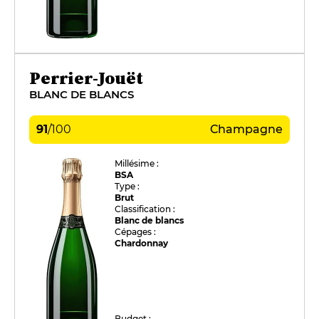
Perrier-Jouët
BLANC DE BLANCS
91
/
100
Champagne
Millésime :
BSA
Type :
Brut
Classification :
Blanc de blancs
Cépages :
Chardonnay
Budget :