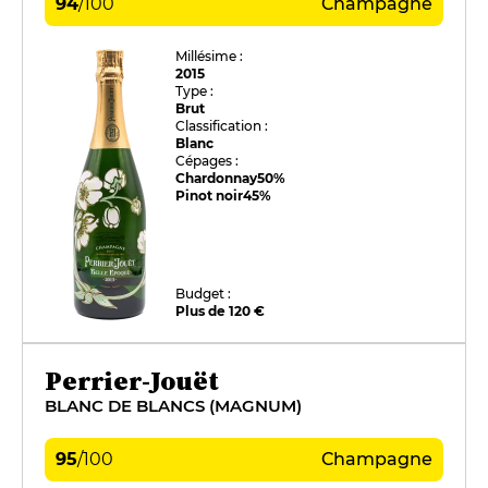
94
/
100
Champagne
Millésime :
2015
Type :
Brut
Classification :
Blanc
Cépages :
Chardonnay
50%
Pinot noir
45%
Budget :
Plus de 120 €
Perrier-Jouët
BLANC DE BLANCS (MAGNUM)
95
/
100
Champagne