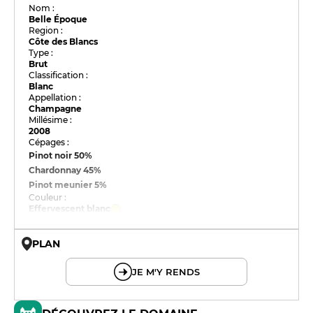
Nom :
Belle Époque
Region :
Côte des Blancs
Type :
Brut
Classification :
Blanc
Appellation :
Champagne
Millésime :
2008
Cépages :
Pinot noir
50%
Chardonnay
45%
Pinot meunier
5%
Couleur :
Effervescent blanc
PLAN
© OpenMapTiles © OpenStreetMap
JE M'Y RENDS