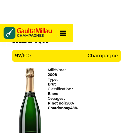
Perrier-Jouët
CHAMPAGNES
BELLE ÉPOQUE
97
/
100
Champagne
Millésime :
2008
Type :
Brut
Classification :
Blanc
Cépages :
Pinot noir
50%
Chardonnay
45%