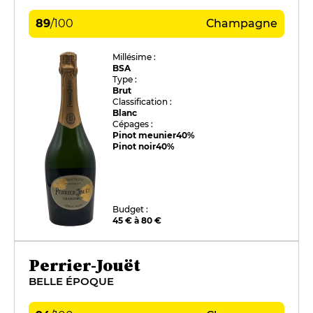
89
/
100
Champagne
Millésime :
BSA
Type :
Brut
Classification :
Blanc
Cépages :
Pinot meunier
40%
Pinot noir
40%
Budget :
45 € à 80 €
Perrier-Jouët
BELLE ÉPOQUE