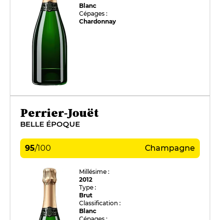
Blanc
Cépages :
Chardonnay
Perrier-Jouët
BELLE ÉPOQUE
95
/
100
Champagne
Millésime :
2012
Type :
Brut
Classification :
Blanc
Cépages :