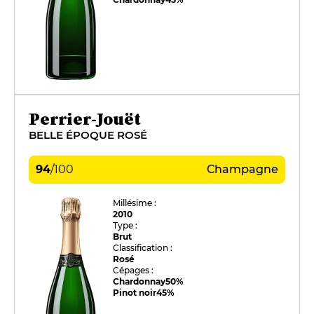
Perrier-Jouët
BELLE ÉPOQUE ROSÉ
94
/
100
Champagne
Millésime :
2010
Type :
Brut
Classification :
Rosé
Cépages :
Chardonnay
50%
Pinot noir
45%