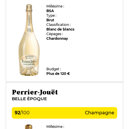
Millésime :
BSA
Type :
Brut
Classification :
Blanc de blancs
Cépages :
Chardonnay
Budget :
Plus de 120 €
Perrier-Jouët
BELLE ÉPOQUE
92
/
100
Champagne
Millésime :