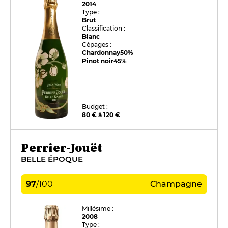
2014
Type :
Brut
Classification :
Blanc
Cépages :
Chardonnay
50%
Pinot noir
45%
Budget :
80 € à 120 €
Perrier-Jouët
BELLE ÉPOQUE
97
/
100
Champagne
Millésime :
2008
Type :