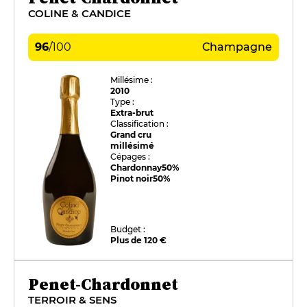
COLINE & CANDICE
96
/
100
Champagne
Millésime :
2010
Type :
Extra-brut
Classification :
Grand cru
millésimé
Cépages :
Chardonnay
50%
Pinot noir
50%
Budget :
Plus de 120 €
Penet-Chardonnet
TERROIR & SENS