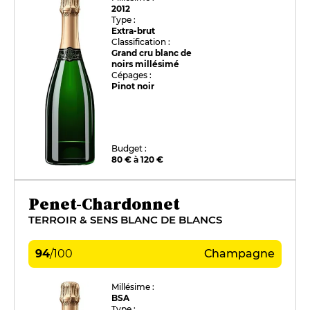
2012
Type :
Extra-brut
Classification :
Grand cru blanc de
noirs millésimé
Cépages :
Pinot noir
Budget :
80 € à 120 €
Penet-Chardonnet
TERROIR & SENS BLANC DE BLANCS
94
/
100
Champagne
Millésime :
BSA
Type :