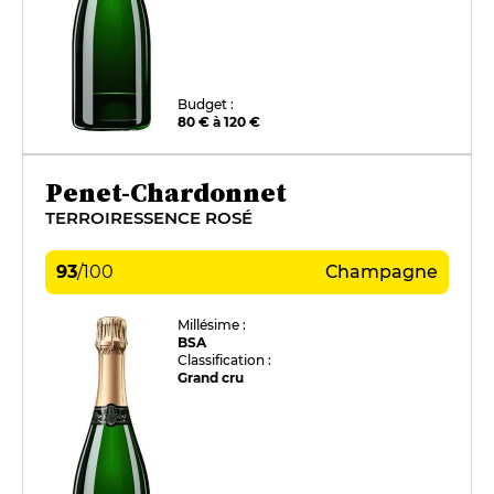
Budget :
80 € à 120 €
Penet-Chardonnet
TERROIRESSENCE ROSÉ
93
/
100
Champagne
Millésime :
BSA
Classification :
Grand cru