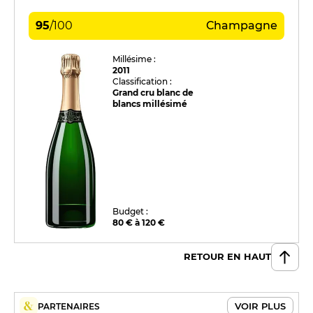
95
/
100
Champagne
Millésime :
2011
Classification :
Grand cru blanc de
blancs millésimé
Budget :
80 € à 120 €
RETOUR EN HAUT
VOIR PLUS
PARTENAIRES