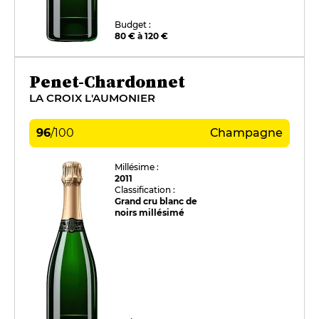
Budget :
80 € à 120 €
Penet-Chardonnet
LA CROIX L'AUMONIER
96
/
100
Champagne
Millésime :
2011
Classification :
Grand cru blanc de
noirs millésimé