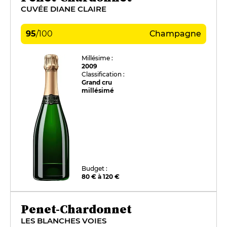
CUVÉE DIANE CLAIRE
95
/
100
Champagne
Millésime :
2009
Classification :
Grand cru
millésimé
Budget :
80 € à 120 €
Penet-Chardonnet
LES BLANCHES VOIES