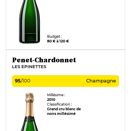
Budget :
80 € à 120 €
Penet-Chardonnet
LES EPINETTES
95
/
100
Champagne
Millésime :
2010
Classification :
Grand cru blanc de
noirs millésimé