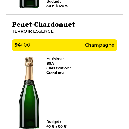
Budget :
80 € à 120 €
Penet-Chardonnet
TERROIR ESSENCE
94
/
100
Champagne
Millésime :
BSA
Classification :
Grand cru
Budget :
45 € à 80 €