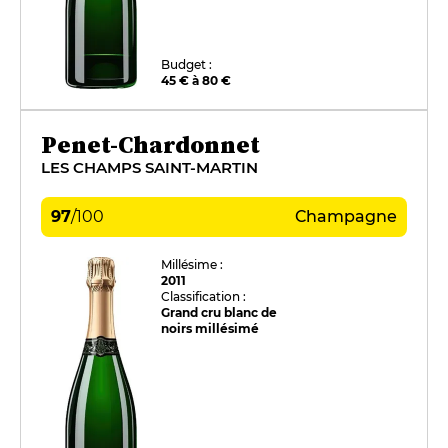
Budget :
45 € à 80 €
Penet-Chardonnet
LES CHAMPS SAINT-MARTIN
97
/
100
Champagne
Millésime :
2011
Classification :
Grand cru blanc de
noirs millésimé