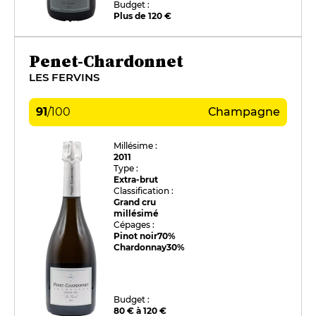
Budget :
Plus de 120 €
Penet-Chardonnet
LES FERVINS
91
/
100
Champagne
Millésime :
2011
Type :
Extra-brut
Classification :
Grand cru
millésimé
Cépages :
Pinot noir
70%
Chardonnay
30%
Budget :
80 € à 120 €