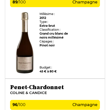
89
/
100
Champagne
Millésime :
2012
Type :
Extra-brut
Classification :
Grand cru blanc de
noirs millésimé
Cépages :
Pinot noir
Budget :
45 € à 80 €
Penet-Chardonnet
COLINE & CANDICE
96
/
100
Champagne