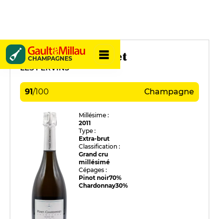
Penet-Chardonnet
CHAMPAGNES
LES FERVINS
91
/
100
Champagne
Millésime :
2011
Type :
Extra-brut
Classification :
Grand cru
millésimé
Cépages :
Pinot noir
70%
Chardonnay
30%