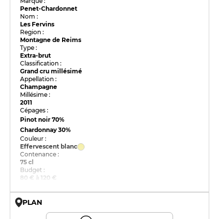
Marque :
Penet-Chardonnet
Nom :
Les Fervins
Region :
Montagne de Reims
Type :
Extra-brut
Classification :
Grand cru millésimé
Appellation :
Champagne
Millésime :
2011
Cépages :
Pinot noir
70%
Chardonnay
30%
Couleur :
Effervescent blanc
Contenance :
75 cl
Budget :
80 € à 120 €
PLAN
© OpenMapTiles © OpenStreetMap