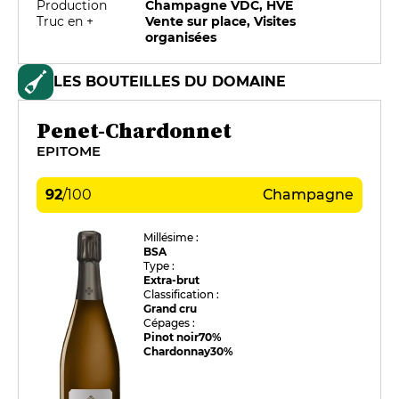
Production
Champagne VDC, HVE
Truc en +
Vente sur place, Visites
organisées
LES BOUTEILLES DU DOMAINE
Penet-Chardonnet
EPITOME
92
/
100
Champagne
Millésime :
BSA
Type :
Extra-brut
Classification :
Grand cru
Cépages :
Pinot noir
70%
Chardonnay
30%