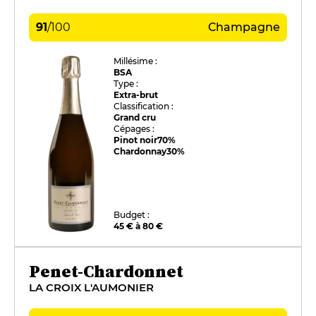
91
/
100
Champagne
Millésime :
BSA
Type :
Extra-brut
Classification :
Grand cru
Cépages :
Pinot noir
70%
Chardonnay
30%
Budget :
45 € à 80 €
Penet-Chardonnet
LA CROIX L'AUMONIER