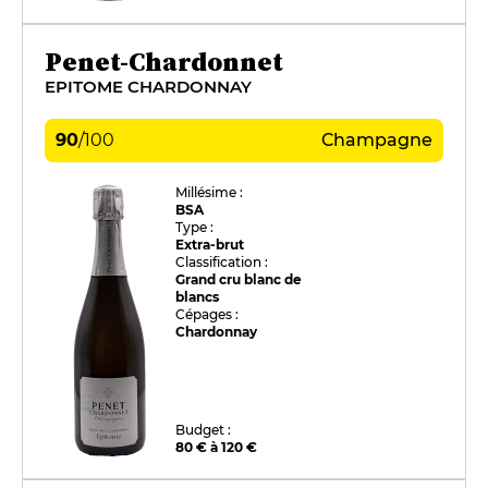
Penet-Chardonnet
EPITOME CHARDONNAY
90
/
100
Champagne
Millésime :
BSA
Type :
Extra-brut
Classification :
Grand cru blanc de
blancs
Cépages :
Chardonnay
Budget :
80 € à 120 €