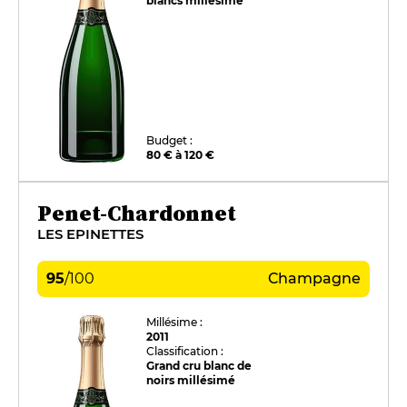
blancs millésimé
Budget :
80 € à 120 €
Penet-Chardonnet
LES EPINETTES
95
/
100
Champagne
Millésime :
2011
Classification :
Grand cru blanc de
noirs millésimé