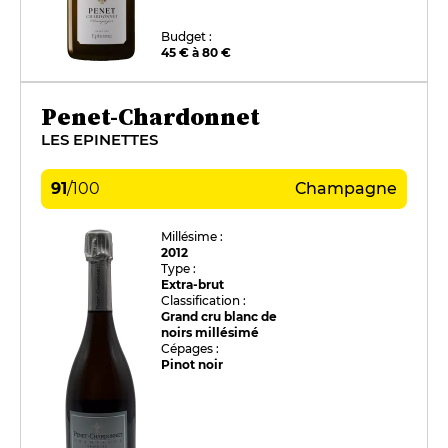
Budget :
45 € à 80 €
Penet-Chardonnet
LES EPINETTES
91
/
100
Champagne
Millésime :
2012
Type :
Extra-brut
Classification :
Grand cru blanc de
noirs millésimé
Cépages :
Pinot noir