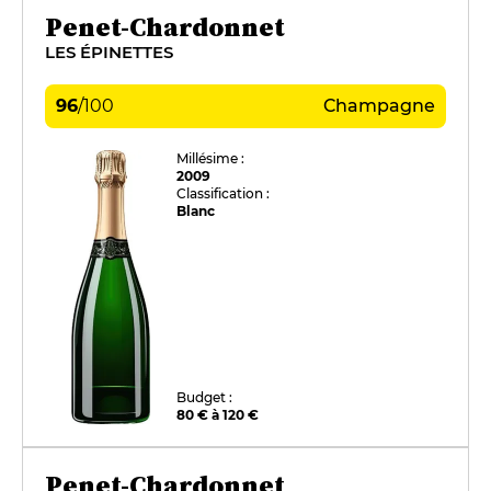
Penet-Chardonnet
LES ÉPINETTES
96
/
100
Champagne
Millésime :
2009
Classification :
Blanc
Budget :
80 € à 120 €
Penet-Chardonnet