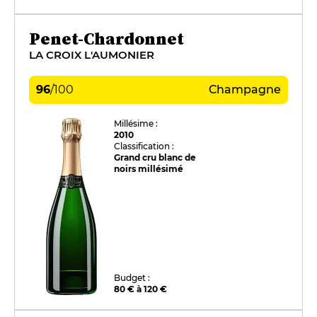
Penet-Chardonnet
LA CROIX L'AUMONIER
96
/
100
Champagne
Millésime :
2010
Classification :
Grand cru blanc de
noirs millésimé
Budget :
80 € à 120 €