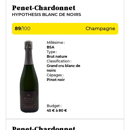
Penet-Chardonnet
HYPOTHESIS BLANC DE NOIRS
89
/
100
Champagne
Millésime :
BSA
Type :
Brut nature
Classification :
Grand cru blanc de
noirs
Cépages :
Pinot noir
Budget :
45 € à 80 €
Penet-Chardonnet