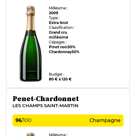
Millésime :
2009
Type :
Extra-brut
Classification :
Grand cru
millésimé
Cépages :
Pinot noir
50%
Chardonnay
50%
Budget :
80 € à 120 €
Penet-Chardonnet
LES CHAMPS SAINT-MARTIN
96
/
100
Champagne
Millésime :