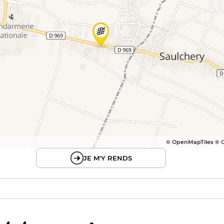
© OpenMapTiles © 
JE M'Y RENDS