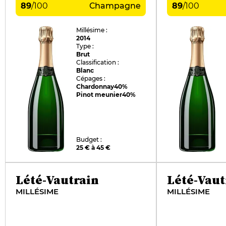
89
/
100
Champagne
89
/
100
Millésime :
2014
Type :
Brut
Classification :
Blanc
Cépages :
Chardonnay
40%
Pinot meunier
40%
Budget :
25 € à 45 €
Lété-Vautrain
Lété-Vaut
MILLÉSIME
MILLÉSIME