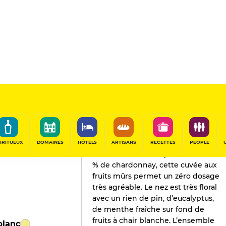
L'AVIS DE GAULT&MILLAU
Champagne
2026
IRITUEUX
DOMAINES
HÔTELS
ARTISANS
RECETTES
PEOPLE
50 % meunier, 25 % pinot noir et 25
% de chardonnay, cette cuvée aux
fruits mûrs permet un zéro dosage
très agréable. Le nez est très floral
avec un rien de pin, d’eucalyptus,
de menthe fraîche sur fond de
fruits à chair blanche. L’ensemble
blanc