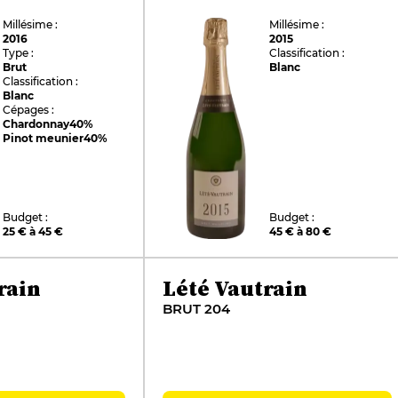
Millésime :
Millésime :
2016
2015
Type :
Classification :
Brut
Blanc
Classification :
Blanc
Cépages :
Chardonnay
40%
Pinot meunier
40%
Budget :
Budget :
25 € à 45 €
45 € à 80 €
rain
Lété Vautrain
BRUT 204