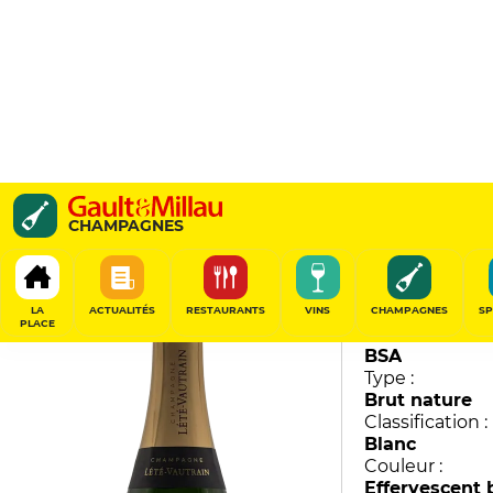
Brut Zéro
CHAMPAGNES
Lété-Vautrain
89
/
100
LA
ACTUALITÉS
RESTAURANTS
VINS
CHAMPAGNES
SP
PLACE
Millésime :
BSA
Type :
Brut nature
Classification :
Blanc
Couleur :
Effervescent 