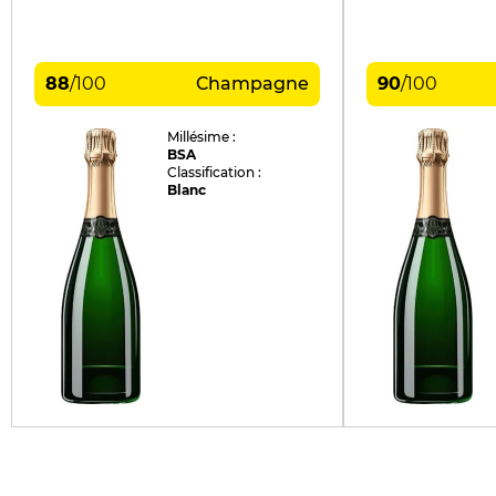
88
/
100
Champagne
90
/
100
Millésime :
BSA
Classification :
Blanc