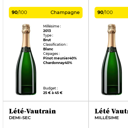
90
/
100
Champagne
90
/
100
Millésime :
2013
Type :
Brut
Classification :
Blanc
Cépages :
Pinot meunier
40%
Chardonnay
40%
Budget :
25 € à 45 €
Lété-Vautrain
Lété Vaut
DEMI-SEC
MILLÉSIME