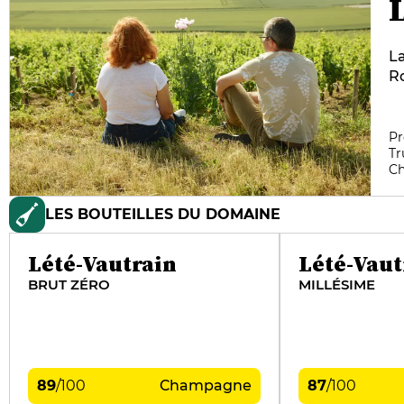
La
Ro
Pa
ha
C
Pr
Tr
t
C
te
r
LES BOUTEILLES DU DOMAINE
es
cr
ca
Lété-Vautrain
Lété-Vaut
BRUT ZÉRO
MILLÉSIME
89
/
100
Champagne
87
/
100