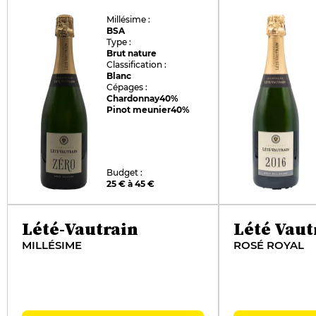
Millésime :
BSA
Type :
Brut nature
Classification :
Blanc
Cépages :
Chardonnay
40%
Pinot meunier
40%
Budget :
25 € à 45 €
Lété-Vautrain
Lété Vaut
MILLÉSIME
ROSÉ ROYAL