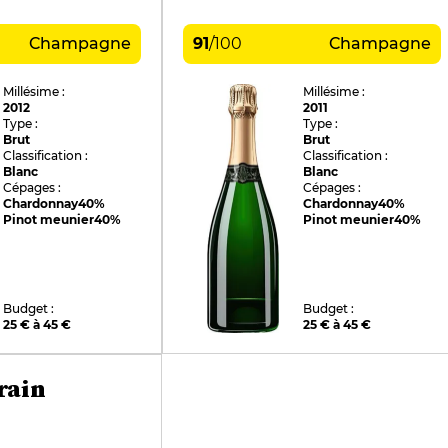
Champagne
91
/
100
Champagne
Millésime :
Millésime :
2012
2011
Type :
Type :
Brut
Brut
Classification :
Classification :
Blanc
Blanc
Cépages :
Cépages :
Chardonnay
40%
Chardonnay
40%
Pinot meunier
40%
Pinot meunier
40%
Budget :
Budget :
25 € à 45 €
25 € à 45 €
rain