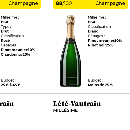
Champagne
88
/
100
Champagne
Millésime :
Millésime :
BSA
BSA
Type :
Classification :
Brut
Blanc
Classification :
Cépages :
Rosé
Pinot meunier
50%
Cépages :
Pinot noir
25%
Pinot meunier
60%
Chardonnay
20%
Budget :
Budget :
25 € à 45 €
Moins de 25 €
rain
Lété-Vautrain
MILLÉSIME