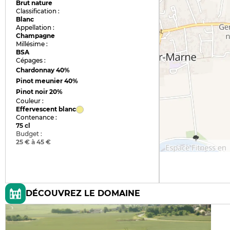
Brut nature
Classification :
Blanc
Appellation :
Champagne
Millésime :
BSA
Cépages :
Chardonnay
40%
Pinot meunier
40%
Pinot noir
20%
Couleur :
Effervescent blanc
Contenance :
75 cl
Budget :
25 € à 45 €
DÉCOUVREZ LE DOMAINE