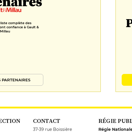
enaires
P
 liste complète des
ont confiance à Gault &
Millau
 PARTENAIRES
ECTION
CONTACT
RÉGIE PUB
37-39 rue Boissière
Régie National