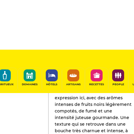
L'AVIS DE GAULT&MILLAU
Vin
2023
IRITUEUX
DOMAINES
HÔTELS
ARTISANS
RECETTES
PEOPLE
La folle noire donne toute son
expression ici, avec des arômes
intenses de fruits noirs légèrement
compotés, de fumé et une
intensité juteuse gourmande. Une
texture qui se retrouve dans une
bouche très charnue et intense, à