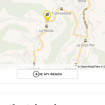
© OpenMapTiles © 
JE M'Y RENDS