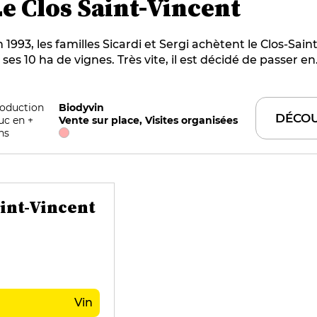
Le Clos Saint-Vincent
 1993, les familles Sicardi et Sergi achètent le Clos-Sai
 ses 10 ha de vignes. Très vite, il est décidé de passer en
ticulture biologique, puis en biodynamie pour permett
rroir de s'exprimer pleinement et de laisser aux différe
pages, dont le braquet et la folle noire, un libre champ
oduction
Biodyvin
DÉCOU
uc en +
Vente sur place, Visites organisées
expression. Le Clos-Saint-Vincent est le seul domaine de
ns
re sur les trois collines de l'appellation : Crémat, Saint
-Bellet et Saquier.
aint-Vincent
Vin