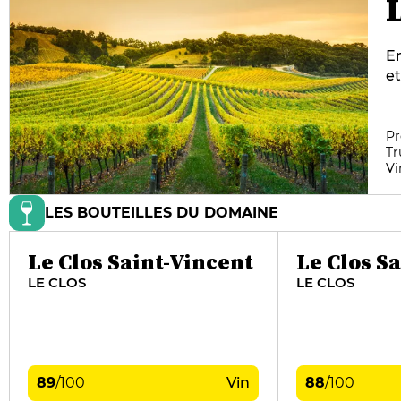
En
et
vi
te
cé
Pr
Tr
d'
Vi
êt
de
LES BOUTEILLES DU DOMAINE
Le Clos Saint-Vincent
Le Clos S
LE CLOS
LE CLOS
89
/
100
Vin
88
/
100