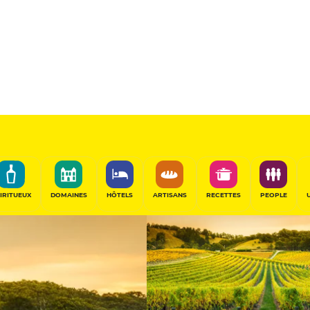
Champagnes
rance
PARTAGER
IRITUEUX
DOMAINES
HÔTELS
ARTISANS
RECETTES
PEOPLE