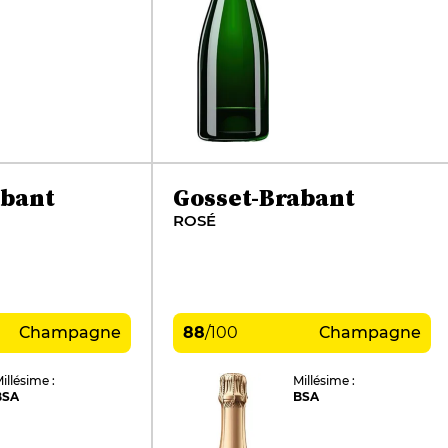
abant
Gosset-Brabant
ROSÉ
Champagne
88
/
100
Champagne
illésime :
Millésime :
BSA
BSA