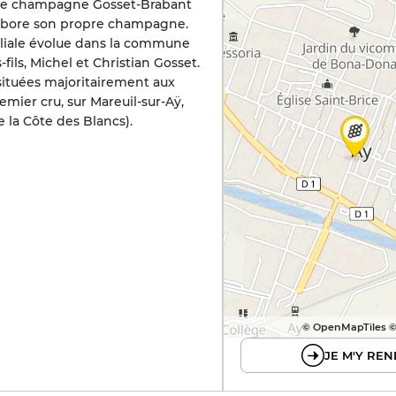
 de champagne Gosset-Brabant
élabore son propre champagne.
iliale évolue dans la commune
-fils, Michel et Christian Gosset.
 situées majoritairement aux
emier cru, sur Mareuil-sur-Aÿ,
e la Côte des Blancs).
© OpenMapTiles 
JE M'Y REN