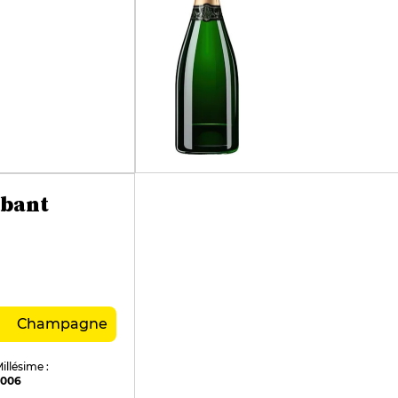
abant
Champagne
illésime :
2006