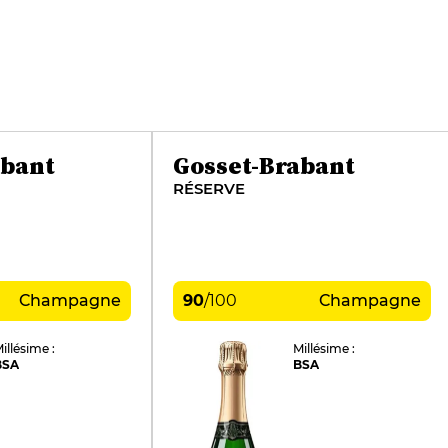
abant
Gosset-Brabant
RÉSERVE
Champagne
90
/
100
Champagne
illésime :
Millésime :
BSA
BSA