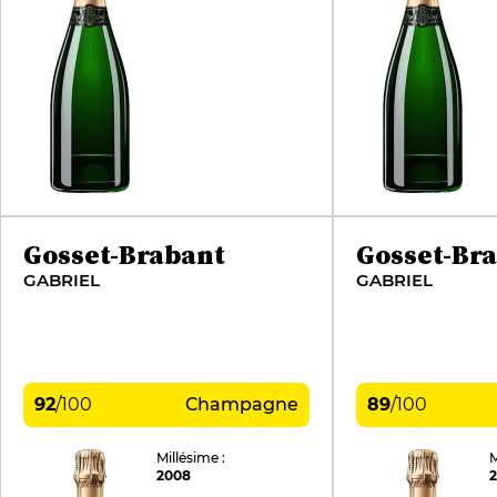
Gosset-Brabant
Gosset-Br
GABRIEL
GABRIEL
92
/
100
Champagne
89
/
100
Millésime :
M
2008