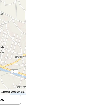
© OpenStreetMap
DS