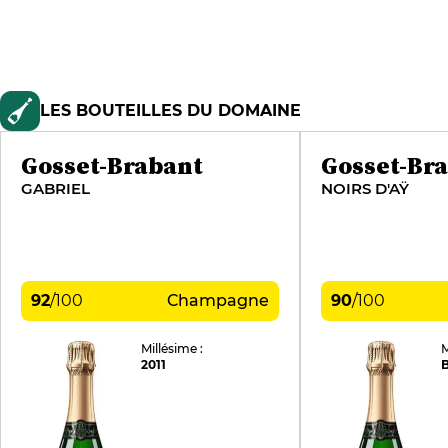
LES BOUTEILLES DU DOMAINE
Gosset-Brabant
Gosset-Br
GABRIEL
NOIRS D'AŸ
92
/
100
Champagne
90
/
100
Millésime :
M
2011