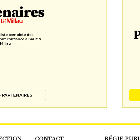
enaires
P
 liste complète des
ont confiance à Gault &
Millau
 PARTENAIRES
ECTION
CONTACT
RÉGIE PUB