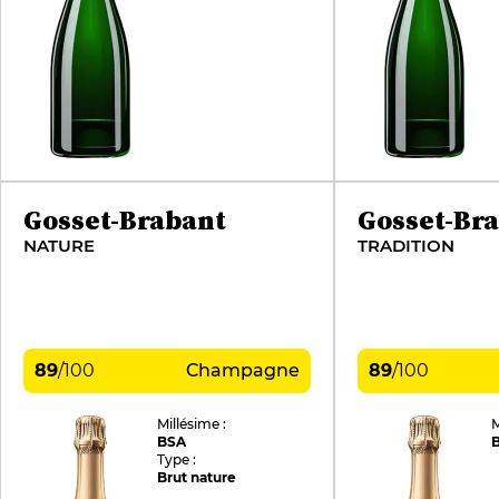
Gosset-Brabant
Gosset-Br
NATURE
TRADITION
89
/
100
Champagne
89
/
100
Millésime :
M
BSA
Type :
Brut nature