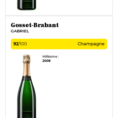
Gosset-Brabant
GABRIEL
92
/
100
Champagne
Millésime :
2008