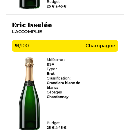
Budget :
25 € à 45 €
Eric Isselée
L'ACCOMPLIE
91
/
100
Champagne
Millésime :
BSA
Type :
Brut
Classification :
Grand cru blanc de
blancs
Cépages :
Chardonnay
Budget :
25 € à 45 €