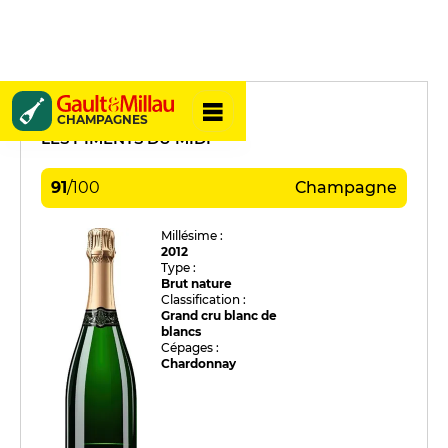
Eric Isselée
CHAMPAGNES
LES PIMENTS DU MIDI
91
/
100
Champagne
Millésime :
2012
Type :
Brut nature
Classification :
Grand cru blanc de
blancs
Cépages :
Chardonnay