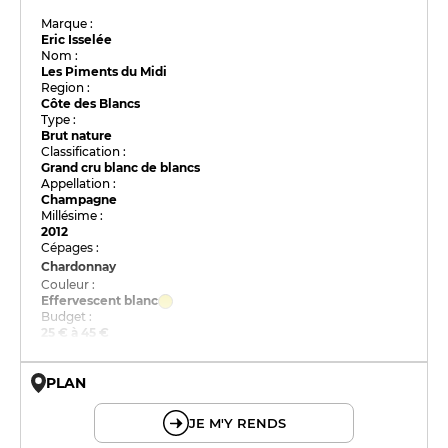
Marque :
Eric Isselée
Nom :
Les Piments du Midi
Region :
Côte des Blancs
Type :
Brut nature
Classification :
Grand cru blanc de blancs
Appellation :
Champagne
Millésime :
2012
Cépages :
Chardonnay
Couleur :
Effervescent blanc
Budget :
25 € à 45 €
PLAN
© OpenMapTiles © OpenStreetMap
JE M'Y RENDS