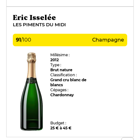
Eric Isselée
LES PIMENTS DU MIDI
91
/
100
Champagne
Millésime :
2012
Type :
Brut nature
Classification :
Grand cru blanc de
blancs
Cépages :
Chardonnay
Budget :
25 € à 45 €