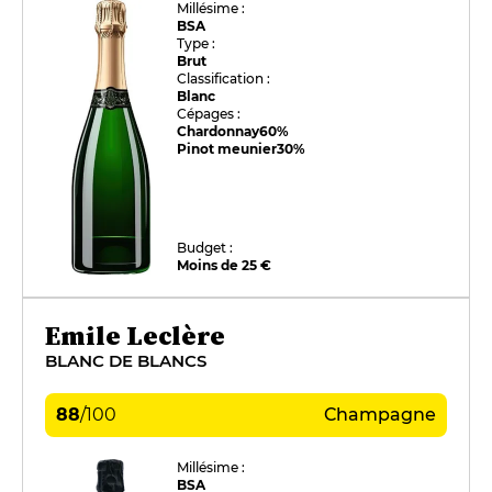
Millésime :
BSA
Type :
Brut
Classification :
Blanc
Cépages :
Chardonnay
60%
Pinot meunier
30%
Budget :
Moins de 25 €
Emile Leclère
BLANC DE BLANCS
88
/
100
Champagne
Millésime :
BSA