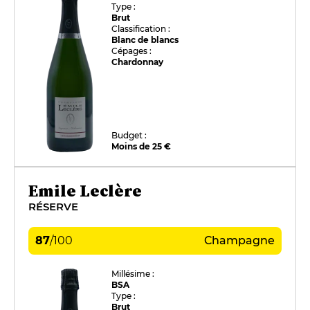
Type :
Brut
Classification :
Blanc de blancs
Cépages :
Chardonnay
Budget :
Moins de 25 €
Emile Leclère
RÉSERVE
87
/
100
Champagne
Millésime :
BSA
Type :
Brut