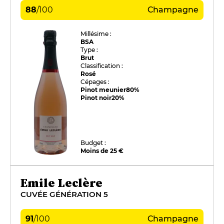
88
/
100
Champagne
Millésime :
BSA
Type :
Brut
Classification :
Rosé
Cépages :
Pinot meunier
80%
Pinot noir
20%
Budget :
Moins de 25 €
Emile Leclère
CUVÉE GÉNÉRATION 5
91
/
100
Champagne