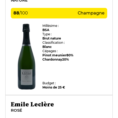
NATURE
88
/
100
Champagne
Millésime :
BSA
Type :
Brut nature
Classification :
Blanc
Cépages :
Pinot meunier
80%
Chardonnay
20%
Budget :
Moins de 25 €
Emile Leclère
ROSÉ