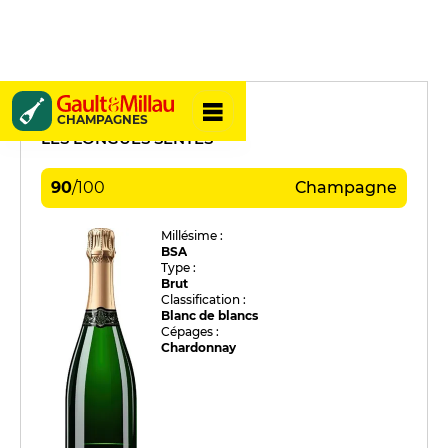
Émile Leclère
CHAMPAGNES
LES LONGUES SENTES
90
/
100
Champagne
Millésime :
BSA
Type :
Brut
Classification :
Blanc de blancs
Cépages :
Chardonnay