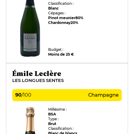
Classification :
Blanc
Cépages :
Pinot meunier
80%
Chardonnay
20%
Budget :
Moins de 25 €
Émile Leclère
LES LONGUES SENTES
90
/
100
Champagne
Millésime :
BSA
Type :
Brut
Classification :
Blanc de blancs