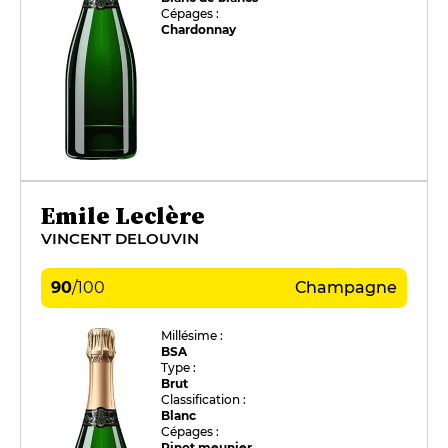
Cépages :
Chardonnay
Emile Leclère
VINCENT DELOUVIN
90
/
100
Champagne
Millésime :
BSA
Type :
Brut
Classification :
Blanc
Cépages :
Pinot meunier