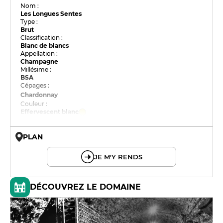
Nom :
Les Longues Sentes
Type :
Brut
Classification :
Blanc de blancs
Appellation :
Champagne
Millésime :
BSA
Cépages :
Chardonnay
Couleur :
Effervescent blanc
PLAN
© OpenMapTiles © OpenStreetMap
JE M'Y RENDS
DÉCOUVREZ LE DOMAINE