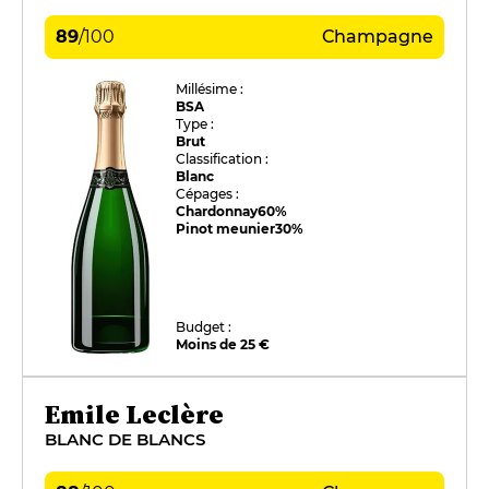
89
/
100
Champagne
Millésime :
BSA
Type :
Brut
Classification :
Blanc
Cépages :
Chardonnay
60%
Pinot meunier
30%
Budget :
Moins de 25 €
Emile Leclère
BLANC DE BLANCS