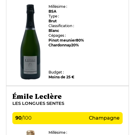
Millésime :
BSA
Type :
Brut
Classification :
Blanc
Cépages :
Pinot meunier
80%
Chardonnay
20%
Budget :
Moins de 25 €
Émile Leclère
LES LONGUES SENTES
90
/
100
Champagne
Millésime :