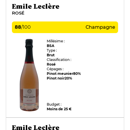
Emile Leclère
ROSÉ
88
/
100
Champagne
Millésime :
BSA
Type :
Brut
Classification :
Rosé
Cépages :
Pinot meunier
80%
Pinot noir
20%
Budget :
Moins de 25 €
Emile Leclère