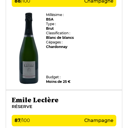
88
/
100
Champagne
Millésime :
BSA
Type :
Brut
Classification :
Blanc de blancs
Cépages :
Chardonnay
Budget :
Moins de 25 €
Emile Leclère
RÉSERVE
87
/
100
Champagne