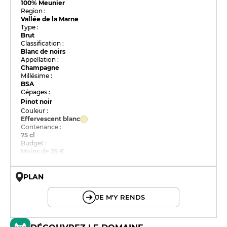
100% Meunier
Region :
Vallée de la Marne
Type :
Brut
Classification :
Blanc de noirs
Appellation :
Champagne
Millésime :
BSA
Cépages :
Pinot noir
Couleur :
Effervescent blanc
Contenance :
75 cl
Budget :
Moins de 25 €
PLAN
© OpenMapTiles © OpenStreetMap
JE M'Y RENDS