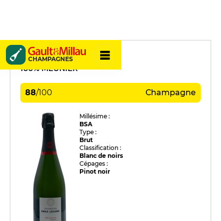
Émile Leclère
CHAMPAGNES
100% MEUNIER
88
/
100
Champagne
Millésime :
BSA
Type :
Brut
Classification :
Blanc de noirs
Cépages :
Pinot noir