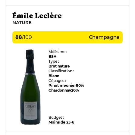
Émile Leclère
NATURE
88
/
100
Champagne
Millésime :
BSA
Type :
Brut nature
Classification :
Blanc
Cépages :
Pinot meunier
80%
Chardonnay
20%
Budget :
Moins de 25 €