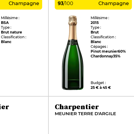
Champagne
93
/
100
Champagne
Millésime :
Millésime :
BSA
2015
Type :
Type :
Brut nature
Brut
Classification :
Classification :
Blanc
Blanc
Cépages :
Pinot meunier
60%
Chardonnay
35%
Budget :
25 € à 45 €
ier
Charpentier
MEUNIER TERRE D'ARGILE