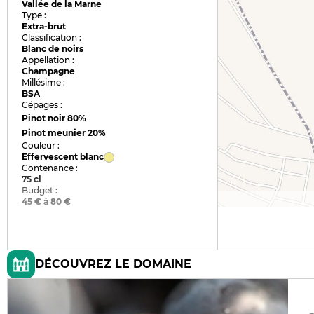
Vallée de la Marne
Type :
Extra-brut
Classification :
Blanc de noirs
Appellation :
Champagne
Millésime :
BSA
Cépages :
Pinot noir
80%
Pinot meunier
20%
Couleur :
Effervescent blanc
Contenance :
75 cl
Budget :
45 € à 80 €
DÉCOUVREZ LE DOMAINE