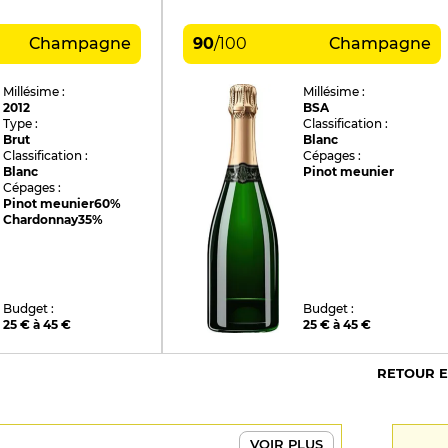
Champagne
90
/
100
Champagne
Millésime :
Millésime :
2012
BSA
Type :
Classification :
Brut
Blanc
Classification :
Cépages :
Blanc
Pinot meunier
Cépages :
Pinot meunier
60%
Chardonnay
35%
Budget :
Budget :
25 € à 45 €
25 € à 45 €
RETOUR 
VOIR PLUS