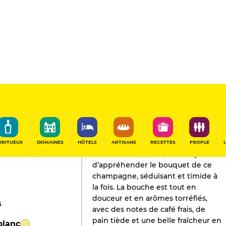
de Noirs
L'AVIS DE GAULT&MILLAU
Champagne
2024
IRITUEUX
DOMAINES
HÔTELS
ARTISANS
RECETTES
PEOPLE
La craie et la crème, deux façons
d’appréhender le bouquet de ce
champagne, séduisant et timide à
la fois. La bouche est tout en
douceur et en arômes torréfiés,
s
avec des notes de café frais, de
pain tiède et une belle fraîcheur en
blanc