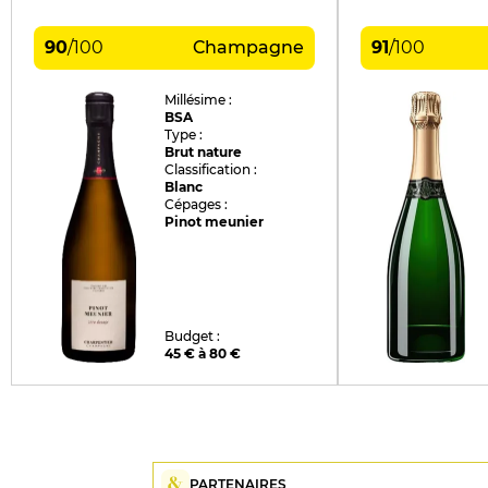
90
/
100
Champagne
91
/
100
Millésime :
BSA
Type :
Brut nature
Classification :
Blanc
Cépages :
Pinot meunier
Budget :
45 € à 80 €
PARTENAIRES