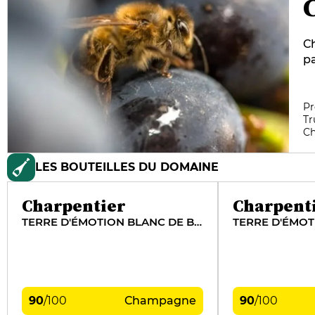
C
pa
M
Ch
co
Pr
Tr
bi
C
pr
œ
LES BOUTEILLES DU DOMAINE
au
se
ex
Charpentier
Charpent
i
TERRE D'ÉMOTION BLANC DE BLANCS
TERRE D'ÉMOT
90
/
100
Champagne
90
/
100