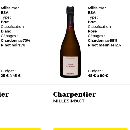
Millésime :
Millésime :
BSA
BSA
Type :
Type :
Brut
Brut
Classification :
Classification :
Blanc
Rosé
Cépages :
Cépages :
Chardonnay
70%
Chardonnay
88%
Pinot noir
15%
Pinot meunier
12%
Budget :
Budget :
25 € à 45 €
45 € à 80 €
ier
Charpentier
MILLÉSIM'ACT