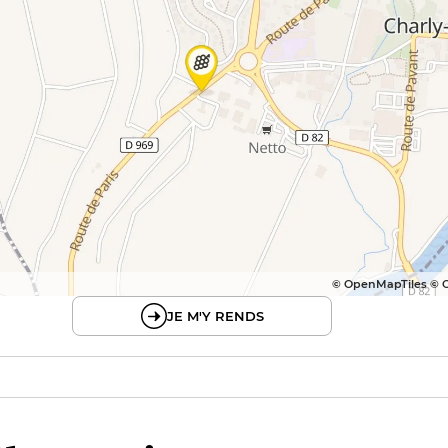
© OpenMapTiles © 
JE M'Y RENDS