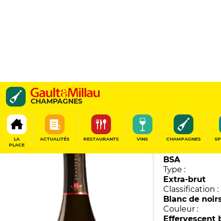
Terre d'Émotion Blanc 
CHAMPAGNES
Charpentier
92
/
100
LA
ACTUALITÉS
RESTAURANTS
VINS
CHAMPAGNES
SP
PLACE
Millésime :
BSA
Type :
Extra-brut
Classification :
Blanc de noir
Couleur :
Effervescent 