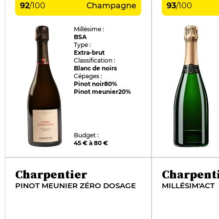
92
/
100
Champagne
93
/
100
Millésime :
BSA
Type :
Extra-brut
Classification :
Blanc de noirs
Cépages :
Pinot noir
80%
Pinot meunier
20%
Budget :
45 € à 80 €
Charpentier
Charpent
PINOT MEUNIER ZÉRO DOSAGE
MILLÉSIM'ACT